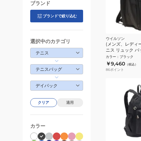
ブランド
ブランドで絞り込む
ウイルソン
選択中のカテゴリ
(メンズ、レディ
ニス リュック バッ
テニス
BACKPACK BL
カラー
：
ブラック
WR8021701001
￥9,460
（税込）
テニスバッグ
86
ポイント
デイパック
クリア
適用
カラー