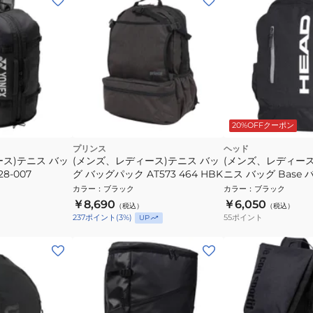
20%OFFクーポン
プリンス
ヘッド
ス)テニス バッ
(メンズ、レディース)テニス バッ
(メンズ、レディー
8-007
グ バッグパック AT573 464 HBK
ニス バッグ Base
17L 261235 BK
カラー
：
ブラック
カラー
：
ブラック
￥8,690
￥6,050
（税込）
（税込）
55
ポイント
237
ポイント
(
3
%)
UP