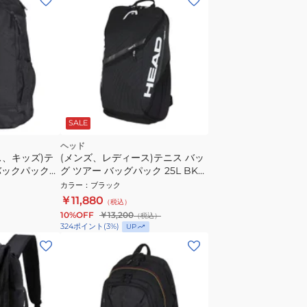
SALE
ヘッド
ス、キッズ)テ
(メンズ、レディース)テニス バッ
 バックパック
グ ツアー バッグパック 25L BK
260246
カラー
：
ブラック
￥11,880
（税込）
10%OFF
￥13,200
（税込）
324
ポイント
(
3
%)
UP