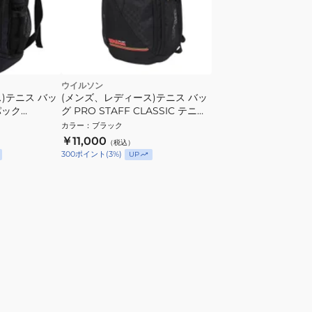
ウイルソン
)テニス バッ
(メンズ、レディース)テニス バッ
パック
グ PRO STAFF CLASSIC テニス
バックパック WR8051901001
カラー
：
ブラック
￥11,000
（税込）
300
ポイント
(
3
%)
UP