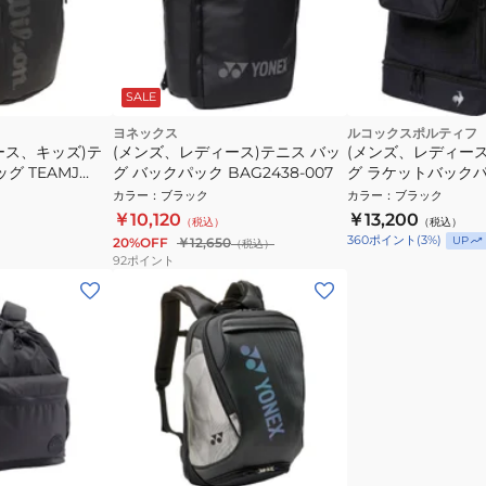
SALE
ヨネックス
ルコックスポルティフ
ース、キッズ)テ
(メンズ、レディース)テニス バッ
(メンズ、レディース
グ TEAMJ
グ バックパック BAG2438-007
グ ラケットバック
K
LN6SBP12U BK00
カラー
：
ブラック
カラー
：
ブラック
￥10,120
￥13,200
（税込）
（税込）
360
ポイント
(
3
%)
UP
20%OFF
￥12,650
（税込）
92
ポイント