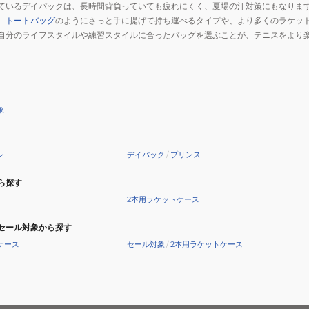
ているデイパックは、長時間背負っていても疲れにくく、夏場の汗対策にもなりま
、
トートバッグ
のようにさっと手に提げて持ち運べるタイプや、より多くのラケッ
自分のライフスタイルや練習スタイルに合ったバッグを選ぶことが、テニスをより
象
ン
デイパック
/
プリンス
ら探す
2本用ラケットケース
セール対象から探す
ケース
セール対象
/
2本用ラケットケース