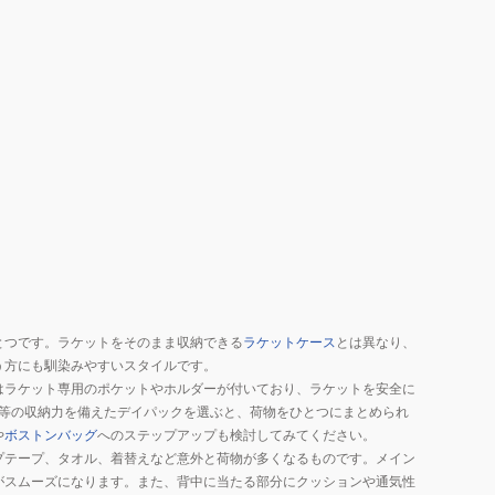
とつです。ラケットをそのまま収納できる
ラケットケース
とは異なり、
う方にも馴染みやすいスタイルです。
はラケット専用のポケットやホルダーが付いており、ラケットを安全に
等の収納力を備えたデイパックを選ぶと、荷物をひとつにまとめられ
や
ボストンバッグ
へのステップアップも検討してみてください。
プテープ、タオル、着替えなど意外と荷物が多くなるものです。メイン
がスムーズになります。また、背中に当たる部分にクッションや通気性