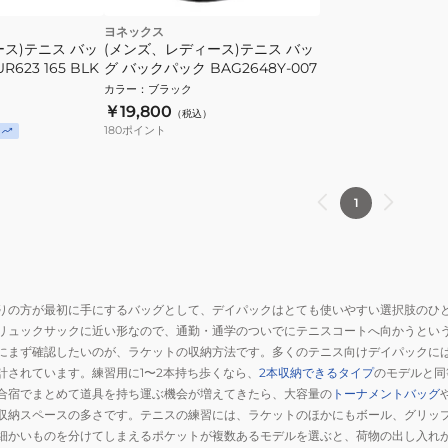
ヨネックス
ス)テニス バッ
(メンズ、レディース)テニス バッ
623 165 BLK
グ バックパック BAG2648Y-007
カラー
：
ブラック
￥19,800
（税込）
180
ポイント
1
りの方が最初に手にするバッグとして、デイパックはとても使いやすい選択肢のひ
リュックサックに近い形なので、通勤・通学のついでにテニスコートへ向かうとい
にまず確認したいのが、ラケットの収納方法です。多くのテニス向けデイパックに
計されています。練習用に1〜2本持ち歩くなら、
2本収納できるタイプ
のモデルと同
合宿でまとめて道具を持ち運ぶ機会が増えてきたら、大容量の
トーナメントバッグ
収納スペースの多さです。テニスの練習には、ラケットのほかにもボール、グリッ
細かいものを分けてしまえるポケットが複数あるモデルを選ぶと、荷物の出し入れ