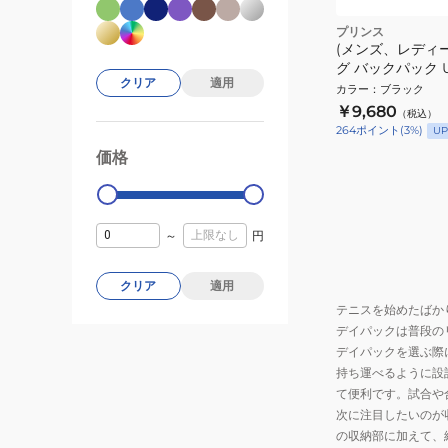
プリンス
(メンズ、レディー
グ バックパック UR
クリア
適用
カラー
：
ブラック
￥9,680
（税込）
264
ポイント
(
3
%)
UP
価格
99000
0
～
円
クリア
適用
テニスを始めたばか
デイパックは普段の
デイパックを選ぶ際
持ち運べるように設
て便利です。試合や
次に注目したいのが
の収納部に加えて、