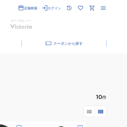
店舗検索
ログイン
サーフ&スノー
クーポン
10
件