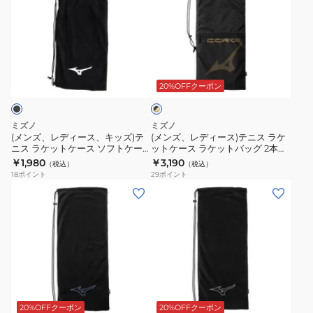
ズ、
ズ、
レ
レ
デ
デ
ィ
ィ
ブ
ー
ー
ラ
ス、
ス)
20%OFFクーポン
ッ
ク
キ
テ
×
ッ
ニ
ゴ
ミズノ
ミズノ
ズ)
ス
ー
(メンズ、レディース、キッズ)テ
(メンズ、レディース)テニス ラケ
ル
ニス ラケットケース ソフトケー
ットケース ラケットバッグ 2本入
テ
ラ
ド
ス1 63JD352109
れ COR02v 63JDD00495
￥1,980
￥3,190
（税込）
（税込）
ニ
ケ
18
ポイント
29
ポイント
ス
ッ
(メ
(メ
ラ
ト
ン
ン
ケ
ケ
ズ、
ズ、
ッ
ー
レ
レ
ト
ス
デ
デ
ケ
ラ
ィ
ィ
ブ
ー
ケ
ー
ー
ラ
ス
ッ
ス、
ス、
20%OFFクーポン
20%OFFクーポン
ッ