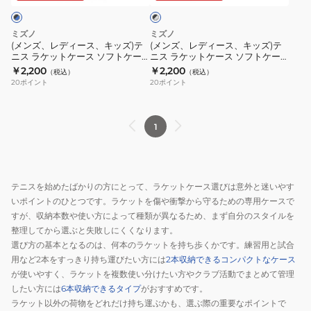
ソ
ト
ク
キ
キ
×
フ
バ
ッ
ッ
シ
ミズノ
ミズノ
ト
ッ
ズ)
ズ)
ル
(メンズ、レディース、キッズ)テ
(メンズ、レディース、キッズ)テ
バ
ケ
グ
ニス ラケットケース ソフトケー
ニス ラケットケース ソフトケー
テ
テ
ー
ス 1本入れ 63JDD52191
ス 1本入れ 63JDD52190
￥2,200
￥2,200
ー
2
（税込）
（税込）
ニ
ニ
20
ポイント
20
ポイント
ス
本
ス
ス
1
入
ラ
ラ
63JD352109
れ
ケ
ケ
1
COR02v
ッ
ッ
63JDD00495
ト
ト
ケ
ケ
テニスを始めたばかりの方にとって、ラケットケース選びは意外と迷いやす
ー
ー
いポイントのひとつです。ラケットを傷や衝撃から守るための専用ケースで
ス
ス
すが、収納本数や使い方によって種類が異なるため、まず自分のスタイルを
ソ
ソ
整理してから選ぶと失敗しにくくなります。
フ
フ
選び方の基本となるのは、何本のラケットを持ち歩くかです。練習用と試合
ト
ト
用など2本をすっきり持ち運びたい方には
2本収納できるコンパクトなケース
が使いやすく、ラケットを複数使い分けたい方やクラブ活動でまとめて管理
ケ
ケ
したい方には
6本収納できるタイプ
がおすすめです。
ー
ー
ラケット以外の荷物をどれだけ持ち運ぶかも、選ぶ際の重要なポイントで
ス
ス