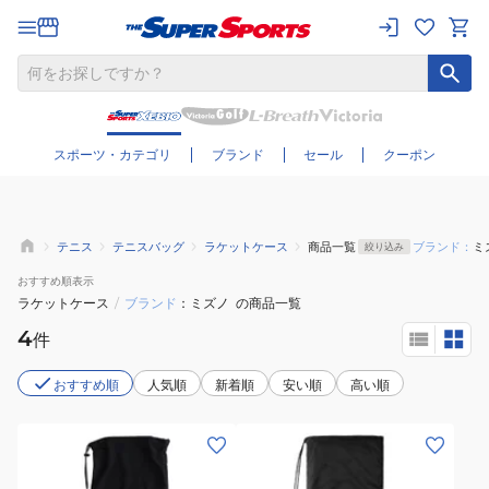
さらに絞り込む
スポーツ・カテゴリ
ブランド
セール
クーポン
テニス
テニスバッグ
ラケットケース
商品一覧
ブランド：
ミ
絞り込み
おすすめ
順表示
ラケットケース
/
ブランド
ミズノ
の商品一覧
4
件
おすすめ順
人気順
新着順
安い順
高い順
(メ
(メ
ン
ン