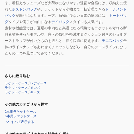
す。着替えやシューズなど大荷物になりやすい遠征や合宿には、収納力に優
1
1
れた
ボストンバッグ
や、ラケットから小物まで一括管理できる
トーナメント
本
本
バッグ
が頼りになります。一方、荷物が少ない日常の練習には、
トートバッ
入
入
グ
タイプや両手が自由になる
デイパック
スタイルも人気です。
れ
れ
素材や機能面では、夏場の車内など高温になる環境でもラケットを守れる断
熱素材を使ったモデルや、肩への負担を軽減するクッション付きのショルダ
63JDD52191
63JDD52190
ーストラップが付いたものを選ぶと、長く快適に使えます。
テニスバッグ
全
体のラインナップもあわせてチェックしながら、自分のテニスライフにぴっ
たりの一つを見つけてみてください。
さらに絞り込む
ラケットケース
/
レディース
ラケットケース
/
メンズ
ラケットケース
/
キッズ
その他のカテゴリから探す
2本用ラケットケース
6本用ラケットケース
すべて表示する
その他のカテゴリのセール対象から探す