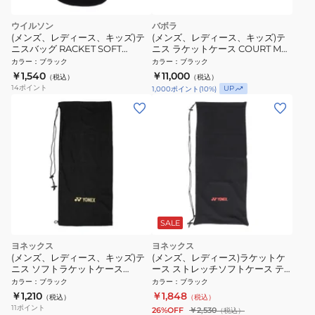
ウイルソン
バボラ
(メンズ、レディース、キッズ)テ
(メンズ、レディース、キッズ)テ
ニスバッグ RACKET SOFT
ニス ラケットケース COURT M
COVER WRZ700200
751236
カラー
：
ブラック
カラー
：
ブラック
￥1,540
￥11,000
（税込）
（税込）
14
ポイント
UP
1,000
ポイント
(
10
%)
SALE
ヨネックス
ヨネックス
(メンズ、レディース、キッズ)テ
(メンズ、レディース)ラケットケ
ニス ソフトラケットケース
ース ストレッチソフトケース テ
AC540-007
ニス・ソフト AC546-007
カラー
：
ブラック
カラー
：
ブラック
￥1,210
￥1,848
（税込）
（税込）
11
ポイント
26%OFF
￥2,530
（税込）