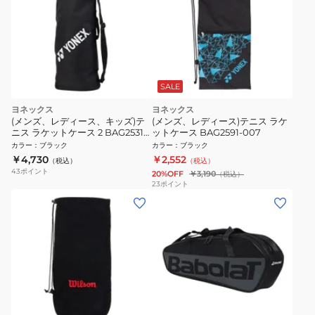
SALE
ヨネックス
ヨネックス
(メンズ、レディース、キッズ)テ
(メンズ、レディース)テニス ラケ
ニス ラケットケース 2 BAG2531T-
ットケース BAG2591-007
007
カラー
：
ブラック
カラー
：
ブラック
￥4,730
￥2,552
（税込）
（税込）
43
ポイント
20%OFF
￥3,190
（税込）
23
ポイント