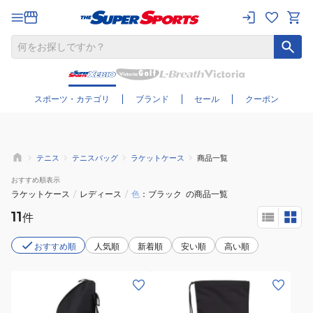
さらに絞り込む
スポーツ・カテゴリ
ブランド
セール
クーポン
テニス
テニスバッグ
ラケットケース
商品一覧
おすすめ
順表示
ラケットケース
/
レディース
/
色
ブラック
の商品一覧
11
件
おすすめ順
人気順
新着順
安い順
高い順