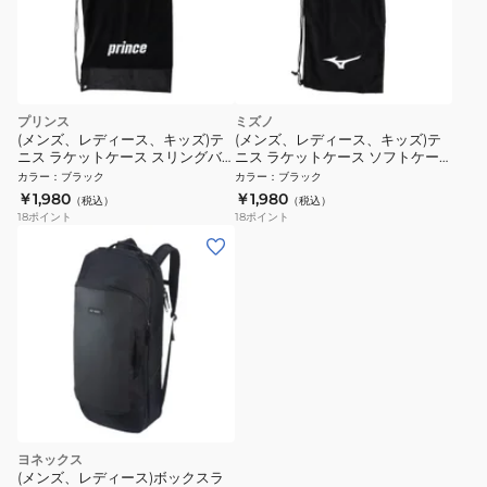
プリンス
ミズノ
(メンズ、レディース、キッズ)テ
(メンズ、レディース、キッズ)テ
ニス ラケットケース スリングバ
ニス ラケットケース ソフトケー
ッグ PR900 BLK
ス1 63JD352109
カラー
：
ブラック
カラー
：
ブラック
￥1,980
￥1,980
（税込）
（税込）
18
ポイント
18
ポイント
ヨネックス
(メンズ、レディース)ボックスラ