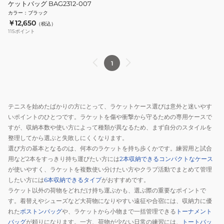
ケットバッグ BAG2312-007
カラー
：
ブラック
￥12,650
（税込）
115
ポイント
1
テニスを始めたばかりの方にとって、ラケットケース選びは意外と迷いやす
いポイントのひとつです。ラケットを傷や衝撃から守るための専用ケースで
すが、収納本数や使い方によって種類が異なるため、まず自分のスタイルを
整理してから選ぶと失敗しにくくなります。
選び方の基本となるのは、何本のラケットを持ち歩くかです。練習用と試合
用など2本をすっきり持ち運びたい方には
2本収納できるコンパクトなケース
が使いやすく、ラケットを複数使い分けたい方やクラブ活動でまとめて管理
したい方には
6本収納できるタイプ
がおすすめです。
ラケット以外の荷物をどれだけ持ち運ぶかも、選ぶ際の重要なポイントで
す。着替えやシューズなど大荷物になりやすい遠征や合宿には、収納力に優
れた
ボストンバッグ
や、ラケットから小物まで一括管理できる
トーナメント
バッグ
が頼りになります。一方、荷物が少ない日常の練習には、
トートバッ