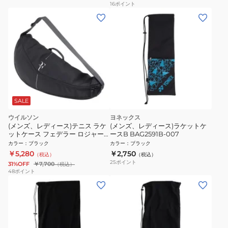
16
ポイント
SALE
ウイルソン
ヨネックス
(メンズ、レディース)テニス ラケ
(メンズ、レディース)ラケットケ
ットケース フェデラー ロジャー
ースB BAG2591B-007
フェデラー RF RACQUET
カラー
：
ブラック
カラー
：
ブラック
COVER WR8044001001
￥5,280
￥2,750
（税込）
（税込）
25
ポイント
31%OFF
￥7,700
（税込）
48
ポイント