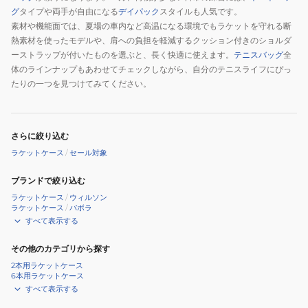
グ
タイプや両手が自由になる
デイパック
スタイルも人気です。
素材や機能面では、夏場の車内など高温になる環境でもラケットを守れる断
熱素材を使ったモデルや、肩への負担を軽減するクッション付きのショルダ
ーストラップが付いたものを選ぶと、長く快適に使えます。
テニスバッグ
全
体のラインナップもあわせてチェックしながら、自分のテニスライフにぴっ
たりの一つを見つけてみてください。
さらに絞り込む
ラケットケース
/
セール対象
ブランドで絞り込む
ラケットケース
/
ウィルソン
ラケットケース
/
バボラ
すべて表示する
その他のカテゴリから探す
2本用ラケットケース
6本用ラケットケース
すべて表示する