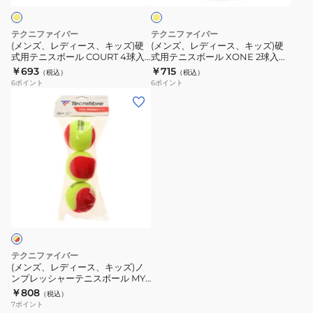
ス
ス
ー
キ
キ
ボ
ボ
ッ
ッ
テクニファイバー
テクニファイバー
ー
ー
ズ)
ズ)
(メンズ、レディース、キッズ)硬
(メンズ、レディース、キッズ)硬
ル
ル
式用テニスボール COURT 4球入
式用テニスボール XONE 2球入り
硬
硬
り TBA4CT1-000
TBA2XE1-000
￥693
￥715
STAGE1
STAGE2
（税込）
（税込）
式
式
6
ポイント
6
ポイント
2
2
用
用
(メ
個
個
テ
テ
ン
パ
パ
ニ
ニ
ズ、
ッ
ッ
ス
ス
レ
ク
ク
ボ
ボ
デ
TBP2GR1-
TBP2OR1-
ー
ー
ィ
000
000
ル
ル
ー
COURT
XONE
ス、
4
2
キ
球
球
ッ
テクニファイバー
入
入
ズ)
(メンズ、レディース、キッズ)ノ
り
り
ンプレッシャーテニスボール MY
ノ
NEW BALL ステージ3 3個パック
￥808
TBA4CT1-
TBA2XE1-
（税込）
ン
TBP3RD1-000
7
ポイント
000
000