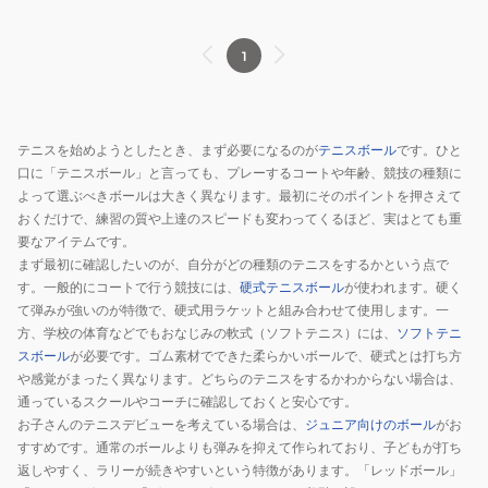
プ
レ
ッ
1
シ
ャ
ー
テニスを始めようとしたとき、まず必要になるのが
テニスボール
です。ひと
テ
口に「テニスボール」と言っても、プレーするコートや年齢、競技の種類に
ニ
よって選ぶべきボールは大きく異なります。最初にそのポイントを押さえて
ス
おくだけで、練習の質や上達のスピードも変わってくるほど、実はとても重
ボ
要なアイテムです。
ー
まず最初に確認したいのが、自分がどの種類のテニスをするかという点で
す。一般的にコートで行う競技には、
硬式テニスボール
が使われます。硬く
ル
て弾みが強いのが特徴で、硬式用ラケットと組み合わせて使用します。一
MY
方、学校の体育などでもおなじみの軟式（ソフトテニス）には、
ソフトテニ
NEW
スボール
が必要です。ゴム素材でできた柔らかいボールで、硬式とは打ち方
BALL
や感覚がまったく異なります。どちらのテニスをするかわからない場合は、
ス
通っているスクールやコーチに確認しておくと安心です。
テ
お子さんのテニスデビューを考えている場合は、
ジュニア向けのボール
がお
ー
すすめです。通常のボールよりも弾みを抑えて作られており、子どもが打ち
返しやすく、ラリーが続きやすいという特徴があります。「レッドボール」
ジ