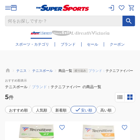
さらに絞り込む
スポーツ・カテゴリ
ブランド
セール
クーポン
テニス
テニスボール
商品一覧
ブランド：
テクニファイバー
絞り込み
おすすめ
順表示
テニスボール
/
ブランド
テクニファイバー
の商品一覧
5
件
おすすめ順
人気順
新着順
安い順
高い順
(メ
(メ
ン
ン