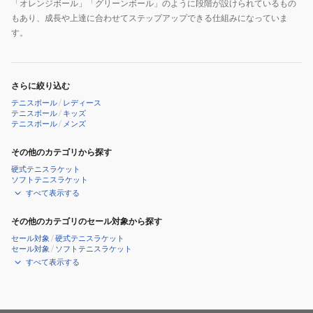
「オレンジボール」「グリーンボール」のように段階が設けられているもの
3
もあり、成長や上達に合わせてステップアップできる仕組みになっていま
3
す。
個
パ
ッ
さらに絞り込む
ク
テニスボール
/
レディース
TBP3RD1-
テニスボール
/
キッズ
000
テニスボール
/
メンズ
その他のカテゴリから探す
硬式テニスラケット
ソフトテニスラケット
すべて表示する
その他のカテゴリのセール対象から探す
セール対象
/
硬式テニスラケット
セール対象
/
ソフトテニスラケット
すべて表示する