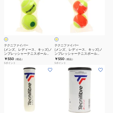
ズ、
ズ、
レ
レ
デ
デ
ィ
ィ
イ
ー
ー
エ
ス、
ス、
ロ
ー
キ
キ
ッ
ッ
テクニファイバー
テクニファイバー
ズ)
ズ)
(メンズ、レディース、キッズ)ノ
(メンズ、レディース、キッズ)ノ
ンプレッシャーテニスボール
ンプレッシャーテニスボール
ノ
ノ
STAGE1 2個パック TBP2GR1-
STAGE2 2個パック TBP2OR1-
￥550
￥550
（税込）
（税込）
ン
ン
000
000
5
ポイント
5
ポイント
プ
プ
(メ
(メ
レ
レ
ン
ン
ッ
ッ
ズ、
ズ、
シ
シ
レ
レ
ャ
ャ
デ
デ
ー
ー
ィ
ィ
イ
テ
テ
ー
ー
エ
ニ
ニ
ス、
ス、
ロ