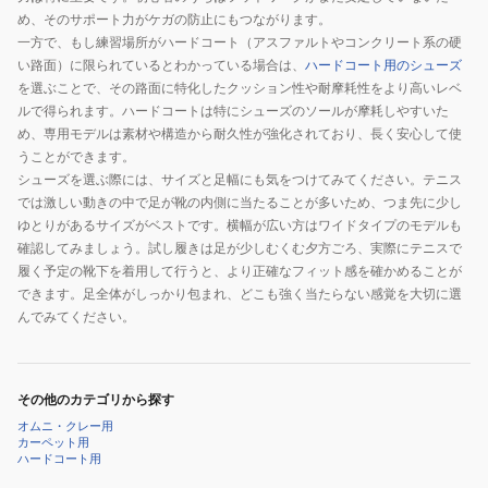
め、そのサポート力がケガの防止にもつながります。
一方で、もし練習場所がハードコート（アスファルトやコンクリート系の硬
い路面）に限られているとわかっている場合は、
ハードコート用のシューズ
を選ぶことで、その路面に特化したクッション性や耐摩耗性をより高いレベ
ルで得られます。ハードコートは特にシューズのソールが摩耗しやすいた
め、専用モデルは素材や構造から耐久性が強化されており、長く安心して使
うことができます。
シューズを選ぶ際には、サイズと足幅にも気をつけてみてください。テニス
では激しい動きの中で足が靴の内側に当たることが多いため、つま先に少し
ゆとりがあるサイズがベストです。横幅が広い方はワイドタイプのモデルも
確認してみましょう。試し履きは足が少しむくむ夕方ごろ、実際にテニスで
履く予定の靴下を着用して行うと、より正確なフィット感を確かめることが
できます。足全体がしっかり包まれ、どこも強く当たらない感覚を大切に選
んでみてください。
その他のカテゴリから探す
オムニ・クレー用
カーペット用
ハードコート用