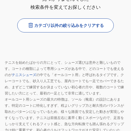
検索条件を変えてお探しください
カテゴリ以外の絞り込みをクリアする
テニスを始めたばかりの方にとって、シューズ選びは意外と難しいもので
す。コートの種類によって専用シューズがある中で、どのコートでも使える
のが
テニスシューズ
の中でも「オールコート用」と呼ばれるタイプです。ク
レーコートでも、砂入り人工芝でも、屋内コートでも一足でカバーできるた
め、まずどこで練習するか決まっていない初心者の方や、複数のコートで練
習したい方にとって、最初の一足として非常に適しています。
オールコート用シューズの最大の特徴は、ソール（靴底）の設計にありま
す。特定のコートに特化しすぎず、程よいグリップ力と耐久性のバランスが
取れたパターンになっているため、様々な路面でも安定した動きが実現しや
すくなっています。テニスは前後左右に素早く動くスポーツなので、足首を
しっかり支えてくれるフィット感と、急な方向転換でも踏ん張れるグリップ
力は特に重要です。初心者のうちはフットワークがまだ安定していないた