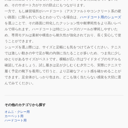
め、そのサポート力がケガの防止にもつながります。
一方で、もし練習場所がハードコート（アスファルトやコンクリート系の硬
い路面）に限られているとわかっている場合は、
ハードコート用のシューズ
を選ぶことで、その路面に特化したクッション性や耐摩耗性をより高いレベ
ルで得られます。ハードコートは特にシューズのソールが摩耗しやすいた
め、専用モデルは素材や構造から耐久性が強化されており、長く安心して使
うことができます。
シューズを選ぶ際には、サイズと足幅にも気をつけてみてください。テニス
では激しい動きの中で足が靴の内側に当たることが多いため、つま先に少し
ゆとりがあるサイズがベストです。横幅が広い方はワイドタイプのモデルも
確認してみましょう。試し履きは足が少しむくむ夕方ごろ、実際にテニスで
履く予定の靴下を着用して行うと、より正確なフィット感を確かめることが
できます。足全体がしっかり包まれ、どこも強く当たらない感覚を大切に選
んでみてください。
その他のカテゴリから探す
オムニ・クレー用
カーペット用
ハードコート用