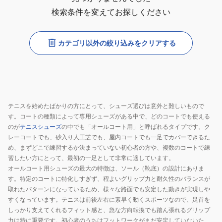
検索条件を変えてお探しください
カテゴリ以外の絞り込みをクリアする
テニスを始めたばかりの方にとって、シューズ選びは意外と難しいもので
す。コートの種類によって専用シューズがある中で、どのコートでも使える
のが
テニスシューズ
の中でも「オールコート用」と呼ばれるタイプです。ク
レーコートでも、砂入り人工芝でも、屋内コートでも一足でカバーできるた
め、まずどこで練習するか決まっていない初心者の方や、複数のコートで練
習したい方にとって、最初の一足として非常に適しています。
オールコート用シューズの最大の特徴は、ソール（靴底）の設計にありま
す。特定のコートに特化しすぎず、程よいグリップ力と耐久性のバランスが
取れたパターンになっているため、様々な路面でも安定した動きが実現しや
すくなっています。テニスは前後左右に素早く動くスポーツなので、足首を
しっかり支えてくれるフィット感と、急な方向転換でも踏ん張れるグリップ
力は特に重要です。初心者のうちはフットワークがまだ安定していないた