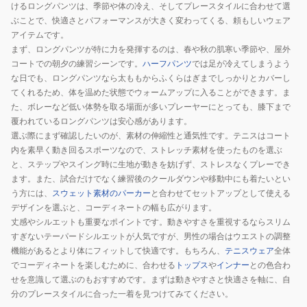
けるロングパンツは、季節や体の冷え、そしてプレースタイルに合わせて選
ぶことで、快適さとパフォーマンスが大きく変わってくる、頼もしいウェア
アイテムです。
まず、ロングパンツが特に力を発揮するのは、春や秋の肌寒い季節や、屋外
コートでの朝夕の練習シーンです。
ハーフパンツ
では足が冷えてしまうよう
な日でも、ロングパンツなら太ももからふくらはぎまでしっかりとカバーし
てくれるため、体を温めた状態でウォームアップに入ることができます。ま
た、ボレーなど低い体勢を取る場面が多いプレーヤーにとっても、膝下まで
覆われているロングパンツは安心感があります。
選ぶ際にまず確認したいのが、素材の伸縮性と通気性です。テニスはコート
内を素早く動き回るスポーツなので、ストレッチ素材を使ったものを選ぶ
と、ステップやスイング時に生地が動きを妨げず、ストレスなくプレーでき
ます。また、試合だけでなく練習後のクールダウンや移動中にも着たいとい
う方には、
スウェット素材のパーカー
と合わせてセットアップとして使える
デザインを選ぶと、コーディネートの幅も広がります。
丈感やシルエットも重要なポイントです。動きやすさを重視するならスリム
すぎないテーパードシルエットが人気ですが、男性の場合はウエストの調整
機能があるとより体にフィットして快適です。もちろん、
テニスウェア
全体
でコーディネートを楽しむために、合わせる
トップス
や
インナー
との色合わ
せを意識して選ぶのもおすすめです。まずは動きやすさと快適さを軸に、自
分のプレースタイルに合った一着を見つけてみてください。