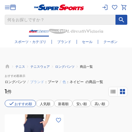
さらに絞り込む
スポーツ・カテゴリ
ブランド
セール
クーポン
テニス
テニスウェア
ロングパンツ
商品一覧
おすすめ
順表示
ロングパンツ
/
ブランド
プーマ
/
色
ネイビー
の商品一覧
1
件
おすすめ順
人気順
新着順
安い順
高い順