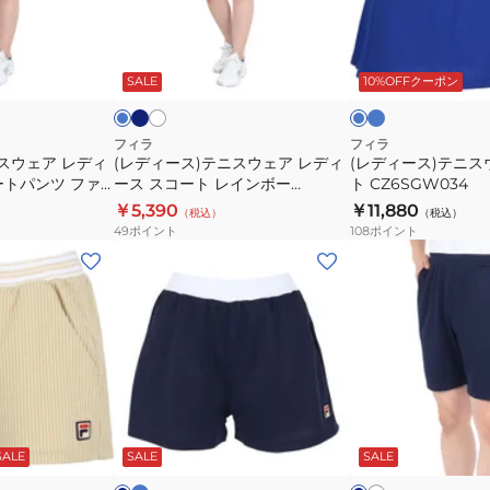
シ
ト
テ
テ
ョ
フ
ニ
ニ
ネ
タ
ホ
サ
ロ
ー
ァ
イ
ー
ワ
ス
ス
ッ
イ
ビ
コ
イ
ト
ン
ク
ヤ
ー
SALE
10%OFFクーポン
ウ
ウ
ー
イ
ー
ト
ル
ン
パ
ク
ェ
ェ
ズ
ブ
ブ
ン
シ
ル
ル
ア
ア
フィラ
フィラ
ー
ー
ツ
ョ
スウェア レディ
(レディース)テニスウェア レディ
(レディース)テニス
レ
ス
ートパンツ ファ
ース スコート レインボー
ト CZ6SGW034
フ
ン
デ
コ
3-10
VL2802
￥5,390
￥11,880
ァ
VL2824
（税込）
（税込）
ィ
ー
49
ポイント
108
ポイント
ン
ー
ト
(レ
(メ
ク
ス
CZ6SGW034
デ
ン
シ
ス
ィ
ズ)
ョ
コ
ー
テ
ン
ー
ス)
ニ
VL2823-
ト
テ
ス
01
レ
ニ
ウ
ロ
ホ
ネ
ネ
イ
イ
ワ
ス
ェ
イ
イ
ヤ
イ
ン
ビ
ビ
SALE
SALE
SALE
イ
ウ
ア
ル
ト
ー
ト
ボ
ェ
バ