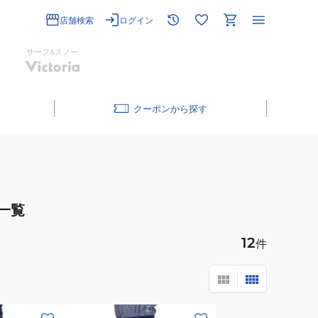
店舗検索
ログイン
サーフ&スノー
クーポン
一覧
12
件
(レ