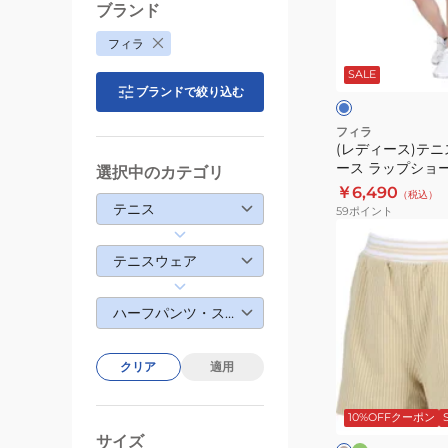
パ
テ
ブランド
ン
ニ
サ
フィラ
ツ
ス
ッ
X
ク
SALE
ウ
ス
ス
ブランドで絞り込む
FL6915
ェ
ア
フィラ
(レディース)テニ
レ
ース ラップショ
選択中のカテゴリ
デ
ンクション VL282
￥6,490
（税込）
ィ
テニス
59
ポイント
ー
(レ
ス
デ
テニスウェア
ラ
ィ
ッ
ー
ハーフパンツ・スコート・ワンピース
プ
ス)
シ
テ
ョ
クリア
適用
ニ
ダ
ベ
ー
ー
ス
ー
ク
ト
ジ
10%OFFクーポン
ウ
グ
ュ
ー
パ
サイズ
ェ