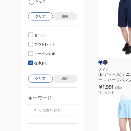
キッズ
デ
ィ
クリア
適用
ー
ス)
テ
セール
ニ
ブ
ネ
アウトレット
ラ
ス
イ
ッ
ビ
ウ
クーポン対象
ク
ー
ト
ェ
在庫あり
ア
フィラ
(レディース)テニ
レ
クリア
適用
ース ハーフパンツ X
デ
￥1,991
（税込）
ィ
18
ポイント
ー
キーワード
(レ
ス
デ
ハ
ィ
ー
ー
フ
ス)