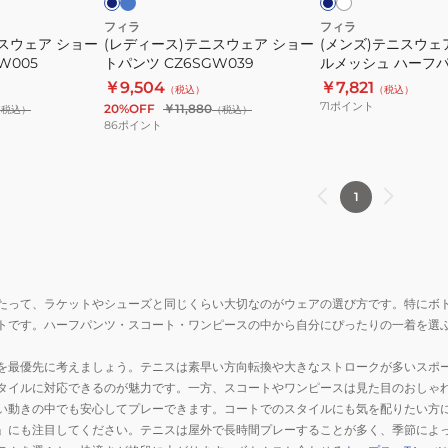
ー
ア
ッ
フィラ
フィラ
VL2802
スウェア ショー
(レディース)テニスウェア ショー
(メンズ)テニスウェ
シ
ク
W005
トパンツ CZ6SGW039
ルメッシュ ハーフ
ョ
ホ
VM5703
￥9,504
￥7,821
（税込）
（税込）
ー
ー
71
ポイント
20%OFF
￥11,880
（税込）
（税込）
ト
ル
86
ポイント
パ
メ
ン
ッ
ツ
シ
1
CZ6SGW039
ュ
ハ
ー
フ
たって、ラケットやシューズと同じくらい大切なのがウェアの選び方です。特にボ
パ
トです。ハーフパンツ・スコート・ワンピースの中から自分にぴったりの一着を選
ン
ツ
を最優先に考えましょう。テニスは素早い方向転換や大きなストロークが多いスポ
VM5703
タイルに対応できるのが魅力です。一方、スコートやワンピースは見た目のおしゃ
い動きの中でも安心してプレーできます。コートでのスタイルにも気を配りたい方
」にも注目してください。テニスは屋外で長時間プレーすることが多く、季節によっ