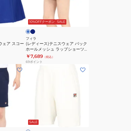
テ
テ
ィ
ニ
ネ
マ
ー
イ
ス
リ
ビ
F
10%OFFクーポン
SALE
ウ
シ
ェ
ョ
ア
フィラ
ー
ウェア スコー
(レディース)テニスウェア バック
バ
ホールメッシュ ラップショーツパ
ト
ッ
ンツ VL2918
￥7,689
パ
（税込）
ク
69
ポイント
ン
ホ
(メ
ツ
ー
ン
VL2846
ル
ズ)
メ
テ
ッ
ニ
シ
ス
ュ
ウ
ホ
ラ
ェ
ワ
ッ
SALE
ア
プ
ハ