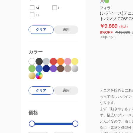
リ
ブ
ン
ー
ル
ア
フィラ
M
L
ン
ー
ツ
(レディース)テニ
シ
LL
トパンツ CZ6SG
フ
ョ
￥9,889
ァ
（税込）
ー
クリア
適用
8%OFF
￥10,780
ン
ト
89
ポイント
ク
パ
シ
ン
カラー
ョ
ツ
ン
CZ6SGW005
VL2823-
10
テニスを始めるにあ
クリア
適用
わってほしいポイン
なります。
まず「動きやすさ」
価格
99000
0
ず、幅広いプレース
とんどなので、激し
次に「素材と機能性