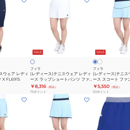
デ
デ
ィ
ィ
ー
ー
ス)
ス)
テ
テ
ニ
ニ
ホ
サ
ホ
ワ
ス
ス
ッ
ワ
イ
ク
ビ
SALE
SALE
イ
ウ
ウ
ト
ト
ス
ー
ェ
ェ
ア
ア
フィラ
フィラ
スウェア レディ
(レディース)テニスウェア レディ
(レディース)テニス
レ
レ
 FL6915
ース ラップショートパンツ ファ
ース スコート ファ
デ
デ
ンクション VL2823-01
VL2824
￥8,316
￥5,550
（税込）
（税込）
ィ
ィ
75
ポイント
50
ポイント
ー
ー
(レ
(レ
ス
ス
デ
デ
ラ
ス
ィ
ィ
ッ
コ
ー
ー
プ
ー
ス)
ス)