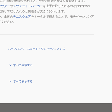
にも同様の機能を求めると、全身の快適さがより長続きします。
アウター
や
スウェット・パーカー
を上手に取り入れるのがおすすめで
意識して取り入れると快適さが大きく変わります。
い。全体の
テニスウェア
をトータルで揃えることで、モチベーションア
てください。
ハーフパンツ・スコート・ワンピース
/
メンズ
すべて表示する
すべて表示する