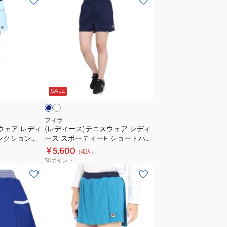
デ
ィ
ー
ス)
テ
ニ
ホ
ネ
ワ
ス
イ
イ
SALE
ウ
ェ
ア
フィラ
ウェア レディ
(レディース)テニスウェア レディ
レ
ンクション
ース スポーティーF ショートパン
デ
ツ VL2846
￥5,600
（税込）
ィ
50
ポイント
ー
(レ
ス
デ
ス
ィ
ポ
ー
ー
ス)