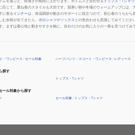
テムを選ぶと、快適さが格段に上がります。ボトムスと合わせる
トップス・Tシャツ
に応じて、重ね着のスタイルも大切です。肌寒い朝や冬場のウォームアップには、
下に着る
インナー
は、体温調節や動きのサポートに役立つので、初心者のうちから
しむ余裕が出てきたら、
ポロシャツ
や
ソックス
との色合わせも意識してみてくださ
す。まずは着心地と動きやすさを軸に、自分だけのお気に入りの一着を見つけてみ
ト・ワンピース
/
セール対象
ハーフパンツ・スコート・ワンピース
/
レディース
ら探す
トップス・Tシャツ
セール対象から探す
ツ
セール対象
/
トップス・Tシャツ