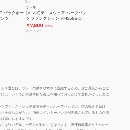
シ
ー
フィラ
ョ
ア バックホー
(メンズ)テニスウェア ハーフパン
フ
パンツ
ツ ファンクション VM5686-01
ー
パ
￥7,800
ツ
（税込）
ン
70
ポイント
パ
ツ
ン
フ
ツ
ァ
VL2918
ン
ク
シ
ョ
ン
トムス選びは、プレーの動きやすさに直結するため、ぜひ最初からこだ
VM5686-
ぶには、いくつかの基本的な視点を知っておくだけで選択がぐっと楽に
01
ーツです。ストレッチ素材を使ったハーフパンツは、脚の動きを妨げ
れさを保ちながらも、内側にインナーパンツが内蔵されているものがほ
には特におすすめです。
ては強い日差しや汗との戦いにもなります。吸汗速乾素材や UVカッ