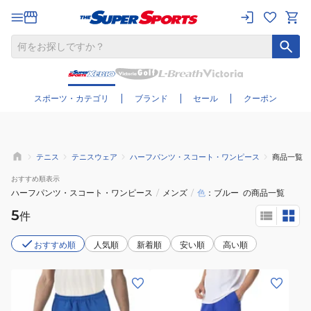
さらに絞り込む
スポーツ・カテゴリ
ブランド
セール
クーポン
テニス
テニスウェア
ハーフパンツ・スコート・ワンピース
商品一覧
おすすめ
順表示
ハーフパンツ・スコート・ワンピース
/
メンズ
/
色
ブルー
の商品一覧
5
件
おすすめ順
人気順
新着順
安い順
高い順