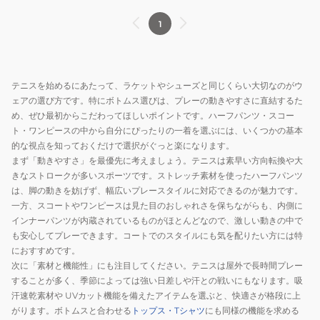
1
テニスを始めるにあたって、ラケットやシューズと同じくらい大切なのがウ
ェアの選び方です。特にボトムス選びは、プレーの動きやすさに直結するた
め、ぜひ最初からこだわってほしいポイントです。ハーフパンツ・スコー
ト・ワンピースの中から自分にぴったりの一着を選ぶには、いくつかの基本
的な視点を知っておくだけで選択がぐっと楽になります。
まず「動きやすさ」を最優先に考えましょう。テニスは素早い方向転換や大
きなストロークが多いスポーツです。ストレッチ素材を使ったハーフパンツ
は、脚の動きを妨げず、幅広いプレースタイルに対応できるのが魅力です。
一方、スコートやワンピースは見た目のおしゃれさを保ちながらも、内側に
インナーパンツが内蔵されているものがほとんどなので、激しい動きの中で
も安心してプレーできます。コートでのスタイルにも気を配りたい方には特
におすすめです。
次に「素材と機能性」にも注目してください。テニスは屋外で長時間プレー
することが多く、季節によっては強い日差しや汗との戦いにもなります。吸
汗速乾素材や UVカット機能を備えたアイテムを選ぶと、快適さが格段に上
がります。ボトムスと合わせる
トップス・Tシャツ
にも同様の機能を求める