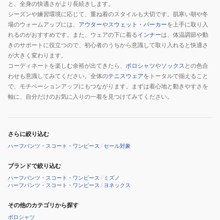
と、全身の快適さがより長続きします。
シーズンや練習環境に応じて、重ね着のスタイルも大切です。肌寒い朝や冬
場のウォームアップには、
アウター
や
スウェット・パーカー
を上手に取り入
れるのがおすすめです。また、ウェアの下に着る
インナー
は、体温調節や動
きのサポートに役立つので、初心者のうちから意識して取り入れると快適さ
が大きく変わります。
コーディネートを楽しむ余裕が出てきたら、
ポロシャツ
や
ソックス
との色合
わせも意識してみてください。全体の
テニスウェア
をトータルで揃えること
で、モチベーションアップにもつながります。まずは着心地と動きやすさを
軸に、自分だけのお気に入りの一着を見つけてみてください。
さらに絞り込む
ハーフパンツ・スコート・ワンピース
/
セール対象
ブランドで絞り込む
ハーフパンツ・スコート・ワンピース
/
ミズノ
ハーフパンツ・スコート・ワンピース
/
ヨネックス
その他のカテゴリから探す
ポロシャツ