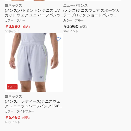
ヨネックス
ニューバランス
(メンズ)バドミントン テニス UV
(メンズ)テニスウェア スポーツカ
カット ウェア ユニ ハーフパンツ
ラーブロック ショートパンツ
15125-786 速乾
AMS53413TRY
カラー
：
ブルー
カラー
：
ブルー
￥3,980
￥3,960
（税込）
（税込）
36
ポイント
36
ポイント
SALE
ヨネックス
(メンズ、レディース)テニスウェ
ア ユニニットハーフパンツ 15166-
406
カラー
：
ライトブルー
￥5,480
（税込）
49
ポイント