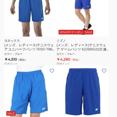
20%OFFクーポン
SALE
ヨネックス
ミズノ
(メンズ、レディース)テニスウェ
(メンズ、レディース)テニスウェ
ア ユニハーフパンツ 15150-786
ア ゲームパンツ 62JBB02225 速
速乾 UVカット
乾
カラー
：
ブルー
カラー
：
ブルー
￥4,510
￥4,280
（税込）
（税込）
41
ポイント
38
ポイント
SALE