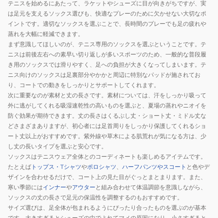
テニスを始めるにあたって、ラケットやシューズに目が向きがちですが、実
ッ
ク
は足元を支えるソックス選びも、快適なプレーのために欠かせない大切なポ
シ
ス
イントです。適切なソックスを選ぶことで、長時間のプレーでも足の疲れや
ョ
1
蒸れを大幅に軽減できます。
ン
足
まず意識してほしいのが、テニス専用のソックスを選ぶということです。テ
付
組
ニスは前後左右への素早い切り返しが多いスポーツのため、一般的な普段履
き用のソックスでは滑りやすく、足への負担が大きくなってしまいます。テ
き
DM037-
ニス向けのソックスは足裏部分やかかと周辺に特別なパッドが施されてお
1
LD0433
り、コートでの動きをしっかりとサポートしてくれます。
足
次に重要なのが素材と丈の長さです。素材については、汗をしっかり吸って
組
外に逃がしてくれる吸湿速乾性の高いものを選ぶと、夏場の蒸れやニオイを
CH260-
防ぐ効果が期待できます。丈の長さはくるぶし丈・ショート丈・ミドル丈な
KX6834
どさまざまありますが、初心者には足首周りをしっかり保護してくれるショ
ート丈以上がおすすめです。紫外線や草木による肌荒れが気になる方は、少
し丈の長いタイプを選ぶと安心です。
ソックスはテニスウェア全体とのコーディネートも楽しめるアイテムです。
たとえば
トップス・Tシャツ
や
ポロシャツ
、
ハーフパンツやスコート
と色やデ
ザインを合わせるだけで、コート上の見た目がぐっとまとまります。また、
寒い季節には
インナー
や
アウター
と組み合わせて体温調節を意識しながら、
ソックスの丈の長さで足元の保温性を調整するのもおすすめです。
サイズ選びは、足全体が包まれるようにぴったり合ったものを選ぶのが基本
です。大きすぎるとシューズの中でよれてマメの原因になり、小さすぎると