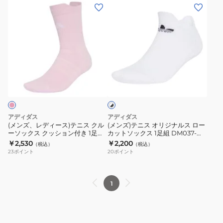
ル
ー
(メ
(メ
組
ー
ソ
ン
ン
CH260-
ソ
ッ
ズ、
ズ)
KE8875
ッ
ク
レ
テ
ク
ス
デ
ニ
ス
ク
ィ
ス
ホ
1
ッ
ー
オ
ワ
足
シ
ス)
リ
イ
組
ョ
ト
テ
ジ
×
CA735-
ン
ニ
ナ
ブ
アディダス
アディダス
LD0425
付
ス
ル
ラ
(メンズ、レディース)テニス クル
(メンズ)テニス オリジナルス ロー
ッ
き
ーソックス クッション付き 1足組
カットソックス 1足組 DM037-
ク
ス
ク
CH260-KX6834
LD0433
￥2,530
￥2,200
1
（税込）
（税込）
ル
ロ
23
ポイント
20
ポイント
足
ー
ー
組
ソ
カ
CH260-
ッ
ッ
1
KA0075
ク
ト
ス
ソ
ク
ッ