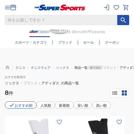
さらに絞り込む
スポーツ・カテゴリ
ブランド
セール
クーポン
テニス
テニスウェア
ソックス
商品一覧
ブランド：
アディダ
絞り込み
おすすめ
順表示
ソックス
/
ブランド
アディダス
の商品一覧
8
件
おすすめ順
人気順
新着順
安い順
高い順
(メ
(メ
ン
ン