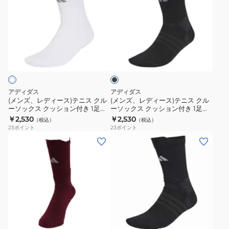
ズ、
ズ、
レ
レ
デ
デ
ィ
ィ
ブ
ー
ー
ラ
ス)
ス)
ッ
ク
テ
テ
ニ
ニ
アディダス
アディダス
ス
ス
(メンズ、レディース)テニス クル
(メンズ、レディース)テニス クル
ーソックス クッション付き 1足組
ーソックス クッション付き 1足組
ク
ク
CH260-IA7542
CH260-KR3701
￥2,530
￥2,530
（税込）
（税込）
ル
ル
23
ポイント
23
ポイント
ー
ー
(メ
(メ
ソ
ソ
ン
ン
ッ
ッ
ズ)
ズ、
ク
ク
テ
レ
ス
ス
ニ
デ
ク
ク
ス
ィ
ブ
ッ
ッ
ク
ー
ラ
シ
シ
ル
ス)
ッ