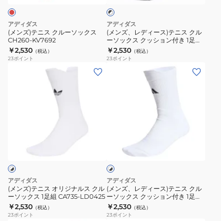
ョ
ョ
ク
ー
テ
×
ン
ン
ソ
ニ
ホ
アディダス
アディダス
付
付
ッ
ス
ワ
(メンズ)テニス クルーソックス
(メンズ、レディース)テニス クル
イ
き
き
CH260-KV7692
ーソックス クッション付き 1足組
ク
ク
ト
CH260-KE8875
￥2,530
￥2,530
1
1
（税込）
（税込）
ス
ル
23
ポイント
23
ポイント
足
足
CH260-
ー
(メ
(メ
組
組
KV7692
ソ
ン
ン
CH260-
CH260-
ッ
ズ)
ズ、
IA7542
KR3701
ク
テ
レ
ス
ニ
デ
ク
ス
ィ
ホ
ッ
オ
ー
ワ
シ
リ
ス)
イ
ョ
ト
ジ
テ
×
ン
ナ
ニ
ブ
アディダス
アディダス
付
ル
ス
ラ
(メンズ)テニス オリジナルス クル
(メンズ、レディース)テニス クル
ッ
き
ーソックス 1足組 CA735-LD0425
ーソックス クッション付き 1足組
ス
ク
ク
CH260-KA0075
￥2,530
￥2,530
1
（税込）
（税込）
ク
ル
23
ポイント
23
ポイント
足