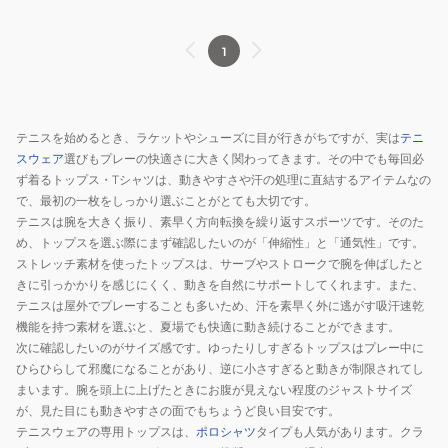
1
テニスを始めるとき、ラケットやシューズに目が行きがちですが、実は
テニ
スウェア
選びもプレーの快適さに大きく関わってきます。その中でも毎回必
ず着るトップス・Tシャツは、動きやすさや汗の処理に直結するアイテムなの
で、最初の一枚をしっかり選ぶことがとても大切です。
テニスは腕を大きく振り、素早く方向転換を繰り返すスポーツです。そのた
め、トップスを選ぶ際にまず確認したいのが「伸縮性」と「通気性」です。
ストレッチ素材を使ったトップスは、サーブやストロークで腕を伸ばしたと
きに引っかかりを感じにくく、動きを自然にサポートしてくれます。また、
テニスは屋外でプレーすることも多いため、汗を素早く外に逃がす吸汗速乾
機能を持つ素材を選ぶと、夏場でも快適に動き続けることができます。
次に確認したいのがサイズ感です。ゆったりしすぎるトップスはプレー中に
ひらひらして邪魔になることがあり、逆に小さすぎると動きが制限されてし
まいます。腕を頭上に上げたときにお腹が見えない程度のジャストサイズ
が、見た目にも動きやすさの面でもちょうど良い目安です。
テニスウェアの専用トップスは、
ポロシャツ
タイプも人気があります。クラ