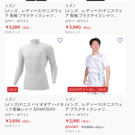
ミズノ
ミズノ
(メンズ、レディース)テニスウェ
(メンズ、レディース)テニスウェ
ア 長袖 プラクティスシャツ
ア 長袖 プラクテイスシャツ
62JAB51101
62JAA51001 速乾
カラー
：
ホワイト
カラー
：
ホワイト
￥3,289
￥3,980
（税込）
（税込）
29
ポイント
36
ポイント
SALE
20%OFFクーポン
SALE
ミズノ
ミズノ
(メンズ)テニス バイオギア ハイネ
(メンズ、レディース)テニスウェ
ック長袖シャツ 32MA115001
ア プラクティスシャツ
62JAB01201
カラー
：
ホワイト
カラー
：
ホワイト
￥2,695
￥2,981
（税込）
（税込）
24
ポイント
22%OFF
￥3,850
（税込）
27
ポイント