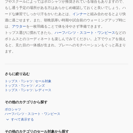
ブやスクールによってはポロシャツが推奨されている場合もありますので、
もし通う予定の場所がある方はあらかじめ確認しておくと良いでしょう。ハ
ードな練習でしっかり汗をかいたあとは、
インナー
と組み合わせるとより快
適に過ごせます。また、朝晩肌寒い時期や試合前のウォーミングアップ時に
は、
アウター
を一枚羽織ることで体を冷やさず準備できます。
トップス選びに慣れてきたら、
ハーフパンツ・スコート・ワンピース
などの
ボトムスとのコーディネートも楽しんでみてください。上下でウェアを揃え
ると、見た目の一体感が生まれ、プレーへのモチベーションもぐっと高まり
ます。
さらに絞り込む
トップス・Tシャツ
/
セール対象
トップス・Tシャツ
/
メンズ
トップス・Tシャツ
/
レディース
その他のカテゴリから探す
ポロシャツ
ハーフパンツ・スコート・ワンピース
すべて表示する
その他のカテゴリのセール対象から探す