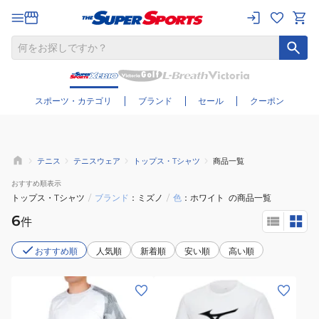
さらに絞り込む
スポーツ・カテゴリ
ブランド
セール
クーポン
テニス
テニスウェア
トップス・Tシャツ
商品一覧
おすすめ
順表示
トップス・Tシャツ
/
ブランド
ミズノ
/
色
ホワイト
の商品一覧
6
件
おすすめ順
人気順
新着順
安い順
高い順