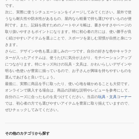
です。
次に、実際に使うシチュエーションをイメージしてみてください。屋外で使
うなら耐久性や防水性があるもの、屋内なら軽量で持ち運びやすいものが便
利です。また、記録を残すためのノートやメモ帳は、書きやすさやページの
取り扱いやすさもポイントになります。特に初心者の方には、使い勝手が良
く続けやすいアイテムを選ぶことで、スポーツを楽しむ習慣が自然と身につ
きます。
さらに、デザインや色も選ぶ楽しみの一つです。自分の好きな色やキャラク
ターが入ったアイテムは、使うたびに気分が上がり、モチベーションアップ
につながります。特にキッズ向けの玩具・文具は、かわいらしいデザインや
明るい色使いが豊富に揃っているので、お子さんが興味を持ちやすいものを
選んであげると良いでしょう。
最後に、実際に商品を手に取ったり、使い心地を確かめることも大切です。
オンラインで購入する場合は、商品の詳細な説明やレビューを参考にして、
自分のニーズに合ったものを見つけてください。当店の
玩具・文具コーナー
では、初心者の方でも選びやすいアイテムを豊富に取り揃えていますので、
ぜひチェックしてみてください。
その他のカテゴリから探す