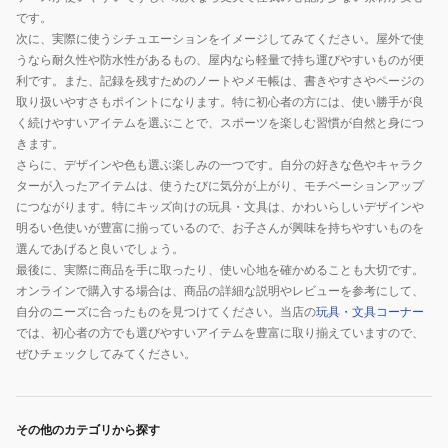
です。
次に、実際に使うシチュエーションをイメージしてみてください。屋外で使
うなら耐久性や防水性があるもの、屋内なら軽量で持ち運びやすいものが便
利です。また、記録を残すためのノートやメモ帳は、書きやすさやページの
取り扱いやすさもポイントになります。特に初心者の方には、使い勝手が良
く続けやすいアイテムを選ぶことで、スポーツを楽しむ習慣が自然と身につ
きます。
さらに、デザインや色も選ぶ楽しみの一つです。自分の好きな色やキャラク
ターが入ったアイテムは、使うたびに気分が上がり、モチベーションアップ
につながります。特にキッズ向けの玩具・文具は、かわいらしいデザインや
明るい色使いが豊富に揃っているので、お子さんが興味を持ちやすいものを
選んであげると良いでしょう。
最後に、実際に商品を手に取ったり、使い心地を確かめることも大切です。
オンラインで購入する場合は、商品の詳細な説明やレビューを参考にして、
自分のニーズに合ったものを見つけてください。当店の
玩具・文具コーナー
では、初心者の方でも選びやすいアイテムを豊富に取り揃えていますので、
ぜひチェックしてみてください。
その他のカテゴリから探す