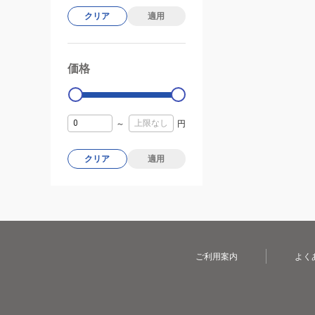
クリア
適用
価格
99000
0
～
円
クリア
適用
ご利用案内
よく