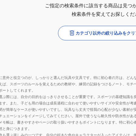
ご指定の検索条件に該当する商品は見つ
検索条件を変えてお探しくだ
カテゴリ以外の絞り込みをクリ
に意外と役立つのが、しっかりと選んだ玩具や文具です。特に初心者の方は、どん
えば、スポーツのルールを覚えるための教材や、練習の記録をつけるノート、モチ
ポートしてくれます。
選ぶ際には、自分の目的をはっきりさせることが重要です。スポーツの基礎知識を
ます。また、子ども用の場合は成長過程に合わせて使いやすいサイズや安全性が考
閉が簡単なケースが使いやすいですし、玩具なら丈夫で怪我の心配が少ない素材が
チュエーションをイメージしてみてください。屋外で使うなら耐久性や防水性があ
メモ帳は、書きやすさやページの取り扱いやすさもポイントになります。特に初心
然と身につきます。
色も選ぶ楽しみの一つです。自分の好きな色やキャラクターが入ったアイテムは、