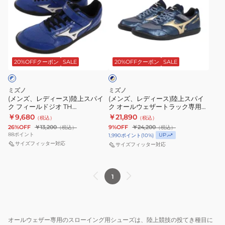
ズ、
ズ、
レ
レ
デ
デ
ィ
ィ
ネ
ー
ー
イ
ス)
ス)
20%OFFクーポン
SALE
20%OFFクーポン
SALE
ビ
ー
陸
陸
×
上
上
ゴ
ミズノ
ミズノ
ス
ス
ー
(メンズ、レディース)陸上スパイ
(メンズ、レディース)陸上スパイ
ル
ク フィールドジオ TH
ク オールウェザートラック専用
パ
パ
ド
U1GA184801 オールウェザートラ
フィールドジオRD JAPAN スロー
￥9,680
￥21,890
（税込）
（税込）
イ
イ
ック専用
イング U1GA254401
26%OFF
￥13,200
9%OFF
￥24,200
（税込）
（税込）
ク
ク
88
ポイント
UP
1,990
ポイント
(
10
%)
フ
サイズフィッター対応
オ
サイズフィッター対応
ィ
ー
ー
ル
1
ル
ウ
ド
ェ
ジ
ザ
オ
ー
オールウェザー専用のスローイング用シューズは、陸上競技の投てき種目に