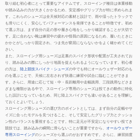
TH
ト
取り組む初心者にとって重要なアイテムです。スローイング種目は体重移動
U1GA184801
ラ
や踏み込みの力が大きくかかるため、安定感やグリップ力が特に求められま
す。これらのシューズは全天候対応の素材と設計で、雨や湿ったトラックで
オ
ッ
も滑りにくく、安心してパフォーマンスを発揮できることが特徴です。初め
ー
ク
て選ぶ方は、まず自分の足の形や履き心地をしっかり確認することが大切で
ル
専
す。足に合わない靴は練習中の疲れや怪我の原因になるため、履いたときに
ウ
用
かかとがしっかり固定され、つま先が窮屈にならないかをよく確かめてくだ
ェ
フ
さい。
ザ
ィ
また、スローイング用シューズは足裏のスパイク形状や配置が工夫されてお
ー
ー
り、踏み込みの際にしっかり地面を捉えられるようになっています。初心者
の方は、
陸上競技スパイク・シューズ
の中でも特にオールウェザー対応のも
ト
ル
のを選ぶことで、天候に左右されず快適に練習や試合に臨むことができま
ラ
ド
す。さらに、用途に応じて短・中・長距離用や走幅跳用、三段跳用などさま
ッ
ジ
ざまな種類がある中で、スローイング専用のシューズは投てきの動作に特化
ク
オ
した設計になっているため、同じ陸上スパイクでも違いがあることを理解し
専
RD
ておくとよいでしょう。
用
JAPAN
スローイング用シューズの選び方のポイントとしては、まず自分の足幅やサ
ス
イズに合ったモデルを見つけること、そして安定したグリップ力とクッショ
ン性のバランスを重視することです。特に足元が不安定になりやすい投てき
ロ
競技では、踏み込みの瞬間に滑らないことが重要ですから、
オールウェザー
ー
専用スローイング
のシューズから選ぶのがおすすめです。さらに、練習頻度
イ