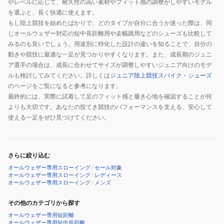
やレベルに応じて、耐久性の高い素材やフィット感の調整がしやすいモデル
ン
を選ぶと、長く快適に使えます。
グ
もし陸上競技を始めたばかりで、どのタイプが自分に合うか迷った際は、同
U1GA254401
じオールウェザー対応の短中長距離用や走幅跳用などのシューズも比較して
みるのも良いでしょう。用途別に特化した設計の違いを知ることで、自分の
動きや競技に最適な一足が見つかりやすくなります。また、成長期のジュニ
ア選手の場合は、成長に合わせてサイズが調整しやすいジュニア向けのモデ
ルも検討してみてください。詳しくは
ジュニア陸上競技スパイク・シューズ
のページをご覧になると参考になります。
最終的には、実際に試着して足のフィット感と履き心地を確認することが何
よりも大切です。あなたの投てき競技のパフォーマンスを支える、安心して
使える一足をぜひ見つけてください。
さらに絞り込む
オールウェザー専用スローイング
/
セール対象
オールウェザー専用スローイング
/
レディース
オールウェザー専用スローイング
/
メンズ
その他のカテゴリから探す
オールウェザー専用短距離
オールウェザー専用短中長距離