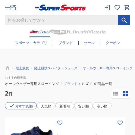
さらに絞り込む
スポーツ・カテゴリ
ブランド
セール
クーポン
陸上競技
陸上競技スパイク・シューズ
オールウェザー専用スローイング
おすすめ
順表示
オールウェザー専用スローイング
/
ブランド
ミズノ
の商品一覧
2
件
おすすめ順
人気順
新着順
安い順
高い順
(メ
(メ
ン
ン