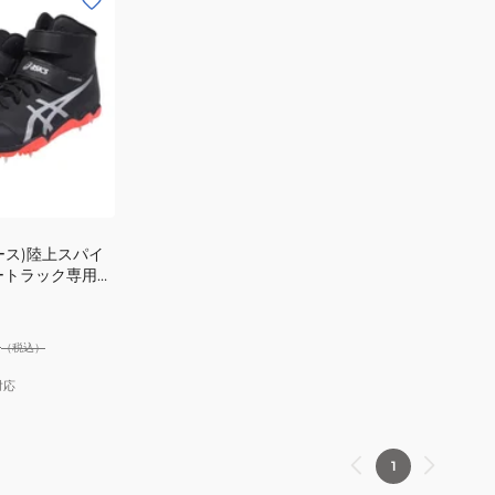
ース)陸上スパイ
ートラック専用
AVELIN PRO
9
（税込）
対応
1