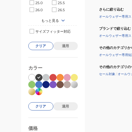
25.0
25.5
さらに絞り込む
26.0
26.5
オールウェザー専用ス
もっと見る
ブランドで絞り込む
サイズフィッター対応
オールウェザー専用ス
クリア
適用
その他のカテゴリか
オールウェザー専用短
その他のカテゴリの
カラー
セール対象
/
オールウ
クリア
適用
価格
99000
0