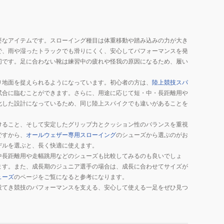
要なアイテムです。スローイング種目は体重移動や踏み込みの力が大き
で、雨や湿ったトラックでも滑りにくく、安心してパフォーマンスを発
切です。足に合わない靴は練習中の疲れや怪我の原因になるため、履い
り地面を捉えられるようになっています。初心者の方は、
陸上競技スパ
試合に臨むことができます。さらに、用途に応じて短・中・長距離用や
化した設計になっているため、同じ陸上スパイクでも違いがあることを
けること、そして安定したグリップ力とクッション性のバランスを重視
ですから、
オールウェザー専用スローイング
のシューズから選ぶのがお
デルを選ぶと、長く快適に使えます。
中長距離用や走幅跳用などのシューズも比較してみるのも良いでしょ
ます。また、成長期のジュニア選手の場合は、成長に合わせてサイズが
ューズ
のページをご覧になると参考になります。
投てき競技のパフォーマンスを支える、安心して使える一足をぜひ見つ