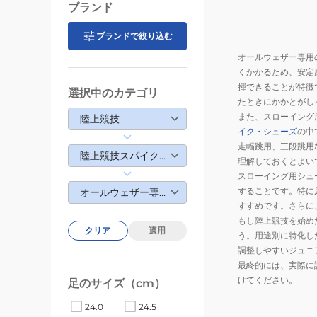
ブランド
ブランドで絞り込む
オールウェザー専用
くかかるため、安定
揮できることが特徴
選択中のカテゴリ
たときにかかとがし
また、スローイング
陸上競技
イク・シューズ
の中
走幅跳用、三段跳用
陸上競技スパイク・シューズ
理解しておくとよい
スローイング用シュ
することです。特に
オールウェザー専用スローイング
すすめです。さらに
もし陸上競技を始め
クリア
適用
う。用途別に特化し
調整しやすいジュニ
最終的には、実際に
けてください。
足のサイズ（cm）
24.0
24.5