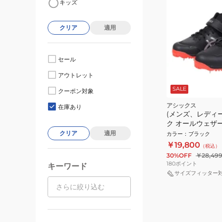
キッズ
クリア
適用
セール
アウトレット
SALE
クーポン対象
アシックス
在庫あり
(メンズ、レディ
ク オールウェザ
ジャベリンプロ 4 J
クリア
適用
カラー
：
ブラック
4 1093A228.001
￥19,800
（税込）
30%OFF
￥28,49
180
ポイント
キーワード
サイズフィッター