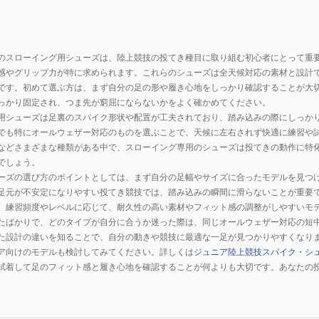
のスローイング用シューズは、陸上競技の投てき種目に取り組む初心者にとって重
感やグリップ力が特に求められます。これらのシューズは全天候対応の素材と設計
です。初めて選ぶ方は、まず自分の足の形や履き心地をしっかり確認することが大
っかり固定され、つま先が窮屈にならないかをよく確かめてください。
用シューズは足裏のスパイク形状や配置が工夫されており、踏み込みの際にしっか
でも特にオールウェザー対応のものを選ぶことで、天候に左右されず快適に練習や
などさまざまな種類がある中で、スローイング専用のシューズは投てきの動作に特
でしょう。
ーズの選び方のポイントとしては、まず自分の足幅やサイズに合ったモデルを見つ
足元が不安定になりやすい投てき競技では、踏み込みの瞬間に滑らないことが重要
、練習頻度やレベルに応じて、耐久性の高い素材やフィット感の調整がしやすいモ
たばかりで、どのタイプが自分に合うか迷った際は、同じオールウェザー対応の短
た設計の違いを知ることで、自分の動きや競技に最適な一足が見つかりやすくなり
ア向けのモデルも検討してみてください。詳しくは
ジュニア陸上競技スパイク・シ
試着して足のフィット感と履き心地を確認することが何よりも大切です。あなたの