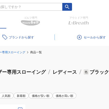
ゴルフ専門
アウトドア専門
ブランド
セール
ー専用スローイング
商品一覧
ザー専用スローイング
/
レディース
/
ブラック
色
人気順
新着順
価格が安い順
価格が高い順