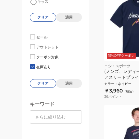
キッズ
クリア
適用
セール
アウトレット
15%OFFクーポン
クーポン対象
ニシ・スポーツ
在庫あり
(メンズ、レディ
アスリートプライ
2811A656.400
クリア
適用
カラー
：
ネイビー
￥3,960
（税込）
36
ポイント
キーワード