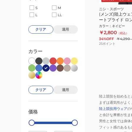
S
M
ニシ・スポーツ
(メンズ)陸上ウェ
L
LL
ートプライド ロ
ツ 2811A591.400
カラー
：
ネイビー
クリア
適用
￥2,800
（税込）
34%OFF
￥4,290
25
ポイント
カラー
クリア
適用
陸上競技を始めると
まずは通気性がよく
陸上競技用ウェア
の
価格
99000
0
と余計な摩擦が生ま
男性と女性では身体
フィット感のあるも