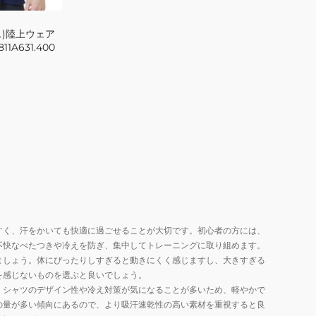
ス)陸上ウェア
1A631.400
すく、汗をかいても快適に過ごせることが大切です。初心者の方には、
不快なべたつきや冷えを防ぎ、集中してトレーニングに取り組めます。
ましょう。体にぴったりしすぎると動きにくく感じますし、大きすぎる
を感じないものを選ぶと良いでしょう。
、シャツのデザイン性や冷え対策が気になることが多いため、軽やかで
の量が多い傾向にあるので、より吸汗速乾性の高い素材を重視すると良