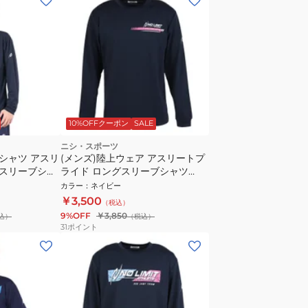
10%OFFクーポン
SALE
ニシ・スポーツ
 シャツ アスリ
(メンズ)陸上ウェア アスリートプ
スリーブシャ
ライド ロングスリーブシャツ
2811A618.400
カラー
：
ネイビー
￥3,500
（税込）
9%OFF
￥3,850
込）
（税込）
31
ポイント