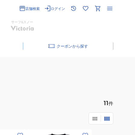
店舗検索
ログイン
サーフ&スノー
クーポン
11
件