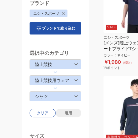
ブランド
ニシ・スポーツ
SALE
ブランドで絞り込む
ニシ・スポーツ
(メンズ)陸上ウェ
ートプライドTシ
選択中のカテゴリ
2811A471.400
カラー
：
ネイビー
￥1,980
（税込）
陸上競技
18
ポイント
陸上競技用ウェア
シャツ
クリア
適用
サイズ
条件付クーポン
SA