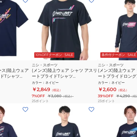
10%OFFクーポン
SALE
条件付クーポン
SALE
ニシ・スポーツ
ニシ・スポーツ
ース)陸上ウェア
(メンズ)陸上ウェア シャツ アスリ
(メンズ)陸上ウェア
ドTシャツ
ートプライドTシャツ
ートプライドロング
2811A583.400
ツ 2811A568.400
カラー
：
ネイビー
カラー
：
ネイビー
￥2,849
￥2,600
（税込）
（税込）
7%OFF
￥3,080
39%OFF
￥4,290
（税込）
（税
25
ポイント
23
ポイント