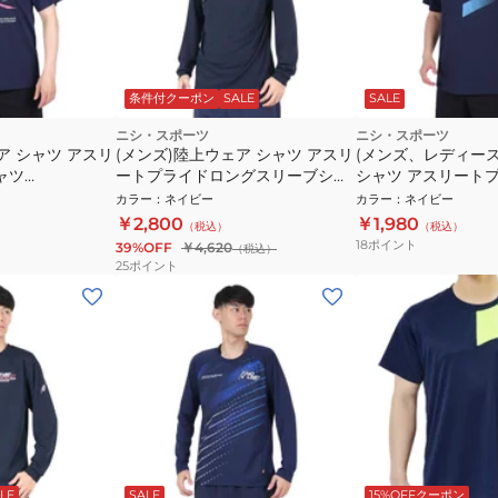
条件付クーポン
SALE
SALE
ニシ・スポーツ
ニシ・スポーツ
ア シャツ アスリ
(メンズ)陸上ウェア シャツ アスリ
(メンズ、レディー
ャツ
ートプライドロングスリーブシャ
シャツ アスリート
ツ 2811A569.400
ツ 2811A374.400 
カラー
：
ネイビー
カラー
：
ネイビー
￥2,800
￥1,980
（税込）
（税込）
18
ポイント
39%OFF
￥4,620
（税込）
25
ポイント
LE
SALE
15%OFFクーポン