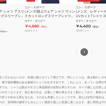
ニシ・スポーツ
ニシ・スポーツ
ア シャツ アスリ
(メンズ)陸上ウェア シャツ ウィン
(メンズ、レディー
ングスリーブシャ
ドカットロングスリーブシャツ
UVカットTシャツ 281
2811A452.400
カラー
：
ネイビー
カラー
：
ネイビー
￥4,680
￥4,400
（税込）
（税込）
42
ポイント
40
ポイント
（税込）
1
きに欠かせないのが、快適に動けるウェア選びです。特にシャツは、体を動かしや
、吸汗速乾機能がある素材のシャツがおすすめです。これにより、走っている間の
中でも、シャツは動きやすさと体温調節の役割を果たすため、サイズ感にも注意し
れやすくなります。初心者の方は、試着して腕や肩を大きく動かしてみて、窮屈さ
の作りや好みも異なるため、その点も考慮したいところです。例えば女性の場合は
のや、長時間の練習でも冷えにくい素材を選ぶと快適に過ごせます。逆に男性は汗