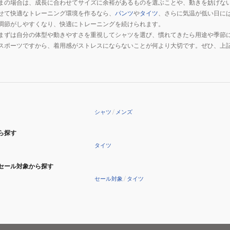
まの場合は、成長に合わせてサイズに余裕があるものを選ぶことや、動きを妨げな
せて快適なトレーニング環境を作るなら、
パンツ
や
タイツ
、さらに気温が低い日に
調節がしやすくなり、快適にトレーニングを続けられます。
まずは自分の体型や動きやすさを重視してシャツを選び、慣れてきたら用途や季節
スポーツですから、着用感がストレスにならないことが何より大切です。ぜひ、上
シャツ
/
メンズ
ら探す
タイツ
セール対象から探す
セール対象
/
タイツ