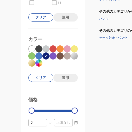
L
LL
その他のカテゴリか
クリア
適用
パンツ
その他のカテゴリの
セール対象
/
パンツ
カラー
クリア
適用
価格
99000
0
～
円