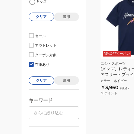
キッズ
クリア
適用
セール
アウトレット
15%OFFクーポン
クーポン対象
ニシ・スポーツ
在庫あり
(メンズ、レディ
アスリートプライ
2811A656.400
クリア
適用
カラー
：
ネイビー
￥3,960
（税込）
36
ポイント
キーワード