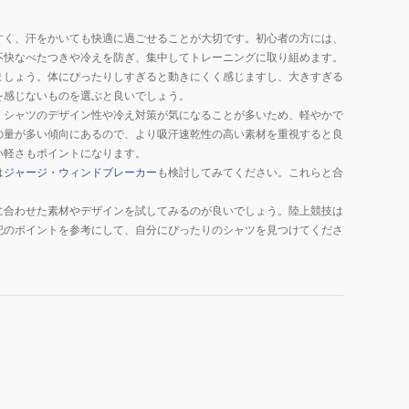
すく、汗をかいても快適に過ごせることが大切です。初心者の方には、
不快なべたつきや冷えを防ぎ、集中してトレーニングに取り組めます。
ましょう。体にぴったりしすぎると動きにくく感じますし、大きすぎる
を感じないものを選ぶと良いでしょう。
、シャツのデザイン性や冷え対策が気になることが多いため、軽やかで
の量が多い傾向にあるので、より吸汗速乾性の高い素材を重視すると良
い軽さもポイントになります。
は
ジャージ・ウィンドブレーカー
も検討してみてください。これらと合
に合わせた素材やデザインを試してみるのが良いでしょう。陸上競技は
記のポイントを参考にして、自分にぴったりのシャツを見つけてくださ