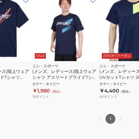
SALE
20%OFFクーポン
ニシ・スポーツ
ニシ・スポーツ
ース)陸上ウェア
(メンズ、レディース)陸上ウェア
(メンズ、レディー
ドTシャツ
シャツ アスリートプライドTシャ
UVカットTシャツ 281
ツ 2811A374.400 速乾
カラー
：
ネイビー
カラー
：
ネイビー
￥1,980
￥4,400
（税込）
（税込）
18
ポイント
40
ポイント
1