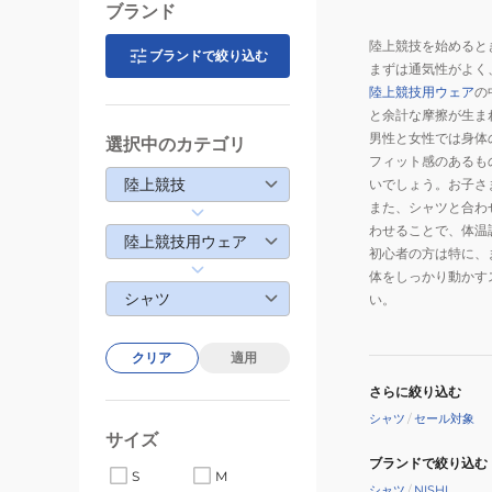
ブランド
陸上競技を始めると
ブランドで絞り込む
まずは通気性がよく
陸上競技用ウェア
の
と余計な摩擦が生ま
男性と女性では身体
選択中のカテゴリ
フィット感のあるも
陸上競技
いでしょう。お子さ
また、シャツと合わ
わせることで、体温
陸上競技用ウェア
初心者の方は特に、
体をしっかり動かす
シャツ
い。
クリア
適用
さらに絞り込む
シャツ
/
セール対象
サイズ
ブランドで絞り込む
S
M
シャツ
/
NISHI