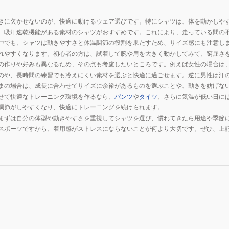
きに欠かせないのが、快適に動けるウェア選びです。特にシャツは、体を動かしや
、吸汗速乾機能がある素材のシャツがおすすめです。これにより、走っている間の
中でも、シャツは動きやすさと体温調節の役割を果たすため、サイズ感にも注意し
れやすくなります。初心者の方は、試着して腕や肩を大きく動かしてみて、窮屈さ
の作りや好みも異なるため、その点も考慮したいところです。例えば女性の場合は
のや、長時間の練習でも冷えにくい素材を選ぶと快適に過ごせます。逆に男性は汗
まの場合は、成長に合わせてサイズに余裕があるものを選ぶことや、動きを妨げな
せて快適なトレーニング環境を作るなら、
パンツ
や
タイツ
、さらに気温が低い日に
調節がしやすくなり、快適にトレーニングを続けられます。
まずは自分の体型や動きやすさを重視してシャツを選び、慣れてきたら用途や季節
スポーツですから、着用感がストレスにならないことが何より大切です。ぜひ、上