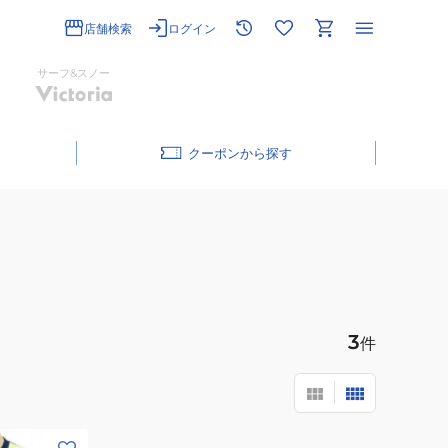
店舗検索
ログイン
サーフ&スノー
クーポン
3
件