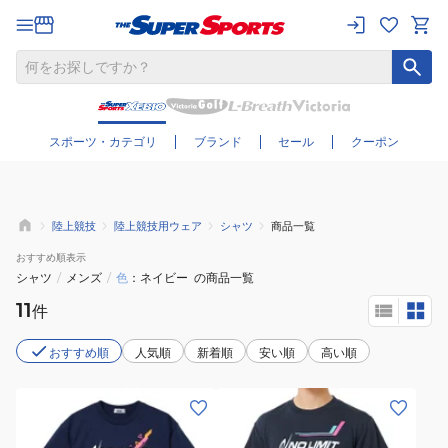
さらに絞り込む
スポーツ・カテゴリ
ブランド
セール
クーポン
陸上競技
陸上競技用ウェア
シャツ
商品一覧
おすすめ
順表示
シャツ
/
メンズ
/
色
ネイビー
の商品一覧
11
件
おすすめ順
人気順
新着順
安い順
高い順