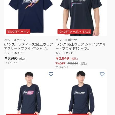
15%OFFクーポン
10%OFFクーポン
SALE
ニシ・スポーツ
ニシ・スポーツ
(メンズ、レディース)陸上ウェア
(メンズ)陸上ウェア シャツ アスリ
アスリートプライドTシャツ
ートプライドTシャツ
2811A656.400
2811A583.400
カラー
：
ネイビー
カラー
：
ネイビー
￥3,960
￥2,849
（税込）
（税込）
36
ポイント
7%OFF
￥3,080
（税込）
25
ポイント