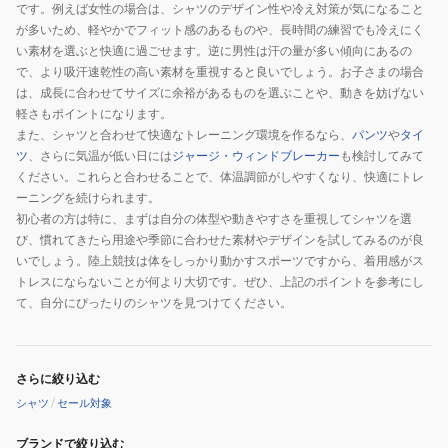
です。例えば女性の場合は、シャツのデザイン性や冷え対策が気になること
が多いため、軽やかでフィット感のあるものや、長時間の練習でも冷えにく
い素材を選ぶと快適に過ごせます。逆に男性は汗の量が多い傾向にあるの
で、より吸汗速乾性の高い素材を重視すると良いでしょう。お子さまの場合
は、成長に合わせてサイズに余裕があるものを選ぶことや、動きを妨げない
軽さもポイントになります。
また、シャツと合わせて快適なトレーニング環境を作るなら、
パンツ
や
タイ
ツ
、さらに気温が低い日には
ジャージ・ウィンドブレーカー
も検討してみて
ください。これらと合わせることで、体温調節がしやすくなり、快適にトレ
ーニングを続けられます。
初心者の方は特に、まずは自分の体型や動きやすさを重視してシャツを選
び、慣れてきたら用途や季節に合わせた素材やデザインを試してみるのが良
いでしょう。陸上競技は体をしっかり動かすスポーツですから、着用感がス
トレスにならないことが何より大切です。ぜひ、上記のポイントを参考にし
て、自分にぴったりのシャツを見つけてください。
さらに絞り込む
シャツ
/
セール対象
ブランドで絞り込む