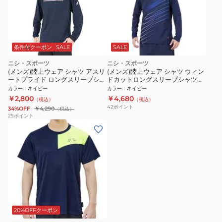
条件付クーポン
SALE
SALE
ニシ・スポーツ
ニシ・スポーツ
(メンズ)陸上ウェア シャツ アスリ
(メンズ)陸上ウェア シャツ ウィン
ートプライド ロングスリーブシャ
ドカットロングスリーブシャツ
ツ 2811A591.400
2811A452.400
カラー
：
ネイビー
カラー
：
ネイビー
￥2,800
￥4,680
（税込）
（税込）
42
ポイント
34%OFF
￥4,290
（税込）
25
ポイント
20%OFFクーポン