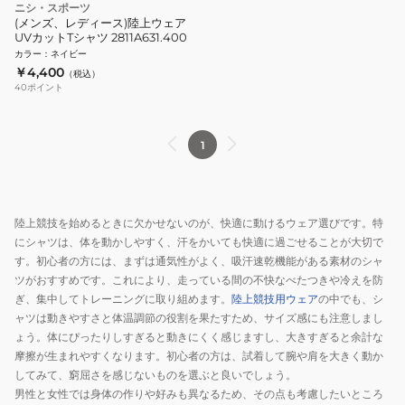
ニシ・スポーツ
(メンズ、レディース)陸上ウェア
UVカットTシャツ 2811A631.400
カラー
：
ネイビー
￥4,400
（税込）
40
ポイント
1
陸上競技を始めるときに欠かせないのが、快適に動けるウェア選びです。特
にシャツは、体を動かしやすく、汗をかいても快適に過ごせることが大切で
す。初心者の方には、まずは通気性がよく、吸汗速乾機能がある素材のシャ
ツがおすすめです。これにより、走っている間の不快なべたつきや冷えを防
ぎ、集中してトレーニングに取り組めます。
陸上競技用ウェア
の中でも、シ
ャツは動きやすさと体温調節の役割を果たすため、サイズ感にも注意しまし
ょう。体にぴったりしすぎると動きにくく感じますし、大きすぎると余計な
摩擦が生まれやすくなります。初心者の方は、試着して腕や肩を大きく動か
してみて、窮屈さを感じないものを選ぶと良いでしょう。
男性と女性では身体の作りや好みも異なるため、その点も考慮したいところ