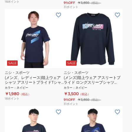
18
ポイント
9%OFF
￥3,850
（税込）
31
ポイント
SALE
SALE
ニシ・スポーツ
ニシ・スポーツ
(メンズ、レディース)陸上ウェア
(メンズ)陸上ウェア アスリートプ
シャツ アスリートプライドTシャ
ライド ロングスリーブシャツ
ツ 2811A374.400 速乾
2811A617.400
カラー
：
ネイビー
カラー
：
ネイビー
￥1,980
￥3,500
（税込）
（税込）
18
ポイント
9%OFF
￥3,850
（税込）
31
ポイント