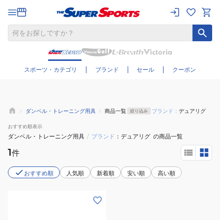
さらに絞り込む
スポーツ・カテゴリ
ブランド
セール
クーポン
ダンベル・トレーニング用具
商品一覧
ブランド：
デュアリグ
絞り込み
おすすめ
順表示
ダンベル・トレーニング用具
/
ブランド
デュアリグ
の商品一覧
1
件
おすすめ順
人気順
新着順
安い順
高い順