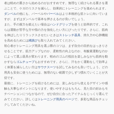
者は軽めの重さから始めるのがおすすめです。無理なく続けられる重さを選
ぶことで、ケガのリスクを減らし、効果的にトレーニングを進められます。
ダンベル
の他にも、バーベルや
バーベル
はより本格的な筋トレに向いていま
すが、まずはダンベルで基本を押さえるのが良いでしょう。
また、手の握力を鍛えたい場合は
ハンドグリップ
を使うと効率的です。これ
らは運動が苦手な方や指の力を強化したい方にぴったりです。さらに、筋肉
を伸ばしたりリラックスさせたいときは
ストレッチ器具
、持久力や心肺機能
を高めるためには
縄跳び
も取り入れてみてください。
初心者がトレーニング用具を選ぶ際のコツは、まず自分の目的をはっきりさ
せることです。筋力アップなのか、柔軟性の向上なのか、有酸素運動なのか
によって選ぶ器具が変わります。軽めのゴムの抵抗を楽しみながら筋肉を動
かすなら
ゴムチューブ
もおすすめです。さらに、汗をかく運動をして効率よ
く体重を減らしたい方は
サウナスーツ
を試してみるのも良いでしょう。どの
用具も安全に使うためには、無理のない範囲で少しずつ慣れていくことが大
切です。
最後に、トレーニングを続けるためには、楽しみながら使えるデザインや感
触も大事なポイントになります。使いやすさはもちろん、見た目の好みもモ
チベーションにつながるので、ぜひ自分に合ったアイテムをじっくり選んで
みてください。詳しくは
トレーニング用具のページ
で、多彩な商品をチェッ
クしてみてくださいね。