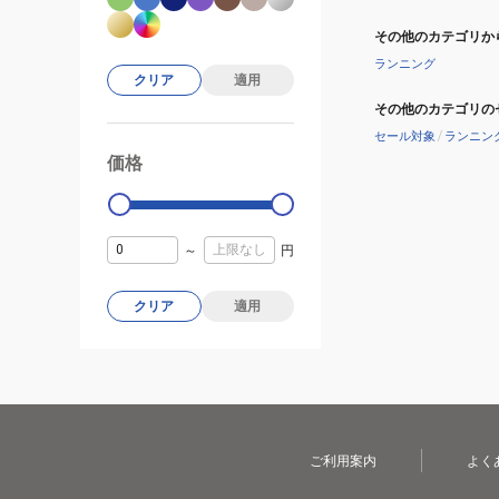
その他のカテゴリか
ランニング
クリア
適用
その他のカテゴリの
セール対象
/
ランニン
価格
99000
0
～
円
クリア
適用
ご利用案内
よく