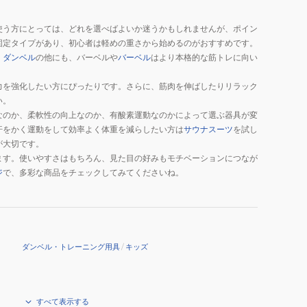
使う方にとっては、どれを選べばよいか迷うかもしれませんが、ポイン
固定タイプがあり、初心者は軽めの重さから始めるのがおすすめです。
。
ダンベル
の他にも、バーベルや
バーベル
はより本格的な筋トレに向い
力を強化したい方にぴったりです。さらに、筋肉を伸ばしたりリラック
い。
なのか、柔軟性の向上なのか、有酸素運動なのかによって選ぶ器具が変
汗をかく運動をして効率よく体重を減らしたい方は
サウナスーツ
を試し
が大切です。
ます。使いやすさはもちろん、見た目の好みもモチベーションにつなが
ジ
で、多彩な商品をチェックしてみてくださいね。
ダンベル・トレーニング用具
/
キッズ
すべて表示する