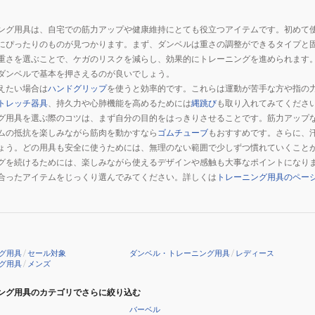
ング用具は、自宅での筋力アップや健康維持にとても役立つアイテムです。初めて
にぴったりのものが見つかります。まず、ダンベルは重さの調整ができるタイプと
重さを選ぶことで、ケガのリスクを減らし、効果的にトレーニングを進められます
ダンベルで基本を押さえるのが良いでしょう。
えたい場合は
ハンドグリップ
を使うと効率的です。これらは運動が苦手な方や指の
トレッチ器具
、持久力や心肺機能を高めるためには
縄跳び
も取り入れてみてくださ
グ用具を選ぶ際のコツは、まず自分の目的をはっきりさせることです。筋力アップ
ムの抵抗を楽しみながら筋肉を動かすなら
ゴムチューブ
もおすすめです。さらに、
ょう。どの用具も安全に使うためには、無理のない範囲で少しずつ慣れていくこと
グを続けるためには、楽しみながら使えるデザインや感触も大事なポイントになり
合ったアイテムをじっくり選んでみてください。詳しくは
トレーニング用具のペー
グ用具
/
セール対象
ダンベル・トレーニング用具
/
レディース
グ用具
/
メンズ
ング用具のカテゴリでさらに絞り込む
バーベル