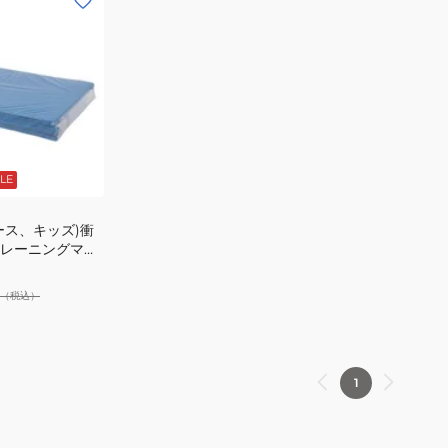
LE
ース、キッズ)衝
レーニングマッ
（税込）
1