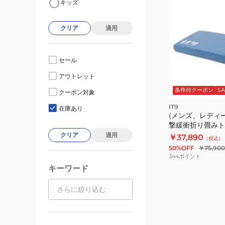
キッズ
クリア
適用
セール
アウトレット
条件付クーポン
SA
クーポン対象
IT9
在庫あり
(メンズ、レディ
撃緩衝折り畳みト
ト IT9
クリア
適用
￥37,890
（税込）
50%OFF
￥75,900
344
ポイント
キーワード