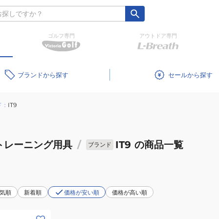
ゴルフ専門
アウトドア専門
ブランド
セール
ド：
IT9
トレーニング用具
/
IT9
の商品一覧
ブランド
気順
新着順
価格が安い順
価格が高い順