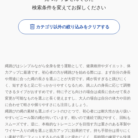
検索条件を変えてお探しください
カテゴリ以外の絞り込みをクリアする
縄跳びはシンプルながら全身を使う運動として、健康維持やダイエット、体
力アップに最適です。初心者の方が縄跳びを始める際には、まず自分の身長
や用途に合った縄の長さを選ぶことが大切です。縄が長すぎると跳びにく
く、短すぎると足に引っかかりやすくなるため、跳ぶ人の身長に応じて調整
できるタイプがおすすめです。特に子ども向けの場合は成長に合わせて長さ
変更が可能なものを選ぶと長く使えますし、大人の場合は自分の体力や目的
に合わせて軽さや握りやすさにも注目しましょう。
縄跳びの縄の素材も選ぶポイントのひとつで、初心者には耐久性があり扱い
やすいビニール製の縄が向いています。軽いので連続で跳びやすく、回転も
スムーズです。逆に、本格的なトレーニングを目指す方は重さのある革製や
ワイヤー入りの縄を選ぶと筋力アップに効果的です。持ち手部分は滑りにく
い素材で手にフィットするものを選ぶと疲れにくく、長時間の練習でも快適