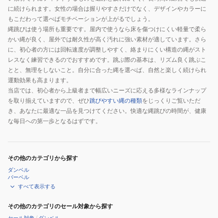
に続けられます。女性の場合は握りやすさだけでなく、デザインやカラーに
もこだわって選べばモチベーションが上がるでしょう。
縄跳びは使う場所も重要です。屋内で使うなら床を傷つけにくい軽量で柔ら
かい縄が良く、屋外では耐久性が高く汚れに強い素材が適しています。さら
に、初心者の方には回転速度が調整しやすく、絡まりにくい構造の縄がスト
レスなく練習できるのでおすすめです。跳ぶ際の基本は、リズム良く跳ぶこ
とと、無理をしないこと。自分に合った縄を選べば、自然と楽しく続けられ
運動効果も高まります。
当店では、初心者から上級者まで幅広いニーズに応える多様なラインナップ
を取り揃えていますので、ぜひ
跳びやすい縄の種類
をじっくりご覧いただ
き、あなたに最適な一品を見つけてください。快適な縄跳びの時間が、健康
な毎日への第一歩となるはずです。
その他のカテゴリから探す
ダンベル
バーベル
すべて表示する
その他のカテゴリのセール対象から探す