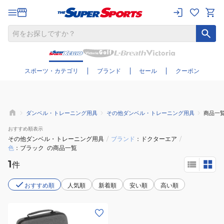
さらに絞り込む
スポーツ・カテゴリ
ブランド
セール
クーポン
ダンベル・トレーニング用具
その他ダンベル・トレーニング用具
商品一
おすすめ
順表示
その他ダンベル・トレーニング用具
/
ブランド
ドクターエア
/
色
ブラック
の商品一覧
1
件
おすすめ順
人気順
新着順
安い順
高い順