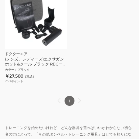
ドクターエア
(メンズ、レディース)エクサガン
ホット&クール ブラック REGー
03BK
カラー
：
ブラック
￥27,500
（税込）
250
ポイント
1
トレーニングを始めたいけれど、どんな器具を選べばいいかわからない初心
者の方にとって、「その他ダンベル・トレーニング用具」はとても頼りにな