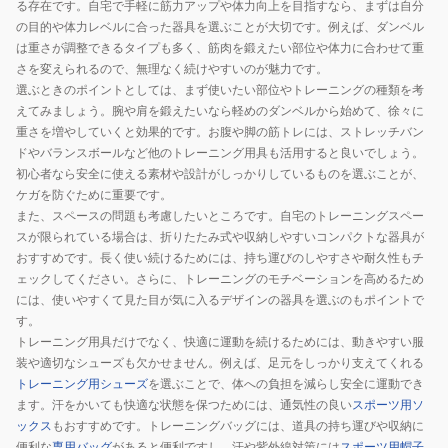
る存在です。自宅で手軽に筋力アップや体力向上を目指すなら、まずは自分
の目的や体力レベルに合った器具を選ぶことが大切です。例えば、ダンベル
は重さが調整できるタイプも多く、筋肉を鍛えたい部位や体力に合わせて重
さを変えられるので、無理なく続けやすいのが魅力です。
選ぶときのポイントとしては、まず使いたい部位やトレーニングの種類を考
えてみましょう。腕や肩を鍛えたいなら軽めのダンベルから始めて、徐々に
重さを増やしていくと効果的です。お腹や脚の筋トレには、ストレッチバン
ドやバランスボールなど他のトレーニング用具も活用すると良いでしょう。
初心者なら安全に使える素材や設計がしっかりしているものを選ぶことが、
ケガを防ぐために重要です。
また、スペースの問題も考慮したいところです。自宅のトレーニングスペー
スが限られている場合は、折りたたみ式や収納しやすいコンパクトな器具が
おすすめです。長く使い続けるためには、持ち運びのしやすさや耐久性もチ
ェックしてください。さらに、トレーニングのモチベーションを高めるため
には、使いやすくて見た目が気に入るデザインの器具を選ぶのもポイントで
す。
トレーニング用具だけでなく、快適に運動を続けるためには、動きやすい服
装や適切なシューズも欠かせません。例えば、足元をしっかり支えてくれる
トレーニング用シューズ
を選ぶことで、体への負担を減らし安全に運動でき
ます。汗をかいても快適な状態を保つためには、通気性の良い
スポーツ用ソ
ックス
もおすすめです。トレーニングバッグには、道具の持ち運びや収納に
便利な
専用バッグ
があると便利ですし、汗や紫外線対策には
スポーツ用帽子