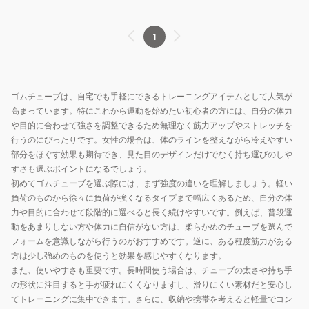
1
ゴムチューブは、自宅でも手軽にできるトレーニングアイテムとして人気が
高まっています。特にこれから運動を始めたい初心者の方には、自分の体力
や目的に合わせて強さを調整できるため無理なく筋力アップやストレッチを
行うのにぴったりです。女性の場合は、体のラインを整えながら冷えやすい
部分をほぐす効果も期待でき、見た目のデザインだけでなく持ち運びのしや
すさも選ぶポイントになるでしょう。
初めてゴムチューブを選ぶ際には、まず強度の違いを理解しましょう。軽い
負荷のものから徐々に負荷が強くなるタイプまで幅広くあるため、自分の体
力や目的に合わせて段階的に選べると長く続けやすいです。例えば、普段運
動をあまりしない方や体力に自信がない方は、柔らかめのチューブを選んで
フォームを意識しながら行うのがおすすめです。逆に、ある程度筋力がある
方は少し強めのものを使うと効果を感じやすくなります。
また、使いやすさも重要です。長時間使う場合は、チューブの太さや持ち手
の形状に注目すると手が疲れにくくなりますし、滑りにくい素材だと安心し
てトレーニングに集中できます。さらに、収納や携帯を考えると軽量でコン