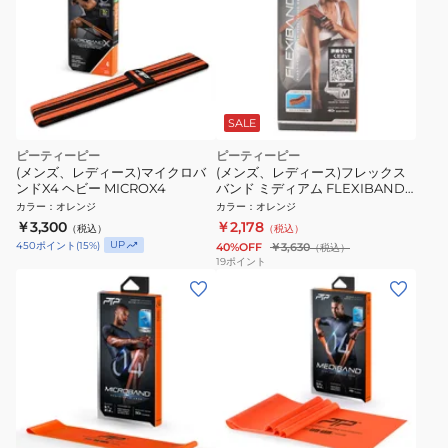
SALE
ピーティーピー
ピーティーピー
(メンズ、レディース)マイクロバ
(メンズ、レディース)フレックス
ンドX4 ヘビー MICROX4
バンド ミディアム FLEXIBAND
MEDIUM
カラー
：
オレンジ
カラー
：
オレンジ
￥3,300
￥2,178
（税込）
（税込）
UP
450
ポイント
(
15
%)
40%OFF
￥3,630
（税込）
19
ポイント