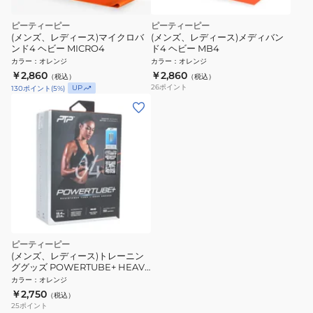
ピーティーピー
ピーティーピー
(メンズ、レディース)マイクロバ
(メンズ、レディース)メディバン
ンド4 ヘビー MICRO4
ド4 ヘビー MB4
カラー
：
オレンジ
カラー
：
オレンジ
￥2,860
￥2,860
（税込）
（税込）
26
ポイント
UP
130
ポイント
(
5
%)
ピーティーピー
(メンズ、レディース)トレーニン
ググッズ POWERTUBE+ HEAVY
PTP+4
カラー
：
オレンジ
￥2,750
（税込）
25
ポイント