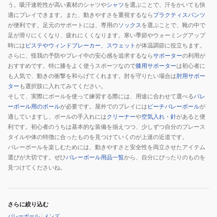
う。吸汗速乾性が高い素材のシャツや
シャツ
を選ぶことで、汗をかいても快
適にプレイできます。また、動きやすさを重視するなら
プラクティスパンツ
が便利です。足元のサポートには、専用の
ソックス
を選ぶことで、靴の中で
足が滑りにくくなり、疲れにくくなります。寒い季節やウォーミングアップ
時には
ピステやウィンドブレーカー、スウェット
が体温調節に役立ちます。
さらに、怪我の予防やプレイ中の安心感を追求するなら
サポーター
の利用が
おすすめです。特に膝をよく使うスポーツなので
膝用サポーター
は初心者に
も人気で、動きの衝撃を和らげてくれます。肘を守りたい場合は
肘用サポー
ター
も選択肢に入れてみてください。
そして、実際にボールを使って練習する際には、用途に合わせて選べる
バレ
ーボール用のボール
が必要です。屋外でのプレイには
ビーチバレーボール
が
適していますし、ボールの手入れには
クリーナー
や
空気入れ・針
があると便
利です。初心者のうちは基本的な装備を揃えつつ、少しずつ自分のプレース
タイルや体の特徴に合ったものを見つけていくのが上達の近道です。
バレーボールを楽しむためには、動きやすさと安全性を両立させたアイテム
選びが大切です。ぜひ
バレーボール用品一覧
から、自分にぴったりのものを
見つけてくださいね。
さらに絞り込む
バレーボール
/
メンズ