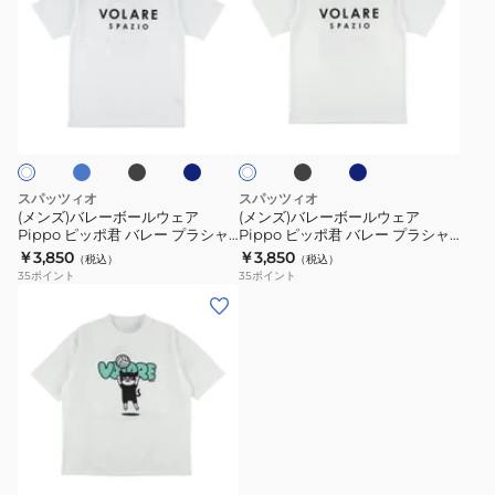
ズ)
ズ)
バ
バ
レ
レ
ー
ー
ロ
ブ
ネ
ブ
ネ
ホ
ボ
ボ
ラ
イ
ラ
イ
ワ
ッ
ビ
ッ
ビ
ー
ー
イ
ク
ー
ク
ー
ト
ル
ル
ウ
ウ
スパッツィオ
スパッツィオ
ェ
ェ
(メンズ)バレーボールウェア
(メンズ)バレーボールウェア
Pippo ピッポ君 バレー プラシャ
Pippo ピッポ君 バレー プラシャ
ア
ア
ツ1 VS0001
ツ2 VS0003
￥3,850
￥3,850
（税込）
（税込）
Pippo
Pippo
35
ポイント
35
ポイント
ピ
ピ
(メ
ッ
ッ
ン
ポ
ポ
ズ)
君
君
バ
バ
バ
レ
レ
レ
ー
ネ
ブ
ー
ー
ボ
ラ
プ
プ
ッ
ー