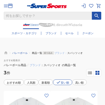
さらに絞り込む
スポーツ・カテゴリ
ブランド
セール
クーポン
バレーボール
商品一覧
ブランド：
スパッツィオ
絞り込み
おすすめ
順表示
バレーボール用品
/
ブランド
スパッツィオ
の商品一覧
3
件
おすすめ順
人気順
新着順
安い順
高い順
(メ
(メ
ン
ン