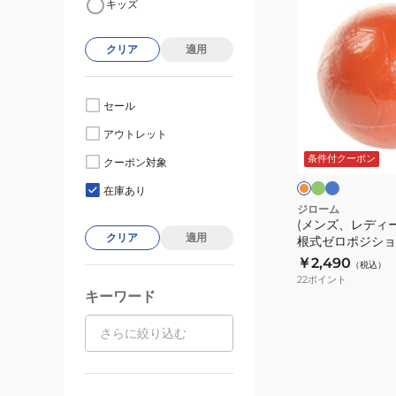
キッズ
ン
ズ、
クリア
適用
レ
デ
ィ
セール
ー
グ
サ
オ
アウトレット
リ
ッ
ス、
レ
ー
ク
ン
条件付クーポン
キ
クーポン対象
ン
ス
ジ
ッ
在庫あり
ズ)
ジローム
(メンズ、レディ
相
クリア
適用
根式ゼロポジショ
根
2S8203-SCAC-7
￥2,490
（税込）
式
22
ポイント
ゼ
キーワード
ロ
ポ
ジ
シ