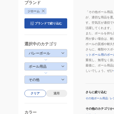
ョ
ブランド
ン
ジローム
「その他ボール用品
ボ
が、適切な用品を選
ー
す。空気圧が適切で
ブランドで絞り込む
ル
活躍してくれます。
2S8203-
また、ボールを持ち
SCAC-
用が多い場合は、耐
750ZK
選択中のカテゴリ
ボールの質感や耐久
さらに、種類やスポ
バレーボール
ットボール用のボー
重視し、無理なく扱
最後に、ボール用品
ボール用品
しいでしょう。ぜひ
その他
さらに絞り込む
クリア
適用
その他ボール用品
/
レ
その他のカテゴリか
カラー