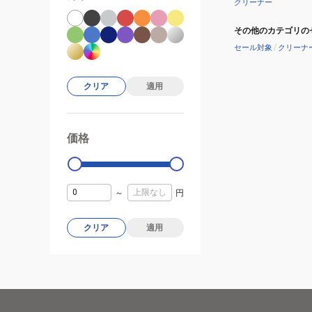
クリーナー
その他のカテゴリの
セール対象
/
クリーナ
クリア
適用
価格
99000
0
～
円
クリア
適用