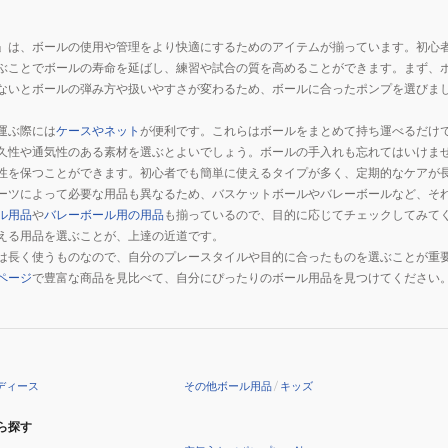
」は、ボールの使用や管理をより快適にするためのアイテムが揃っています。初心
ぶことでボールの寿命を延ばし、練習や試合の質を高めることができます。まず、
ないとボールの弾み方や扱いやすさが変わるため、ボールに合ったポンプを選びま
運ぶ際には
ケースやネット
が便利です。これらはボールをまとめて持ち運べるだけ
久性や通気性のある素材を選ぶとよいでしょう。ボールの手入れも忘れてはいけま
性を保つことができます。初心者でも簡単に使えるタイプが多く、定期的なケアが
ーツによって必要な用品も異なるため、バスケットボールやバレーボールなど、そ
ル用品
や
バレーボール用の用品
も揃っているので、目的に応じてチェックしてみて
える用品を選ぶことが、上達の近道です。
は長く使うものなので、自分のプレースタイルや目的に合ったものを選ぶことが重
ページ
で豊富な商品を見比べて、自分にぴったりのボール用品を見つけてください
ディース
その他ボール用品
/
キッズ
ら探す