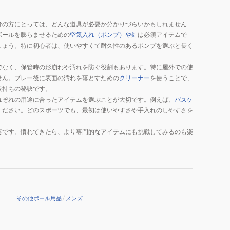
者の方にとっては、どんな道具が必要か分かりづらいかもしれません
ボールを膨らませるための
空気入れ（ポンプ）や針
は必須アイテムで
しょう。特に初心者は、使いやすくて耐久性のあるポンプを選ぶと長く
でなく、保管時の形崩れや汚れを防ぐ役割もあります。特に屋外での使
せん。プレー後に表面の汚れを落とすための
クリーナー
を使うことで、
長持ちの秘訣です。
れぞれの用途に合ったアイテムを選ぶことが大切です。例えば、
バスケ
ください。どのスポーツでも、最初は使いやすさや手入れのしやすさを
要です。慣れてきたら、より専門的なアイテムにも挑戦してみるのも楽
。
その他ボール用品
/
メンズ