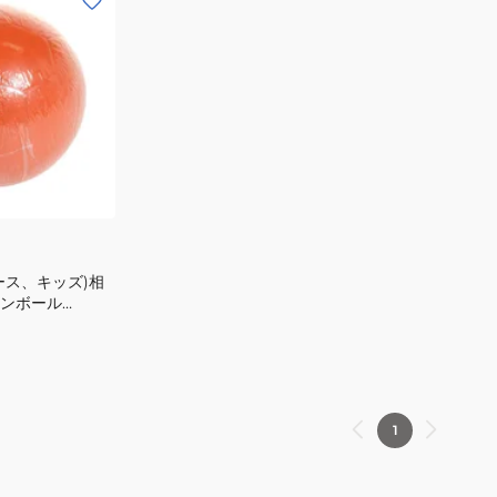
ース、キッズ)相
ンボール
50ZK
1