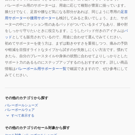
バレーボール用のサポーターは、用途に応じて種類が豊富に揃っています。
膝だけでなく、足首や腰など気になる部分があれば、同じように専用の
足首
用サポーター
や
腰用サポーター
も検討してみると良いでしょう。また、サポ
ーターの中にクッション性のあるパッドがついているタイプもあり、膝や肘
をしっかり守りたいときに役立ちます。こうしたパッド付きのアイテムは
パ
ッド
としても販売されているので、用途に合わせて選んでみてください。
初めてサポーターを使う方は、まずは動きやすさを重視しつつ、痛みの予防
や軽減を目指すライトなタイプから試すのが失敗しにくい方法です。慣れて
きたら、自分のプレースタイルや身体の状態に合わせてよりしっかりとした
サポート力のあるものにステップアップするのもおすすめです。詳しい商品
情報は
バレーボール用サポーター一覧
で確認できますので、ぜひ参考にして
みてください。
その他のカテゴリから探す
バレーボールシューズ
バレーボールウェア
すべて表示する
その他のカテゴリのセール対象から探す