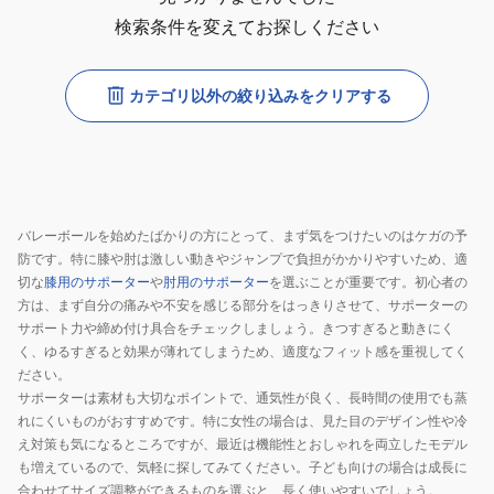
検索条件を変えてお探しください
カテゴリ以外の絞り込みをクリアする
バレーボールを始めたばかりの方にとって、まず気をつけたいのはケガの予
防です。特に膝や肘は激しい動きやジャンプで負担がかかりやすいため、適
切な
膝用のサポーター
や
肘用のサポーター
を選ぶことが重要です。初心者の
方は、まず自分の痛みや不安を感じる部分をはっきりさせて、サポーターの
サポート力や締め付け具合をチェックしましょう。きつすぎると動きにく
く、ゆるすぎると効果が薄れてしまうため、適度なフィット感を重視してく
ださい。
サポーターは素材も大切なポイントで、通気性が良く、長時間の使用でも蒸
れにくいものがおすすめです。特に女性の場合は、見た目のデザイン性や冷
え対策も気になるところですが、最近は機能性とおしゃれを両立したモデル
も増えているので、気軽に探してみてください。子ども向けの場合は成長に
合わせてサイズ調整ができるものを選ぶと、長く使いやすいでしょう。