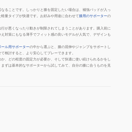
異なることです。しっかりと膝を固定したい場合は、補強パッドが入っ
た軽量タイプが快適です。お好みや用途に合わせて
膝用のサポーター
の
血行が悪くなったり動きが制限されてしまうことがあります。購入前に
冷え対策にもなる薄手でフィット感の良いモデルが人気で、デザインも
ボール用サポーター
の中から選ぶと、膝の屈伸やジャンプをサポートし
せて検討すると、より安心してプレーできます。
のか、どの程度の固定力が必要か、そして快適に使い続けられるかをし
、まずは基本的なサポーターから試してみて、自分の膝に合うものを見