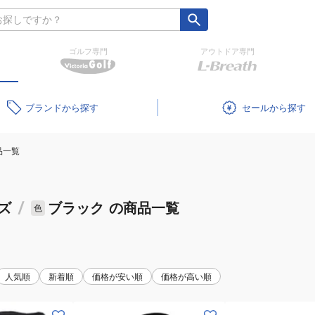
ゴルフ専門
アウトドア専門
ブランド
セール
品一覧
ズ
/
ブラック
の商品一覧
色
人気順
新着順
価格が安い順
価格が高い順