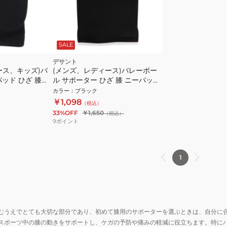
SALE
デサント
ース、キッズ)バ
(メンズ、レディース)バレーボー
ッド ひざ 膝サ
ル サポーター ひざ 膝 ニーパッド
 BLK
DVB-8601C BLK
カラー
：
ブラック
￥1,098
（税込）
33%OFF
￥1,650
（税込）
9
ポイント
1
むうえでとても大切な部分であり、初めて膝用のサポーターを選ぶときは、自分に
スポーツ中の膝の動きをサポートし、ケガの予防や痛みの軽減に役立ちます。特に