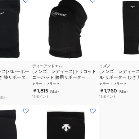
ディーアンドエム
ミズノ
ース)バレーボー
(メンズ、レディース)トリコット
(メンズ、レディー
ざ 膝サポーター
ニーパッド 膝用サポーター
ル サポーター ひざ
個入り
D809BLK D809 90 速乾
パッド無 ロング 1
カラー
：
ブラック
カラー
：
ブラック
V2MYA01009
￥1,815
￥1,760
（税込）
（税込）
16
ポイント
16
ポイント
税込）