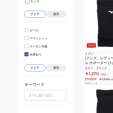
キッズ
クリア
適用
セール
アウトレット
SALE
クーポン対象
ミズノ
在庫あり
(メンズ、レディ
ル サポーター ひ
ソフトパッド有 1
クリア
適用
カラー
：
ブラック
V2MYA00009
￥1,270
（税込）
17%OFF
￥1,540
（
11
ポイント
キーワード