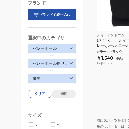
ブランド
ブランドで絞り込む
ディーアンドエム
選択中のカテゴリ
(メンズ、レディ
レーボール ニーパ
バレーボール
ポーター 1個 837
カラー
：
ブラック
￥1,540
（税込）
バレーボール用サポーター
14
ポイント
膝用
クリア
適用
サイズ
膝はスポーツを楽し
S
M
用のサポーターは、