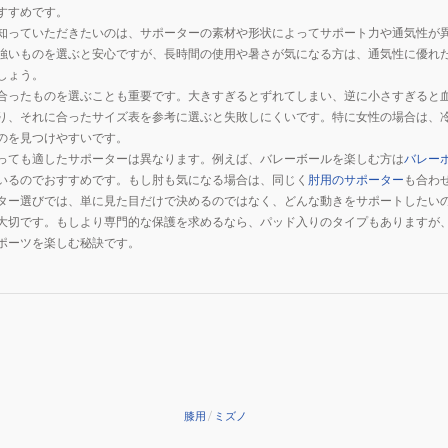
すすめです。
知っていただきたいのは、サポーターの素材や形状によってサポート力や通気性が
強いものを選ぶと安心ですが、長時間の使用や暑さが気になる方は、通気性に優れ
しょう。
合ったものを選ぶことも重要です。大きすぎるとずれてしまい、逆に小さすぎると
り、それに合ったサイズ表を参考に選ぶと失敗しにくいです。特に女性の場合は、
のを見つけやすいです。
っても適したサポーターは異なります。例えば、バレーボールを楽しむ方は
バレー
いるのでおすすめです。もし肘も気になる場合は、同じく
肘用のサポーター
も合わ
ター選びでは、単に見た目だけで決めるのではなく、どんな動きをサポートしたい
大切です。もしより専門的な保護を求めるなら、パッド入りのタイプもありますが
ポーツを楽しむ秘訣です。
膝用
/
ミズノ