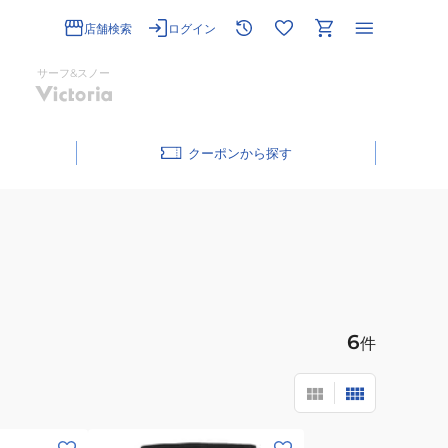
店舗検索
ログイン
サーフ&スノー
クーポン
6
件