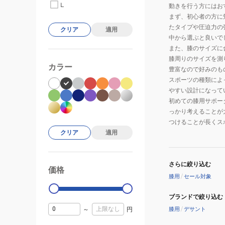
L
動きを行う方にはお
まず、初心者の方に
たタイプや圧迫力の
クリア
適用
中から選ぶと良いで
また、膝のサイズに
膝周りのサイズを測
カラー
豊富なので好みのも
スポーツの種類によ
やすい設計になって
初めての膝用サポー
っかり考えることが
つけることが長くス
クリア
適用
さらに絞り込む
価格
99000
0
膝用
/
セール対象
ブランドで絞り込む
～
円
膝用
/
デサント