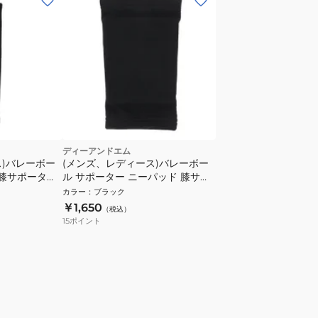
ディーアンドエム
ス)バレーボー
(メンズ、レディース)バレーボー
 膝サポーター
ル サポーター ニーパッド 膝サポ
個入り
ーター 厚さ12mm 薄型パッド 1個
カラー
：
ブラック
入 857 BLK
￥1,650
（税込）
15
ポイント