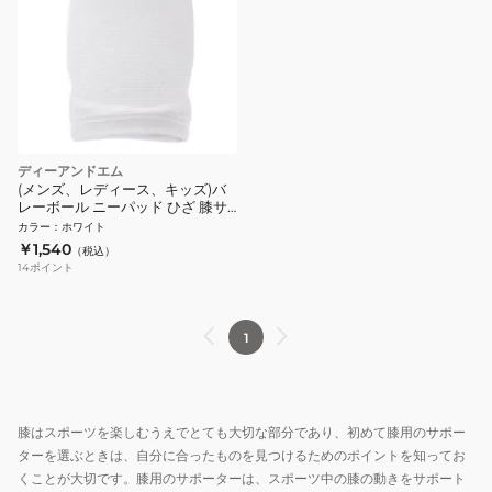
ディーアンドエム
(メンズ、レディース、キッズ)バ
レーボール ニーパッド ひざ 膝サ
ポーター 1個 837 WHT
カラー
：
ホワイト
￥1,540
（税込）
14
ポイント
1
膝はスポーツを楽しむうえでとても大切な部分であり、初めて膝用のサポー
ターを選ぶときは、自分に合ったものを見つけるためのポイントを知ってお
くことが大切です。膝用のサポーターは、スポーツ中の膝の動きをサポート