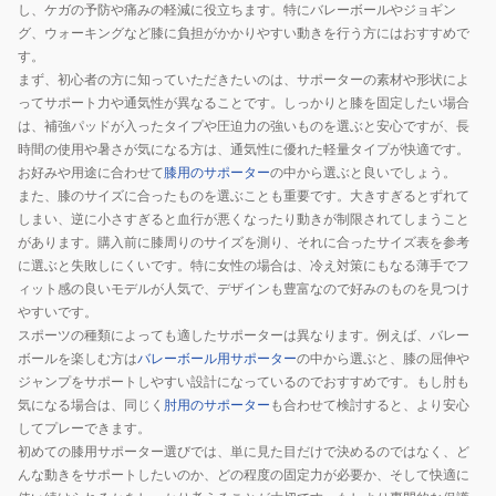
し、ケガの予防や痛みの軽減に役立ちます。特にバレーボールやジョギン
グ、ウォーキングなど膝に負担がかかりやすい動きを行う方にはおすすめで
す。
まず、初心者の方に知っていただきたいのは、サポーターの素材や形状によ
ってサポート力や通気性が異なることです。しっかりと膝を固定したい場合
は、補強パッドが入ったタイプや圧迫力の強いものを選ぶと安心ですが、長
時間の使用や暑さが気になる方は、通気性に優れた軽量タイプが快適です。
お好みや用途に合わせて
膝用のサポーター
の中から選ぶと良いでしょう。
また、膝のサイズに合ったものを選ぶことも重要です。大きすぎるとずれて
しまい、逆に小さすぎると血行が悪くなったり動きが制限されてしまうこと
があります。購入前に膝周りのサイズを測り、それに合ったサイズ表を参考
に選ぶと失敗しにくいです。特に女性の場合は、冷え対策にもなる薄手でフ
ィット感の良いモデルが人気で、デザインも豊富なので好みのものを見つけ
やすいです。
スポーツの種類によっても適したサポーターは異なります。例えば、バレー
ボールを楽しむ方は
バレーボール用サポーター
の中から選ぶと、膝の屈伸や
ジャンプをサポートしやすい設計になっているのでおすすめです。もし肘も
気になる場合は、同じく
肘用のサポーター
も合わせて検討すると、より安心
してプレーできます。
初めての膝用サポーター選びでは、単に見た目だけで決めるのではなく、ど
んな動きをサポートしたいのか、どの程度の固定力が必要か、そして快適に