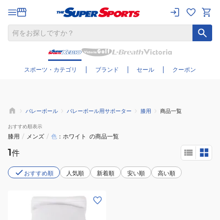
さらに絞り込む
スポーツ・カテゴリ
ブランド
セール
クーポン
バレーボール
バレーボール用サポーター
膝用
商品一覧
おすすめ
順表示
膝用
/
メンズ
/
色
ホワイト
の商品一覧
1
件
おすすめ順
人気順
新着順
安い順
高い順