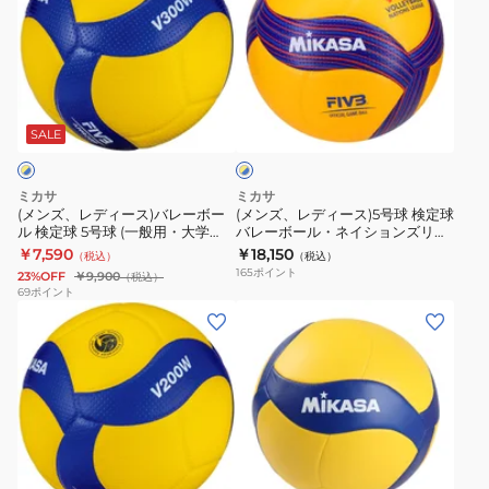
ズ、
ズ、
レ
レ
デ
デ
ィ
ィ
イ
ー
ー
エ
ス)
ス)5
SALE
ロ
ー
バ
号
×
レ
球
ブ
ミカサ
ミカサ
ー
検
ル
(メンズ、レディース)バレーボー
(メンズ、レディース)5号球 検定球
ー
ル 検定球 5号球 (一般用・大学
バレーボール・ネイションズリー
ボ
定
用・高校用) 国際公認球 V300W
グ 公式試合球モデル V200W-
￥7,590
￥18,150
（税込）
（税込）
ー
球
自主練 練習
VNL
165
ポイント
23%OFF
￥9,900
（税込）
ル
バ
69
ポイント
(メ
(メ
検
レ
ン
ン
定
ー
ズ、
ズ、
球
ボ
レ
レ
5
ー
デ
デ
号
ル・
ィ
ィ
球
ネ
イ
ー
ー
(一
イ
エ