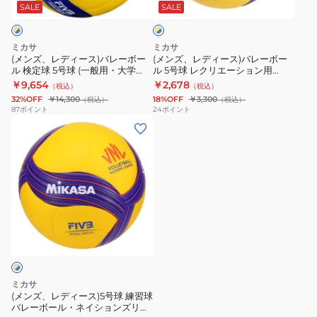
ス)
ス)
般
シ
SALE
SALE
ロ
ー
バ
バ
用・
ョ
×
レ
レ
大
ン
ブ
ミカサ
ミカサ
ー
ー
ル
学
ズ
(メンズ、レディース)バレーボー
(メンズ、レディース)バレーボー
ー
ル 検定球 5号球 (一般用・大学
ル 5号球 レクリエーション用
ボ
ボ
用・
リ
用・高校用) 国際公認球 V200W
V360W
￥9,654
￥2,678
（税込）
（税込）
ー
ー
高
ー
自主練 練習
32%OFF
￥14,300
18%OFF
￥3,300
（税込）
（税込）
ル
ル
校
グ
87
ポイント
24
ポイント
(メ
検
5
用)
公
ン
定
号
国
式
ズ、
球
球
際
試
レ
5
レ
公
合
デ
号
ク
認
球
ィ
球
リ
球
モ
ー
(一
エ
V300W
デ
ス)5
般
ー
自
ル
号
用・
シ
主
V200W-
球
大
ョ
練
VNL
ミカサ
練
学
ン
練
(メンズ、レディース)5号球 練習球
バレーボール・ネイションズリー
習
用・
用
習