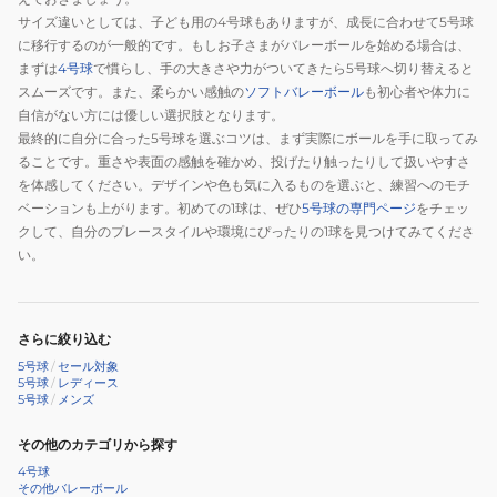
サイズ違いとしては、子ども用の4号球もありますが、成長に合わせて5号球
合
に移行するのが一般的です。もしお子さまがバレーボールを始める場合は、
球
まずは
4号球
で慣らし、手の大きさや力がついてきたら5号球へ切り替えると
デ
スムーズです。また、柔らかい感触の
ソフトバレーボール
も初心者や体力に
ザ
自信がない方には優しい選択肢となります。
イ
最終的に自分に合った5号球を選ぶコツは、まず実際にボールを手に取ってみ
ン
ることです。重さや表面の感触を確かめ、投げたり触ったりして扱いやすさ
レ
を体感してください。デザインや色も気に入るものを選ぶと、練習へのモチ
ベーションも上がります。初めての1球は、ぜひ
5号球の専門ページ
をチェッ
プ
クして、自分のプレースタイルや環境にぴったりの1球を見つけてみてくださ
リ
い。
カ
モ
デ
さらに絞り込む
ル
5号球
/
セール対象
V330W-
5号球
/
レディース
VNL
5号球
/
メンズ
その他のカテゴリから探す
4号球
その他バレーボール