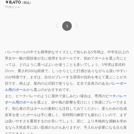
グ 公式試合球デザイン レプリカ
￥8,470
（税込）
球
高
V360W
モデル V330W-VNL
77
ポイント
バ
校
レ
用)
ー
国
1
ボ
際
ー
公
ル・
認
バレーボールの中でも標準的なサイズとして知られる5号球は、中学生以上の
ネ
球
男女や一般の競技者が主に使用するボールです。初めてボールを選ぶ方にと
イ
V200W
っては、どのように選べばよいか迷うことも多いでしょう。5号球は直径約
シ
自
21cm、重さ約260g前後で、しっかりとした打感がありながらも扱いやすい
ョ
主
のが特徴です。まずは、自分がプレーする環境や目的を考えて選ぶことが大
ン
練
切です。例えば、屋内の公式戦で使うなら、丈夫で反発力のある
バレーボー
ル用のボール
から選ぶのがおすすめです。
ズ
練
また、ビーチバレーのように屋外で楽しみたい場合は、専用の
ビーチバレー
リ
習
ボール用のボール
を選ぶと、砂や風の影響を受けにくく快適にプレーできま
ー
す。初心者の方はボールの素材にも注目してみてください。柔らかめの合成
グ
皮革を使ったボールは手に優しく、長時間の練習でも疲れにくいので、まず
公
は扱いやすさを重視するのが良いでしょう。逆に、より本格的な感触を求め
式
るなら天然皮革に近い質感のものもありますが、手入れが必要になる点も覚
試
えておきましょう。