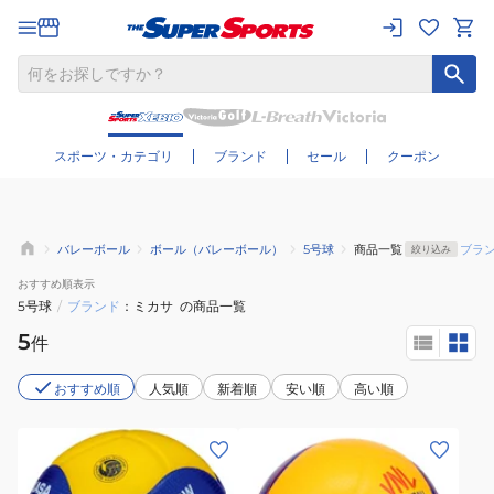
さらに絞り込む
スポーツ・カテゴリ
ブランド
セール
クーポン
バレーボール
ボール（バレーボール）
5号球
商品一覧
ブラ
絞り込み
おすすめ
順表示
5号球
/
ブランド
ミカサ
の商品一覧
5
件
おすすめ順
人気順
新着順
安い順
高い順
(メ
(メ
ン
ン