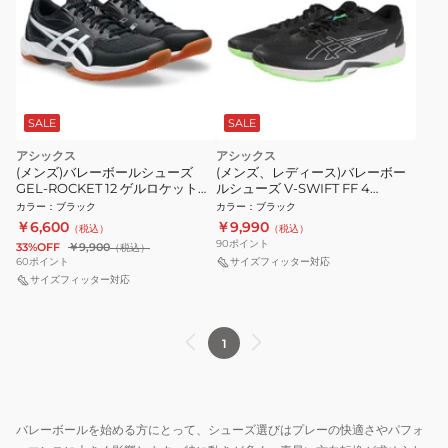
SALE
SALE
アシックス
アシックス
(メンズ)バレーボールシューズ
(メンズ、レディース)バレーボー
GEL-ROCKET 12 ゲルロケット
ルシューズ V-SWIFT FF 4
1073A080.001
1053A066.001
カラー
：
ブラック
カラー
：
ブラック
￥6,600
￥9,990
（税込）
（税込）
90
ポイント
33%OFF
￥9,900
（税込）
60
ポイント
サイズフィッター対応
サイズフィッター対応
1
バレーボールを始める方にとって、シューズ選びはプレーの快適さやパフォ