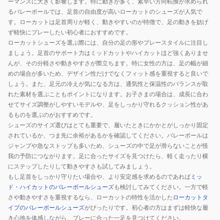
ーマンスに大きく影響します。特に動きが多く、素早い方向転換が求められ
るバレーボールでは、足首の自由度が高いローカットのシューズが人気で
す。ローカットは足首周りが軽く、動きやすいのが特徴で、足の動きを妨げ
ず軽快にプレーしたい初心者におすすめです。
ローカットシューズを選ぶ際には、自分の足の形やプレースタイルに注目し
ましょう。足首のサポート力はミッドカットやハイカットほど強くありませ
んが、その分軽さや動きやすさが際立ちます。特に女性の方は、足の幅が細
めの場合が多いため、デザイン性だけでなくフィット感を重視すると良いで
しょう。また、足元の冷えが気になる方は、通気性と保温性のバランスが取
れた素材を選ぶこともポイントになります。お子さまの場合は、成長に合わ
せてサイズ調整がしやすいモデルや、足をしっかり守れるクッション性があ
るものを選ぶのがおすすめです。
シューズのサイズ選びはとても重要で、履いたときにかかとがしっかり固定
されているか、つま先に余裕があるかを確認してください。バレーボールは
ジャンプや急なストップも多いため、シューズの中で足が滑らないことが怪
我の予防につながります。足に合ったサイズを見つけたら、軽く走ったり横
にステップしたりして動きやすさも試してみましょう。
もし足首をしっかり守りたい場合や、より安定感を求めるのであれば
ミッ
ド・ハイカットのバレーボールシューズ
も検討してみてください。一方で軽
さや動きやすさを重視するなら、ローカットの特性を活かした
ローカットタ
イプのバレーボールシューズ
がぴったりです。初心者の方はまずは軽快な履
き心地を体感しながら、プレーに合った一足を見つけてください。