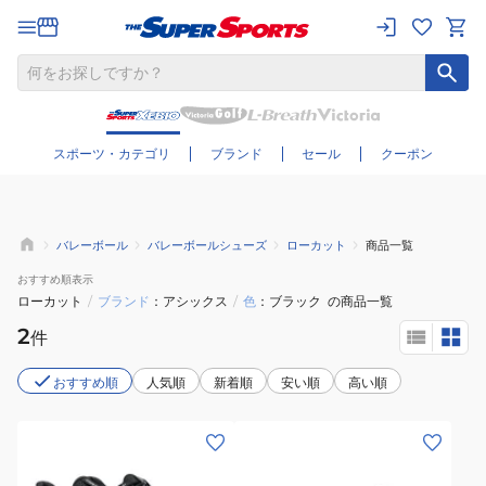
さらに絞り込む
スポーツ・カテゴリ
ブランド
セール
クーポン
バレーボール
バレーボールシューズ
ローカット
商品一覧
おすすめ
順表示
ローカット
/
ブランド
アシックス
/
色
ブラック
の商品一覧
2
件
おすすめ順
人気順
新着順
安い順
高い順