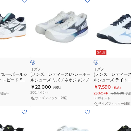
ン
ン
ズ、
ズ、
レ
レ
デ
デ
ィ
ィ
ー
ー
ホ
ホ
ス)
ス)
ワ
ワ
SALE
イ
イ
イ
バ
バ
ト
ト
レ
レ
×
×
ブ
ブ
ー
ー
ミズノ
ミズノ
ル
ラ
アバレーボールシ
(メンズ、レディース)バレーボー
(メンズ、レディー
ボ
ボ
ー
ッ
 スピード 5
ルシューズ ミズノネオジャンプ
ルシューズ ライト
ー
ー
ク
V1GA259951
エントリーモデル V1G
￥22,000
￥7,590
（税込）
（税込）
ル
ル
200
ポイント
23%OFF
￥9,900
（税込）
（税
シ
シ
69
ポイント
サイズフィッター対応
ュ
ュ
サイズフィッター対応
(メ
(メ
ー
ー
ン
ン
ズ
ズ
ズ、
ズ、
ミ
ラ
レ
レ