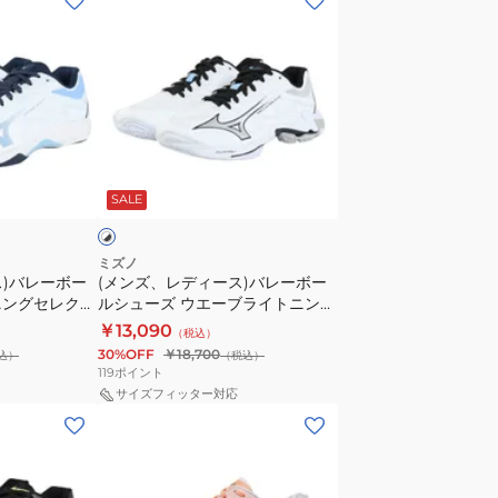
ン
ズ、
レ
デ
ィ
ー
ホ
ス)
ワ
SALE
バ
レ
ー
ミズノ
ス)バレーボー
(メンズ、レディース)バレーボー
ボ
ニングセレクト
ルシューズ ウエーブライトニング
ー
A267052
エリート WIDE V1GA260151
￥13,090
（税込）
ル
30%OFF
￥18,700
込）
（税込）
シ
119
ポイント
ュ
サイズフィッター対応
(メ
ー
ン
ズ
ズ、
ウ
レ