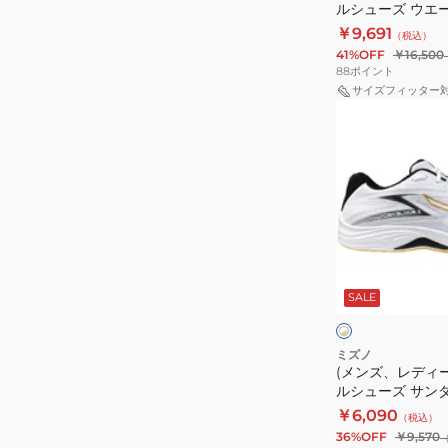
ッ
バ
ルシューズ ウエ
ー
エ
ク
ー
Z8 V1GA240051
￥9,691
（税込）
ル
リ
41%OFF
￥16,500
シ
ー
88
ポイント
ュ
ト
サイズフィッター
(メ
ー
V1GA260039
ン
ズ
ズ、
ウ
レ
エ
デ
ー
ィ
ブ
ー
ラ
ホ
ス)
イ
ワ
SALE
イ
バ
ト
ト
ト
レ
ニ
×
×
ゴ
ブ
ー
ン
ミズノ
ー
ラ
(メンズ、レディ
ボ
グ
ル
ッ
ルシューズ サンダ
ー
Z8
ド
ク
V1GA237010
￥6,090
（税込）
ル
V1GA240051
36%OFF
￥9,570
シ