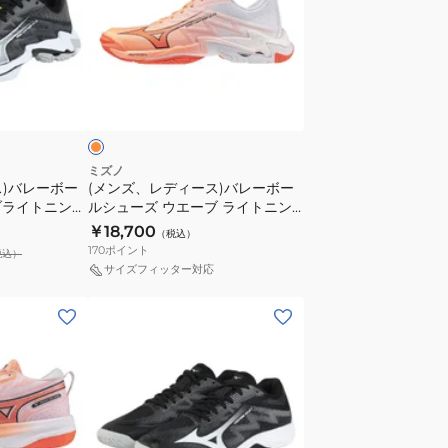
エ
デ
ー
ィ
ブ
ー
ラ
オ
ス)
イ
レ
バ
ト
レ
ニ
ー
ン
ミズノ
ス)バレーボー
(メンズ、レディース)バレーボー
ボ
グ
ブライトニング
ルシューズ ウエーブ ライトニン
ー
エ
52
グエリート V1GA260080
￥18,700
（税込）
ル
リ
170
ポイント
税込）
シ
ー
サイズフィッター対応
ュ
ト
(メ
ー
WIDE
ン
ズ
V1GA260151
ズ、
ウ
レ
エ
デ
ー
ィ
ブ