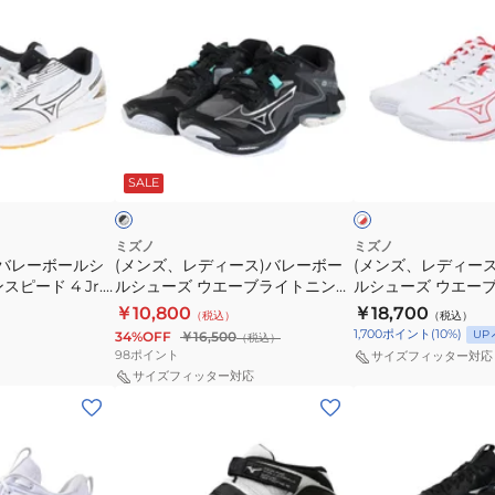
ン
ン
ズ
ズ
MOMENTUM
ズ、
ズ、
サ
ウ
ELITE
レ
レ
イ
エ
V1GA251280
デ
デ
ク
ー
ィ
ィ
ロ
ブ
ー
ー
ン
ラ
ブ
ホ
ス)
ス)
ス
イ
ラ
ワ
SALE
ッ
イ
ッ
バ
バ
ピ
ト
ト
ク
レ
レ
ー
ニ
×
×
レ
ホ
ー
ー
ド
ン
ミズノ
ミズノ
ッ
ワ
アバレーボールシ
(メンズ、レディース)バレーボー
(メンズ、レディー
ボ
ボ
5
グ
ド
イ
ピード 4 Jr.
ルシューズ ウエーブライトニング
ルシューズ ウエー
ー
ー
V1GA2580
エ
ト
Z8 WIDE WAVE LIGHTNING
エリート V1GA260
￥10,800
￥18,700
（税込）
（税込）
ル
ル
リ
V1GA240158
1,700
ポイント
(
10
%)
UP
34%OFF
￥16,500
（税込）
シ
シ
ー
98
ポイント
サイズフィッター対応
ュ
ュ
ト
サイズフィッター対応
(レ
(メ
ー
ー
V1GA260055
デ
ン
ズ
ズ
ィ
ズ、
ウ
ウ
ー
レ
エ
エ