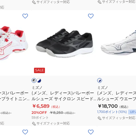
V1GA240157
サイズフィッター対応
サイズフィッター対応
ュ
ュ
対応
(メ
(メ
ー
ー
ン
ン
ズ
ズ
ズ、
ズ、
ウ
ウ
レ
レ
エ
エ
デ
デ
ー
ー
ィ
ィ
ブ
ブ
ー
ー
ル
モ
ホ
ブ
ホ
ワ
ス)
ス)
ミ
ー
ラ
ワ
イ
SALE
ッ
イ
イ
バ
バ
ナ
メ
ト
ト
ト
レ
レ
ス
ン
×
×
ネ
ブ
ー
ー
エ
タ
ミズノ
ミズノ
イ
ル
ース)バレーボー
(メンズ、レディース)バレーボー
(メンズ、レディー
ボ
ボ
リ
ム
ビ
ー
ーブライトニング
ルシューズ サイクロン スピード 5
ルシューズ ウエー
ー
ー
ー
エ
ー
TNING
V1GA2580
エリート V1GA2600
￥6,589
￥18,700
（税込）
（税込）
ル
ル
ト
リ
1,700
ポイント
(
10
%)
UP
20%OFF
￥8,250
（税込）
（税込）
シ
シ
WIDE
ー
59
ポイント
サイズフィッター対応
ュ
ュ
V1GA262183
ト
対応
サイズフィッター対応
(メ
(メ
ー
ー
WAVE