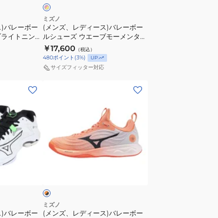
レ
レ
ー
ク
ミズノ
ス)バレーボー
(メンズ、レディース)バレーボー
ボ
ト
ブライトニング
ルシューズ ウエーブモーメンタム
ー
エ
042
エリート WAVE MOMENTUM
￥17,600
（税込）
ル
ン
ELITE V1GA251242
480
ポイント
(
3
%)
UP
シ
ト
サイズフィッター対応
ュ
リ
(メ
ー
ー
ン
ズ
モ
ズ、
ウ
デ
レ
エ
ル
デ
ー
V1GA267053
ィ
ブ
ー
モ
オ
ス)
ー
レ
バ
メ
レ
ン
ー
タ
ミズノ
ス)バレーボー
(メンズ、レディース)バレーボー
ボ
ム