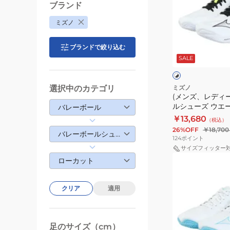
ク
ブランド
デ
ロ
ミズノ
ィ
ン
ー
ス
ホ
ブランドで絞り込む
ス)
ピ
ワ
SALE
イ
バ
ー
ト
ト
レ
ド
×
×
ブ
シ
ー
5
選択中のカテゴリ
ミズノ
ラ
ル
(メンズ、レディ
ボ
V1GD2510
ッ
バ
ルシューズ ウエ
バレーボール
ー
ク
ー
エリート V1GA26
￥13,680
（税込）
ル
26%OFF
￥18,700
バレーボールシューズ
シ
124
ポイント
ュ
サイズフィッター
(メ
ー
ローカット
ン
ズ
ズ、
ウ
クリア
適用
レ
エ
デ
ー
ィ
ブ
足のサイズ（cm）