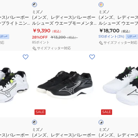
×
×
レ
レ
ン
ン
イ
イ
エ
エ
ー
ー
タ
プ
ミズノ
ミズノ
ロ
ロ
ース)バレーボー
(メンズ、レディース)バレーボー
(メンズ、レディー
ボ
ボ
ム
V1GA259980
ー
ー
ーブライトニング
ルシューズ ウエーブモーメンタム
ルシューズ ウエー
ー
ー
プ
0039
プロ WAVE MOMENTUM
エリート V1GA260
￥9,390
￥18,700
（税込）
（税込）
ル
ル
ロ
V1GA254054
510
ポイント
(
3
%)
UP
UP
28%OFF
￥13,200
（税込）
シ
シ
WAVE
85
ポイント
対応
サイズフィッター対応
ュ
ュ
MOMENTUM
サイズフィッター対応
(メ
(メ
ー
ー
V1GA254051
ン
ン
ズ
ズ
ズ、
ズ、
ウ
ウ
レ
レ
エ
エ
デ
デ
ー
ー
ィ
ィ
ブ
ブ
ー
ー
モ
ラ
ブ
ホ
ス)
ス)
ー
イ
ラ
ワ
SALE
SALE
ッ
イ
ン
バ
バ
メ
ト
ト
ジ
レ
レ
ン
ニ
×
×
ブ
ブ
ー
ー
タ
ン
ミズノ
ミズノ
ラ
ラ
ース)バレーボー
(メンズ、レディース)バレーボー
(メンズ、レディー
ボ
ボ
ム
グ