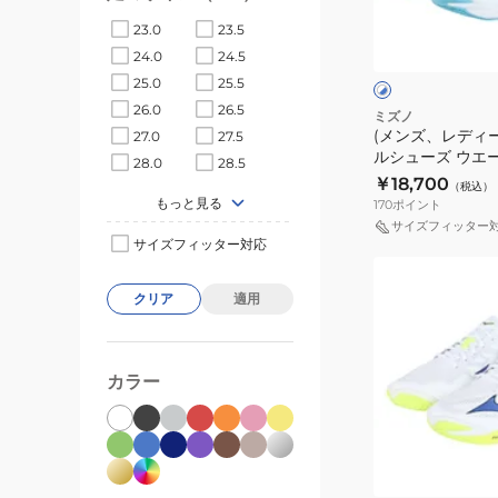
ー
ラ
ホ
23.0
23.5
ス)
イ
ワ
イ
24.0
24.5
バ
ト
ト
ト
25.0
25.5
レ
ニ
×
×
26.0
26.5
ブ
ブ
ー
ン
ミズノ
ル
ラ
(メンズ、レディ
27.0
27.5
ボ
グ
ー
ッ
ルシューズ ウエ
28.0
28.5
ー
エ
ク
エリート V1GA26
￥18,700
（税込）
ル
リ
もっと見る
170
ポイント
シ
ー
サイズフィッター
ュ
サイズフィッター対応
ト
(メ
ー
V1GA260051
ン
ズ
クリア
適用
ズ、
ウ
レ
エ
デ
ー
カラー
ィ
ブ
ー
ラ
ホ
ス)
イ
ワ
イ
バ
ト