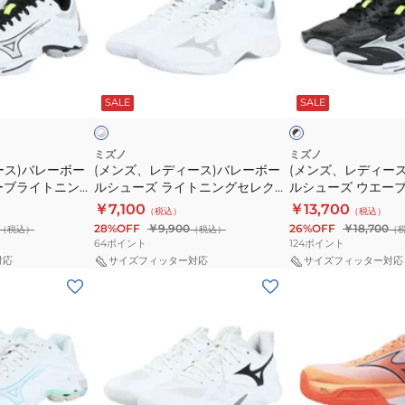
ズ
イ
デ
デ
ノ
ト
ィ
ィ
ネ
ニ
ー
ー
オ
ン
ホ
ブ
ス)
ス)
ジ
グ
ワ
ラ
ン
SALE
SALE
イ
ッ
バ
バ
ャ
セ
ジ
ク
レ
レ
ン
レ
×
ホ
ー
ー
プ
ク
ミズノ
ミズノ
ワ
ース)バレーボー
(メンズ、レディース)バレーボー
(メンズ、レディー
ボ
ボ
V1GA259951
ト
イ
ーブライトニング
ルシューズ ライトニングセレクト
ルシューズ ウエー
ー
ー
エ
ト
0051
エントリーモデル V1GA267051
エリート V1GA2600
￥7,100
￥13,700
（税込）
（税込）
ル
ル
ン
28%OFF
￥9,900
26%OFF
￥18,700
（税込）
（税込）
（
シ
シ
ト
64
ポイント
124
ポイント
ュ
ュ
リ
対応
サイズフィッター対応
サイズフィッター対応
(メ
(メ
ー
ー
ー
ン
ン
ズ
ズ
モ
ズ、
ズ、
ラ
ウ
デ
レ
レ
イ
エ
ル
デ
デ
ト
ー
V1GA267052
ィ
ィ
ニ
ブ