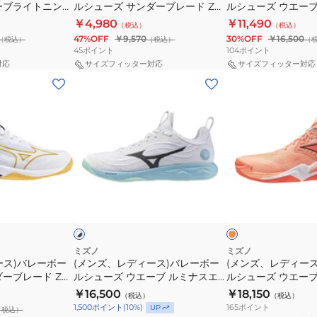
ッ
ッ
ーブライトニング
ルシューズ サンダーブレード Z
ルシューズ ウエー
ー
ー
プ
エ
ク
ク
V1GA237052
Z8 WIDE V1GA240
￥4,980
￥11,490
（税込）
（税込）
ル
ル
ロ
リ
47%OFF
￥9,570
30%OFF
￥16,500
（税込）
（税込）
（
シ
シ
WAVE
ー
45
ポイント
104
ポイント
ュ
ュ
MOMENTUM
ト
対応
サイズフィッター対応
サイズフィッター対応
(メ
(メ
ー
ー
V1GA254054
V1GA260042
ン
ン
ズ
ズ
ズ、
ズ、
サ
ウ
レ
レ
ン
エ
デ
デ
ダ
ー
ィ
ィ
ー
ブ
ー
ー
ブ
ラ
オ
ホ
ス)
ス)
レ
イ
レ
ワ
ン
イ
イ
バ
バ
ー
ト
ジ
ト
レ
レ
ド
ニ
×
ネ
ー
ー
Z
ン
ミズノ
ミズノ
イ
ース)バレーボー
(メンズ、レディース)バレーボー
(メンズ、レディー
ボ
ボ
V1GA237052
グ
ビ
ーブレード Z
ルシューズ ウエーブ ルミナスエ
ルシューズ ウエー
ー
ー
Z8
ー
リート WIDE V1GA262183
エリート WAVE M
￥16,500
￥18,150
（税込）
（税込）
ル
ル
WIDE
ELITE V1GA251280
165
ポイント
1,500
ポイント
(
10
%)
UP
（税込）
シ
シ