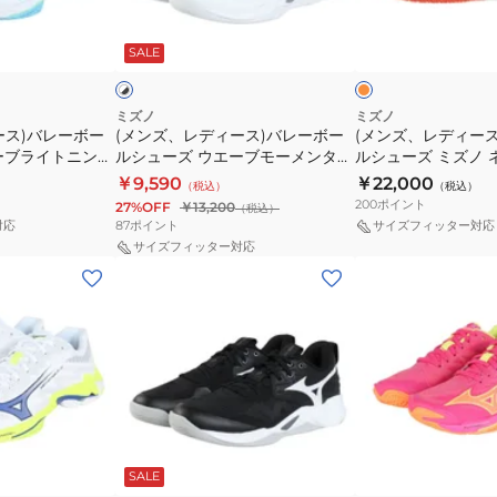
ー
ー
ン
ラ
オ
ホ
ス)
ス)
グ
イ
レ
ワ
ン
SALE
イ
ッ
バ
バ
セ
ト
ジ
ク
レ
レ
レ
ニ
×
ホ
ー
ー
ク
ン
ミズノ
ミズノ
ワ
ース)バレーボー
(メンズ、レディース)バレーボー
(メンズ、レディー
ボ
ボ
ト
グ
イ
ーブライトニング
ルシューズ ウエーブモーメンタム
ルシューズ ミズノ 
ー
ー
エ
エ
ト
0056
プロ WAVE MOMENTUM
V1GA259980
￥9,590
￥22,000
（税込）
（税込）
ル
ル
ン
リ
V1GA254051
200
ポイント
27%OFF
￥13,200
（税込）
シ
シ
ト
ー
87
ポイント
対応
サイズフィッター対応
ュ
ュ
リ
ト
サイズフィッター対応
(メ
(メ
ー
ー
ー
V1GA260052
ン
ン
ズ
ズ
モ
ズ、
ズ、
ウ
ミ
デ
レ
レ
エ
ズ
ル
デ
デ
ー
ノ
V1GA267051
ィ
ィ
ブ
ネ
ー
ー
モ
オ
ブ
ピ
ス)
ス)
ー
ジ
ラ
ン
SALE
ッ
ク
ク
バ
バ
メ
ャ