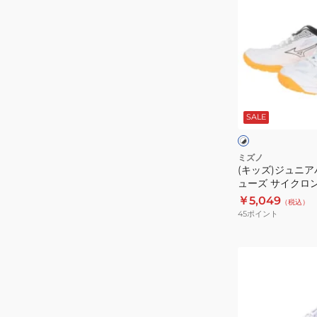
ッ
ズ
ズ)
ウ
ジ
エ
ュ
ー
ニ
ブ
ア
ラ
ホ
バ
イ
ワ
SALE
イ
レ
ト
ト
ク
ー
ニ
×
×
ブ
シ
ボ
ン
ミズノ
ラ
ル
(キッズ)ジュニ
ー
グ
ッ
バ
ューズ サイクロンス
ル
Z8
ク
ー
V1GD231054
￥5,049
（税込）
シ
WAVE
45
ポイント
ュ
LIGHTNING
ー
V1GA240060
(メ
ズ
ン
サ
ズ、
イ
レ
ク