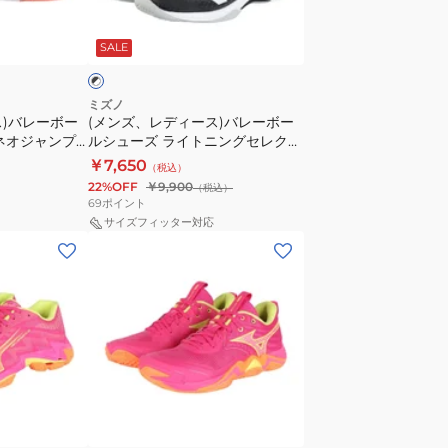
ー
ラ
ブ
ス)
イ
ラ
SALE
バ
ト
レ
ニ
ー
ン
ミズノ
ス)バレーボー
(メンズ、レディース)バレーボー
ボ
グ
ネオジャンプ
ルシューズ ライトニングセレクト
ー
エ
エントリーモデル V1GA267053
￥7,650
（税込）
ル
リ
22%OFF
￥9,900
（税込）
シ
ー
69
ポイント
ュ
ト
サイズフィッター対応
(メ
ー
V1GA260080
ン
ズ
ズ、
ラ
レ
イ
デ
ト
ィ
ニ
ー
ン
ピ
ス)
グ
ン
バ
セ