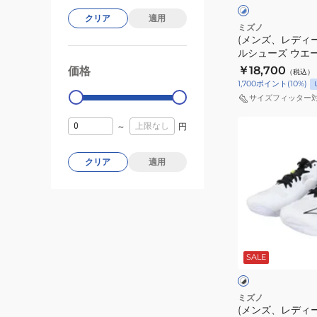
ト
ク
レ
ニ
×
×
クリア
適用
ブ
ホ
ー
ン
ミズノ
ル
ワ
(メンズ、レディ
ボ
グ
ー
イ
ルシューズ ウエ
ー
エ
ト
エリート V1GA26
￥18,700
価格
99000
0
（税込）
ル
リ
1,700
ポイント
(
10
%)
シ
ー
サイズフィッター
ュ
ト
(メ
ー
～
円
V1GA260056
ン
ズ
ズ、
ウ
クリア
適用
レ
エ
デ
ー
ィ
ブ
ー
ラ
ホ
ス)
イ
ワ
SALE
イ
バ
ト
ト
ク
レ
ニ
×
×
ブ
シ
ー
ン
ミズノ
ラ
ル
(メンズ、レディ
ボ
グ