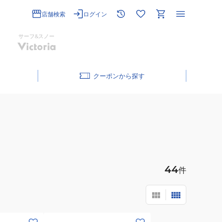
店舗検索
ログイン
サーフ&スノー
クーポン
44
件
(メ