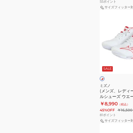
55
ポイント
ュ
サイズフィッター
(メ
ー
ン
ズ
ズ、
サ
レ
ン
デ
ダ
ィ
ー
ー
ブ
ホ
ス)
レ
ワ
SALE
イ
バ
ー
ト
ク
レ
ド
×
×
×
ネ
レ
グ
ー
Z
ミズノ
イ
ッ
レ
(メンズ、レディ
ボ
V1GA237010
ビ
ド
ー
ルシューズ ウエ
ー
ー
Z8 WAVE LIGH
￥8,990
（税込）
ル
V1GA240060
45%OFF
￥16,500
シ
81
ポイント
ュ
サイズフィッター
(キ
ー