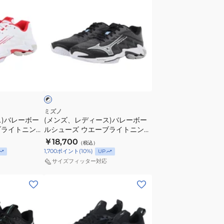
ン
ズ
MOMENTUM
ズ、
ウ
ELITE
レ
エ
V1GA251255
デ
ー
ィ
ブ
ー
モ
ブ
ス)
ー
ラ
バ
メ
レ
ン
ー
タ
ミズノ
ス)バレーボー
(メンズ、レディース)バレーボー
ボ
ム
ブライトニング
ルシューズ ウエーブライトニング
ー
エ
054
エリート WIDE V1GA260152
￥18,700
（税込）
ル
リ
1,700
ポイント
(
10
%)
UP
シ
ー
サイズフィッター対応
ュ
ト
(メ
ー
WAVE
ン
ズ
MOMENTUM
ズ、
ウ
ELITE
レ
エ
V1GA251239