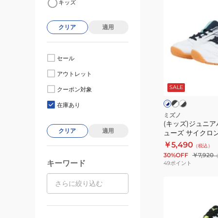
キッズ
ッ
ズ)
クリア
適用
ジ
ュ
ニ
セール
ア
ブ
ホ
ホ
アウトレット
ラ
ワ
バ
ワ
ッ
イ
SALE
イ
レ
クーポン対象
ク
ト
ト
ト
ー
×
×
×
×
在庫あり
ホ
ブ
ネ
ブ
ボ
ミズノ
ワ
ラ
イ
ル
(キッズ)ジュニ
ー
イ
ッ
ビ
ー
クリア
適用
ューズ サイクロン
ト
ク
ル
ー
V1GD2510
￥5,490
（税込）
シ
30%OFF
￥7,920
ュ
キーワード
49
ポイント
ー
(メ
ズ
ン
サ
ズ、
イ
レ