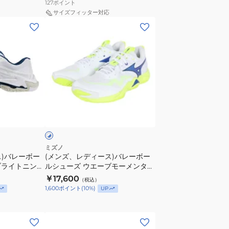
WIDE
127
ポイント
ュ
V1GA262180
サイズフィッター対応
(メ
ー
ン
ズ
ズ、
ウ
レ
エ
デ
ー
ィ
ブ
ー
モ
ホ
ス)
ー
ワ
バ
メ
レ
ン
ー
タ
ミズノ
ス)バレーボー
(メンズ、レディース)バレーボー
ボ
ム
ブライトニング
ルシューズ ウエーブモーメンタム
ー
エ
55
エリート WAVE MOMENTUM
￥17,600
（税込）
ル
リ
ELITE V1GA251239
1,600
ポイント
(
10
%)
UP
シ
ー
ュ
ト
(メ
ー
WAVE