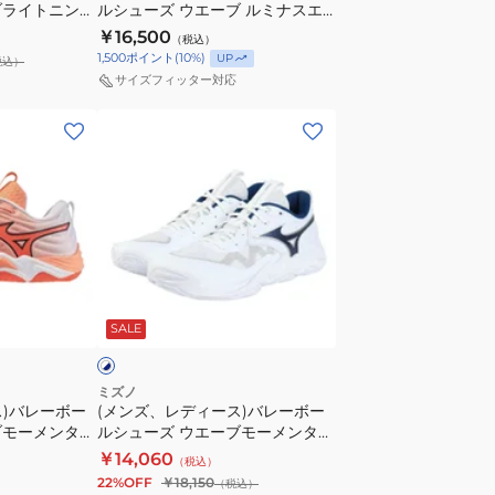
ブライトニング
ルシューズ ウエーブ ルミナスエ
ー
エ
157
リート WIDE V1GA262180
￥16,500
（税込）
ル
リ
1,500
ポイント
(
10
%)
UP
税込）
シ
ー
サイズフィッター対応
ュ
ト
(メ
ー
WAVE
ン
ズ
MOMENTUM
ズ、
ウ
ELITE
レ
エ
V1GA251242
デ
ー
ィ
ブ
ー
ル
ホ
ス)
ミ
ワ
SALE
バ
ナ
レ
ス
ー
エ
ミズノ
ス)バレーボー
(メンズ、レディース)バレーボー
ボ
リ
ブモーメンタム
ルシューズ ウエーブモーメンタム
ー
ー
OMENTUM
エリート WAVE MOMENTUM
￥14,060
（税込）
ル
ト
ELITE V1GA251255
22%OFF
￥18,150
（税込）
シ