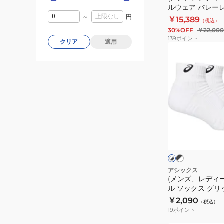
イ
ク
ルウェア バレー
子
ト
ー
ーム 高橋 藍 2051
～
円
￥15,389
（税込）
日
ル
30%OFF
￥22,000
本
ウ
139
ポイント
クリア
適用
代
ェ
(メ
表
ア
ン
2025
バ
ズ、
石
レ
レ
川
ー
デ
祐
レ
ィ
希
プ
ー
ブ
ホ
2053A286.601
リ
ラ
ス)
ワ
ッ
イ
カ
バ
ク
ト
ト
ユ
レ
×
×
ホ
ニ
ブ
ー
アシックス
ワ
ラ
(メンズ、レディ
フ
ボ
イ
ッ
ル ソックス グ
ォ
ト
ー
ク
ックス12 3053A1
￥2,090
（税込）
ー
ル
19
ポイント
ム
ソ