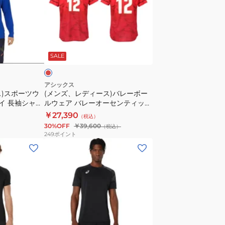
ス
デ
リ
ィ
ー
ー
レ
ブ
ス)
ッ
SALE
シ
バ
ャ
レ
ツ
ー
アシックス
ス)スポーツウ
(メンズ、レディース)バレーボー
2033C042.400
ボ
ライ 長袖シャツ
ルウェア バレーオーセンティック
ー
ユニフォーム 高橋 藍
￥27,390
（税込）
ル
2051A397.603
30%OFF
￥39,600
（税込）
ウ
249
ポイント
ェ
(メ
ア
ン
バ
ズ)
レ
バ
ー
レ
オ
ー
ー
ボ
ブ