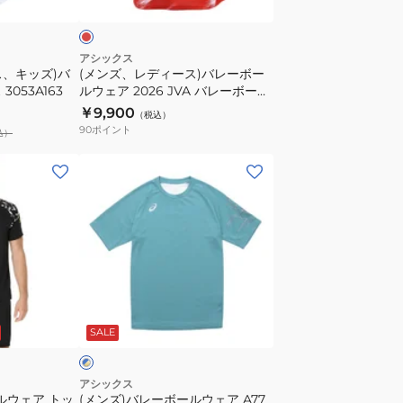
表
バ
サ
レ
イ
ー
アシックス
ス、キッズ)バ
(メンズ、レディース)バレーボー
ン
ボ
053A163
ルウェア 2026 JVA バレーボール
半
ー
男子 レプリカユニフォーム Tシャ
￥9,900
（税込）
袖
ル
ツ 甲斐優斗 2053A323.605
90
ポイント
込）
T
ウ
シ
ェ
(メ
ャ
ア
ン
ツ
2026
ズ)
2053A302.602
JVA
バ
バ
レ
レ
ー
ー
ボ
ブ
ボ
ー
ル
SALE
ー
ル
ル
ウ
男
ェ
アシックス
ルウェア トッ
(メンズ)バレーボールウェア A77
子
ア