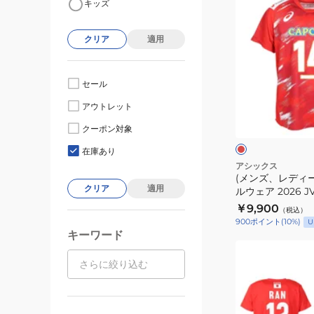
キッズ
ン
ズ、
クリア
適用
レ
デ
ィ
セール
ー
レ
アウトレット
ス)
ッ
ド
バ
クーポン対象
ク
レ
在庫あり
ー
アシックス
(メンズ、レディ
ボ
クリア
適用
ルウェア 2026 
ー
男子 レプリカユ
￥9,900
（税込）
ル
ツ 石川祐希 2053A
900
ポイント
(
10
%)
U
ウ
キーワード
ェ
(メ
ア
ン
2026
ズ、
JVA
レ