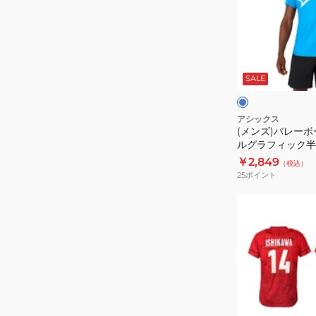
ン
レ
ト
ー
ハ
ボ
ブ
イ
ー
ル
ー
SALE
ソ
ル
ト
ッ
ウ
ク
ェ
アシックス
(メンズ)バレーボ
ス
ア
ルグラフィック半
3052A011
ク
2051A356.402
￥2,849
（税込）
ー
25
ポイント
ル
グ
(メ
ラ
ン
フ
ズ、
ィ
レ
ッ
デ
ク
ィ
半
ー
レ