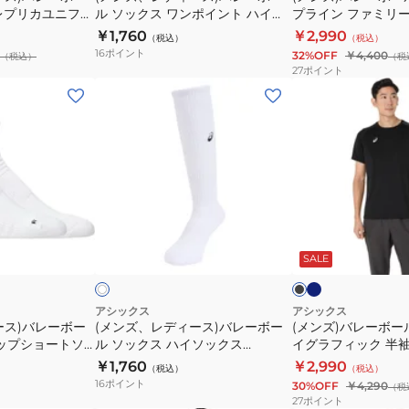
ド
ロ
イ
ド
レプリカユニフォ
ル ソックス ワンポイント ハイソ
プライン ファミリー
ォ
ー
ー
ト
ト
A398.603
ックス 3053A137
2053A213
￥1,760
￥2,990
（税込）
（税込）
ー
ル
ッ
16
ポイント
32%OFF
￥4,400
（税込）
（税
ム
ソ
プ
27
ポイント
石
ッ
ラ
(メ
(メ
川
ク
イ
ン
ン
祐
ス
ン
ズ、
ズ)
希
ワ
フ
レ
バ
2051A398.601
ン
ァ
デ
レ
ポ
ミ
ィ
ー
イ
リ
ー
ボ
ネ
ブ
ホ
ン
ー
イ
ス)
ー
ラ
ワ
ビ
ッ
ー
SALE
イ
ト
半
バ
ル
ー
ク
ハ
袖
レ
ウ
イ
シ
ー
ェ
アシックス
アシックス
ース)バレーボー
(メンズ、レディース)バレーボー
(メンズ)バレーボー
ソ
ャ
ボ
ア
リップショートソ
ル ソックス ハイソックス
イグラフィック 半
ッ
ツ
ー
ド
62
3053A136.100
2031F160
￥1,760
￥2,990
（税込）
（税込）
ク
2053A213
ル
ラ
16
ポイント
30%OFF
￥4,290
（税
ス
ソ
イ
27
ポイント