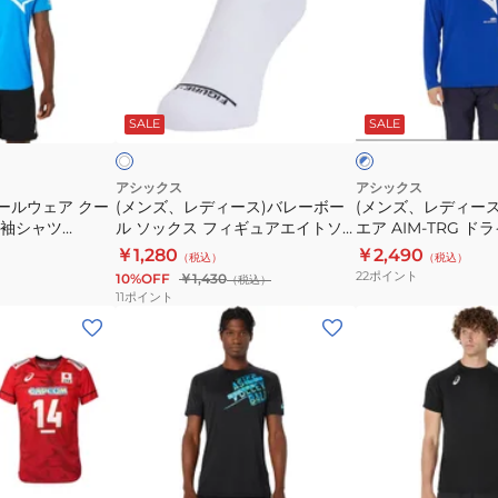
ス
イ
デ
デ
リ
長
ィ
ィ
ー
袖
ー
ー
ホ
ブ
ブ
シ
ス)
ス)
ワ
ル
ド
SALE
SALE
イ
ー
シ
ャ
バ
ス
×
ャ
ツ
レ
ポ
ホ
ツ
2031E715.400
ワ
ー
ー
アシックス
アシックス
イ
ールウェア クー
(メンズ、レディース)バレーボー
(メンズ、レディー
2033C042.001
ボ
ツ
ト
袖シャツ
ル ソックス フィギュアエイトソ
エア AIM-TRG ド
ー
ウ
ックス13 3053A138.100
2031E715.401
￥1,280
￥2,490
（税込）
（税込）
ル
エ
22
ポイント
10%OFF
￥1,430
（税込）
ソ
ア
11
ポイント
ッ
AIM-
(メ
(メ
ク
TRG
ン
ン
ス
ド
ズ)
ズ)
フ
ラ
バ
バ
ィ
イ
レ
レ
ギ
長
ー
ー
ュ
袖
ボ
ボ
ネ
ブ
ブ