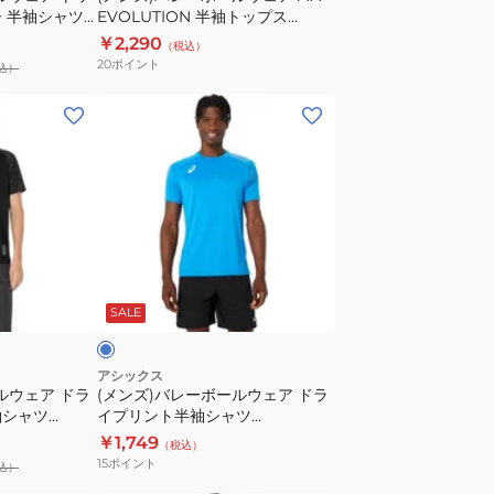
 半袖シャツ
EVOLUTION 半袖トップス
レ
A77
2031E827.400
￥2,290
（税込）
プ
EVOLUTION
20
ポイント
込）
リ
半
カ
袖
(メ
ユ
ト
ン
ニ
ッ
ズ)
フ
プ
バ
ォ
ス
レ
ー
2031E827.400
ー
ム
ボ
ブ
T
ー
ル
シ
SALE
ル
ャ
ウ
ツ
ェ
アシックス
甲
ルウェア ドラ
(メンズ)バレーボールウェア ドラ
ア
袖シャツ
イプリント半袖シャツ
斐
ド
2053A160.402 速乾
￥1,749
優
（税込）
ラ
15
ポイント
込）
斗
イ