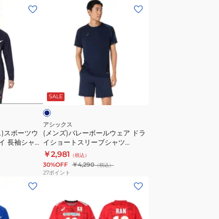
2053A323.605
プ
(メ
リ
ン
ン
ズ)
ト
バ
半
レ
袖
ー
シ
ボ
ネ
ャ
ー
イ
SALE
ツ
ル
2053A160.402
ウ
速
ェ
アシックス
ス)スポーツウ
(メンズ)バレーボールウェア ドラ
乾
ア
ライ 長袖シャツ
イショートスリーブシャツ
ド
2033C042.400
￥2,981
（税込）
ラ
30%OFF
￥4,290
（税込）
イ
27
ポイント
シ
(メ
ョ
ン
ー
ズ、
ト
レ