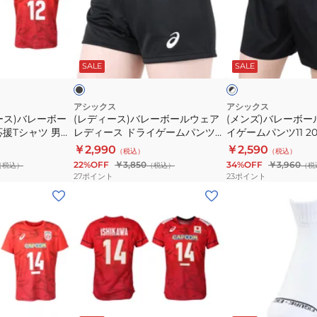
バ
ス)
レ
レ
バ
ー
ー
レ
ボ
ブ
ブ
ボ
ー
ー
ラ
ラ
ッ
ド
SALE
SALE
ッ
ー
ボ
ル
ク
ル
ー
ウ
×
男
ホ
ル
ェ
アシックス
アシックス
ワ
ース)バレーボー
(レディース)バレーボールウェア
(メンズ)バレーボー
子
ウ
ア
イ
応援Tシャツ 男子
レディース ドライゲームパンツ
イゲームパンツ11 205
レ
ェ
ド
ト
高橋 藍
2052A311.001 股下L寸8cm
￥2,990
￥2,590
（税込）
（税込）
プ
ア
ラ
22%OFF
￥3,850
34%OFF
￥3,960
（税込）
（税込）
（税
リ
レ
イ
27
ポイント
23
ポイント
カ
デ
ゲ
(メ
(メ
ユ
ィ
ー
ン
ン
ニ
ー
ム
ズ、
ズ、
フ
ス
パ
レ
レ
ォ
ド
ン
デ
デ
ー
ラ
ツ
ィ
ィ
ム
イ
11
ー
ー
ブ
レ
ホ
T
ゲ
2051A372.001
ラ
ス)
ス、
ッ
ワ