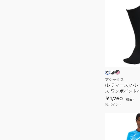
高
ッ
(レ
橋
ク
デ
藍
ス
ィ
2051A398.603
グ
ー
リ
ス)
ッ
バ
プ
レ
ホ
ブ
ブ
シ
ワ
ラ
ー
ラ
イ
ッ
ッ
ョ
ボ
ト
ク
ク
ク
ー
ー
×
×
×
ブ
ピ
ト
ホ
ル
アシックス
ラ
ン
ワ
(レディース)バレ
ソ
ソ
ッ
ク
イ
ス ワンポイント
ッ
ク
ッ
ト
3052A011
￥1,760
（税込）
ク
ク
16
ポイント
ス
ス
12
ワ
(メ
3053A162
ン
ン
ポ
ズ)
イ
バ