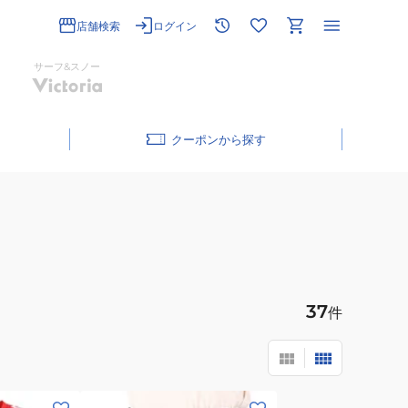
店舗検索
ログイン
サーフ&スノー
クーポン
37
件
(レ