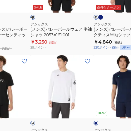
ア
シ
イ
ー
ー
ラ
ラ
ビ
ッ
SALE
条件付クーポン
ッ
ッ
エ
ャ
ル
ル
ー
ク
ク
イ
ツ
ウ
ウ
×
×
ト
2031E715.401
シ
グ
ェ
ェ
アシックス
アシックス
ル
レ
ース)バレーボー
(メンズ)バレーボールウェア 半袖
(メンズ)バレーボー
ソ
ア
ア
バ
ー
オーセンティック
シャツ 2053A161.001
クティス半袖シャツ
ッ
半
プ
ー
 祐希
2053A214
￥3,250
￥4,840
（税込）
（税込）
ク
袖
ラ
29
ポイント
220
ポイント
(
5
%)
UP
0
（税込）
ス
シ
ク
13
ャ
テ
(メ
(メ
3053A138.100
ツ
ィ
ン
ン
2053A161.001
ス
ズ)
ズ、
半
バ
レ
袖
レ
デ
シ
ー
ィ
ャ
ボ
ー
ネ
ホ
ツ
ー
ス)
イ
ワ
ビ
ッ
NEW
イ
背
ル
バ
ー
ク
面
ウ
レ
プ
ェ
ー
アシックス
アシックス