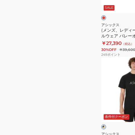
袖
ス)
ッ
ド
SALE
シ
バ
ク
ャ
レ
ツ
ー
アシックス
(メンズ、レディ
2051A356.402
ボ
ルウェア バレー
ー
ユニフォーム 石川
￥27,390
（税込）
ル
2051A397.601
30%OFF
￥39,60
ウ
249
ポイント
ェ
(メ
ア
ン
バ
ズ)
レ
バ
ー
レ
オ
ー
ー
ボ
ブ
セ
ー
ラ
条件付クーポン
ッ
ン
ル
ク
ト
テ
ウ
×
×
ィ
ゴ
ブ
ェ
アシックス