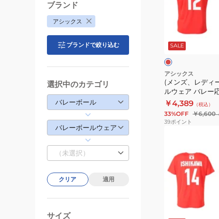
バ
デ
ブランド
レ
ィ
アシックス
ー
ー
レ
ボ
ス)
ッ
ブランドで絞り込む
ド
SALE
ー
バ
ク
ル
レ
男
ー
アシックス
(メンズ、レディ
子
ボ
選択中のカテゴリ
ルウェア バレー
レ
ー
日本代表 2025 
バレーボール
￥4,389
（税込）
プ
ル
2053A286.603
33%OFF
￥6,600
リ
ウ
39
ポイント
バレーボールウェア
カ
ェ
(メ
ユ
ア
ン
（未選択）
ニ
バ
ズ、
フ
レ
レ
ォ
ー
デ
クリア
適用
ー
応
ィ
ム
援
ー
レ
T
T
ス)
ッ
サイズ