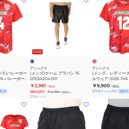
ン
ン
ズ)
ズ、
ゲ
レ
ー
デ
ム
ィ
プ
ー
ブ
レ
ラ
ス)
ラ
ッ
ッ
ド
ッ
SALE
パ
バ
ク
ン
レ
15
ー
アシックス
アシックス
ース)バレーボー
(メンズ)ゲーム プラパン 15
(メンズ、レディー
2053A204.001
ボ
JVA バレーボール
2053A204.001
ルウェア 2026 JV
ー
ニフォーム Tシャ
男子 レプリカユニフ
￥2,981
￥9,900
（税込）
（税込）
ル
323.601
ツ 高橋藍 2053A323
270
ポイント
(
3
%)
P
UP
28%OFF
￥4,180
（税込）
ウ
27
ポイント
ェ
(レ
(メ
ア
デ
ン
2026
ィ
ズ)
JVA
ー
バ