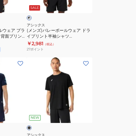
セ
ー
ラ
SALE
ン
ル
テ
ウ
ィ
ェ
アシックス
ルウェア プラ
(メンズ)バレーボールウェア ドラ
ッ
ア
 背面プリント
イプリント半袖シャツ
ク
ド
2053A160.002 速乾
￥2,981
（税込）
ユ
ラ
27
ポイント
ニ
イ
フ
プ
(メ
ォ
リ
ン
ー
ン
ズ、
ム
ト
レ
高
半
デ
橋
袖
ィ
藍
シ
ー
ブ
2051A397.603
ャ
ス)
ラ
NEW
ツ
バ
2053A160.002
レ
速
ー
アシックス