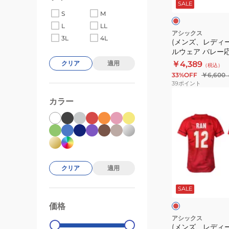
ド
シ
SALE
シ
バ
S
M
ャ
ャ
レ
L
LL
ツ
ツ
ー
アシックス
3L
4L
石
(メンズ、レディ
男
ボ
ルウェア バレー
川
子
ー
日本代表 2025 
￥4,389
クリア
適用
祐
（税込）
日
ル
2053A286.601
33%OFF
￥6,600
希
本
ウ
39
ポイント
2053A323.601
代
ェ
(メ
カラー
表
ア
ン
2025
バ
ズ、
高
レ
レ
橋
ー
デ
藍
応
ィ
2053A286.603
援
ー
クリア
適用
レ
T
ス)
ッ
ド
SALE
シ
バ
ク
ャ
レ
×
価格
99000
0
×
ホ
ツ
ピ
ー
アシックス
ワ
ン
(メンズ、レディ
男
ボ