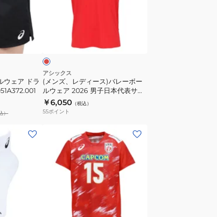
ド
デ
ラ
ィ
イ
ー
レ
ゲ
ス)
ッ
ー
バ
ム
レ
パ
ー
アシックス
ルウェア ドラ
(メンズ、レディース)バレーボー
ン
ボ
1A372.001
ルウェア 2026 男子日本代表サイ
ツ
ー
ン半袖Tシャツ 2053A302.602
￥6,050
（税込）
2052A312.001
ル
55
ポイント
込）
股
ウ
下
ェ
(メ
L
ア
ン
寸
2026
ズ、
12cm
男
レ
子
デ
日
ィ
本
ー
レ
代
ス)
ッ