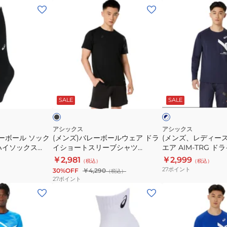
3053A137
ッ
グ
(メ
(メ
ク
ラ
ン
ン
ス
フ
ズ)
ズ、
ハ
ィ
バ
レ
イ
ッ
レ
デ
ソ
ク
ー
ィ
ッ
半
ボ
ー
ブ
ネ
ク
袖
ー
ス)
ラ
イ
ッ
ビ
SALE
SALE
ビ
ス
シ
ル
ス
ー
ー
3053A136.100
ャ
ウ
ポ
×
ツ
ホ
ェ
ー
アシックス
アシックス
ワ
ーボール ソック
(メンズ)バレーボールウェア ドラ
(メンズ、レディー
2031F160
ア
ツ
イ
ハイソックス
イショートスリーブシャツ
エア AIM-TRG ド
ド
ウ
ト
2033C042.001
2031E715.400
￥2,981
￥2,999
（税込）
（税込）
ラ
エ
27
ポイント
30%OFF
￥4,290
（税込）
イ
ア
27
ポイント
シ
AIM-
(メ
(メ
ョ
TRG
ン
ン
ー
ド
ズ、
ズ、
ト
ラ
レ
レ