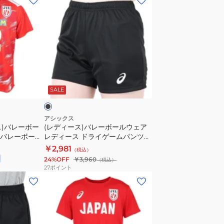
デ
ィ
ー
ス)
バ
レ
ブ
ー
ラ
SALE
ボ
ー
ル
アシックス
ス)バレーボー
(レディース)バレーボールウェア
ウ
A バレーボール
レディース ドライゲームパンツ
ェ
ォーム Tシャ
2052A312.001 股下L寸12cm
￥2,981
（税込）
ア
.603
24%OFF
￥3,960
（税込）
レ
27
ポイント
デ
(メ
ィ
ン
ー
ズ、
ス
レ