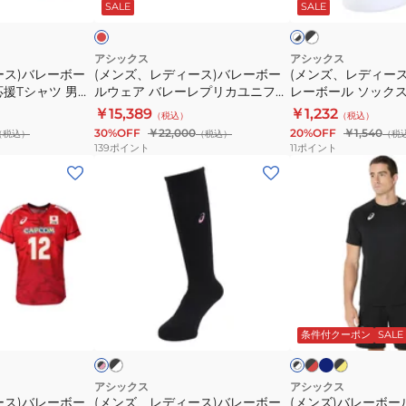
ッ
ド
ド
シ
SALE
SALE
イ
ー
バ
キ
ク
ト
ャ
ム
レ
ッ
×
×
ホ
ツ
パ
ブ
ー
ズ)
アシックス
アシックス
ワ
ラ
高
ース)バレーボー
(メンズ、レディース)バレーボー
(メンズ、レディー
ン
ボ
バ
イ
ッ
応援Tシャツ 男子
ルウェア バレーレプリカユニフォ
レーボール ソックス 3
橋
ツ
ト
ー
レ
ク
石川 祐希
ーム 石川 祐希 2051A398.601
￥15,389
￥1,232
藍
（税込）
（税込）
2052A311.001
ル
ー
30%OFF
￥22,000
20%OFF
￥1,540
（税込）
（税込）
（税
2053A323.603
股
ウ
ボ
139
ポイント
11
ポイント
下
ェ
ー
(メ
(メ
L
ア
ル
ン
ン
寸
バ
ソ
ズ、
ズ)
8cm
レ
ッ
レ
バ
ー
ク
デ
レ
レ
ス
ィ
ー
プ
3053A163
ー
ボ
ネ
ブ
ブ
ブ
ブ
ブ
リ
イ
ラ
ラ
ラ
ス)
ー
ラ
ラ
ビ
ッ
ッ
ッ
条件付クーポン
SALE
ッ
ッ
ー
カ
バ
ル
ー
ク
ク
ク
ク
×
ユ
レ
ウ
×
×
×
ゴ
レ
イ
ニ
ホ
ー
ー
ェ
アシックス
アシックス
ッ
エ
ワ
ル
ース)バレーボー
(メンズ、レディース)バレーボー
(メンズ)バレーボー
フ
ボ
ア