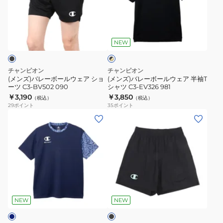
レ
レ
CW-
ー
ー
BV501
ブ
ボ
ボ
090
ラ
ー
ー
NEW
ッ
ク
ル
ル
×
ウ
ウ
ゴ
チャンピオン
チャンピオン
ェ
ェ
ー
(メンズ)バレーボールウェア ショ
(メンズ)バレーボールウェア 半袖T
ル
ーツ C3-BV502 090
シャツ C3-EV326 981
ア
ア
ド
￥3,190
￥3,850
（税込）
（税込）
シ
半
29
ポイント
35
ポイント
ョ
袖
(メ
(メ
ー
T
ン
ン
ツ
シ
ズ)
ズ)
C3-
ャ
バ
バ
BV502
ツ
レ
レ
090
C3-
ー
ー
ブ
EV326
ボ
ボ
ラ
981
ー
ー
ッ
NEW
NEW
ク
ル
ル
ウ
ウ