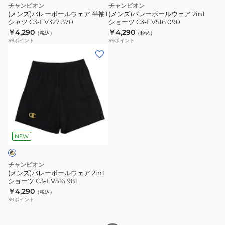
チャンピオン
チャンピオン
ェ
ェ
(メンズ)バレーボールウェア 半袖T
(メンズ)バレーボールウェア 2in1
シャツ C3-EV327 370
ショーツ C3-EV516 090
ア
ア
￥4,290
￥4,290
（税込）
（税込）
半
2in1
39
ポイント
39
ポイント
袖
シ
(メ
T
ョ
ン
シ
ー
ズ)
ャ
ツ
バ
ツ
C3-
レ
C3-
EV516
ー
EV327
090
ボ
370
ー
NEW
ル
ウ
チャンピオン
ェ
(メンズ)バレーボールウェア 2in1
ショーツ C3-EV516 981
ア
￥4,290
（税込）
2in1
39
ポイント
シ
ョ