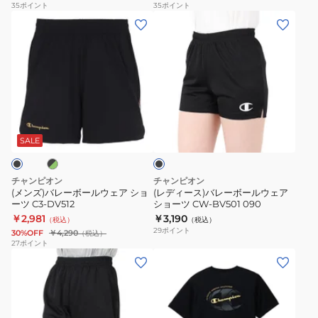
35
ポイント
35
ポイント
袖
袖
(メ
(レ
T
T
ン
デ
シ
シ
ズ)
ィ
ャ
ャ
バ
ー
ツ
ツ
レ
ス)
C3-
C3-
ー
バ
ブ
ブ
EV326
EV326
ボ
レ
ラ
210
090
ー
ー
ッ
SALE
ク
ル
ボ
ウ
ー
チャンピオン
チャンピオン
ェ
ル
(メンズ)バレーボールウェア ショ
(レディース)バレーボールウェア
ーツ C3-DV512
ショーツ CW-BV501 090
ア
ウ
￥2,981
￥3,190
（税込）
（税込）
シ
ェ
29
ポイント
30%OFF
￥4,290
（税込）
ョ
ア
27
ポイント
(メ
(メ
ー
シ
ン
ン
ツ
ョ
ズ)
ズ)
C3-
ー
バ
バ
DV512
ツ