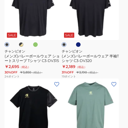
ズ)
ズ)
バ
バ
レ
レ
ー
ー
ミ
ネ
ブ
ブ
ボ
ボ
ン
イ
ラ
ト
ビ
ー
ー
ッ
SALE
SALE
ー
ク
ル
ル
ウ
ウ
チャンピオン
チャンピオン
ェ
ェ
(メンズ)バレーボールウェア ショ
(メンズ)バレーボールウェア 半袖T
ートスリーブ Tシャツ C3-DV315
シャツ C3-DV320
ア
ア
￥2,695
￥2,189
（税込）
（税込）
シ
半
30%OFF
￥3,850
31%OFF
￥3,190
（税込）
（税込）
ョ
袖
24
ポイント
19
ポイント
(メ
(メ
ー
T
ン
ン
ト
シ
ズ)
ズ)
ス
ャ
バ
バ
リ
ツ
レ
レ
ー
C3-
ー
ー
ブ
DV320
ブ
ケ
ボ
ボ
T
ラ
リ