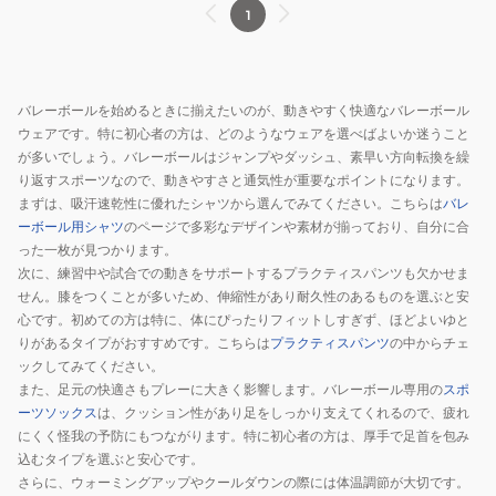
ー
1
ツ
C3-
EV516
バレーボールを始めるときに揃えたいのが、動きやすく快適なバレーボール
981
ウェアです。特に初心者の方は、どのようなウェアを選べばよいか迷うこと
が多いでしょう。バレーボールはジャンプやダッシュ、素早い方向転換を繰
り返すスポーツなので、動きやすさと通気性が重要なポイントになります。
まずは、吸汗速乾性に優れたシャツから選んでみてください。こちらは
バレ
ーボール用シャツ
のページで多彩なデザインや素材が揃っており、自分に合
った一枚が見つかります。
次に、練習中や試合での動きをサポートするプラクティスパンツも欠かせま
せん。膝をつくことが多いため、伸縮性があり耐久性のあるものを選ぶと安
心です。初めての方は特に、体にぴったりフィットしすぎず、ほどよいゆと
りがあるタイプがおすすめです。こちらは
プラクティスパンツ
の中からチェ
ックしてみてください。
また、足元の快適さもプレーに大きく影響します。バレーボール専用の
スポ
ーツソックス
は、クッション性があり足をしっかり支えてくれるので、疲れ
にくく怪我の予防にもつながります。特に初心者の方は、厚手で足首を包み
込むタイプを選ぶと安心です。
さらに、ウォーミングアップやクールダウンの際には体温調節が大切です。