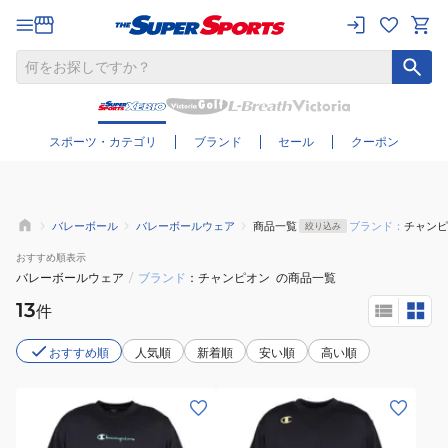
さらに絞り込む
スポーツ・カテゴリ
ブランド
セール
クーポン
バレーボール
バレーボールウェア
商品一覧
ブランド：
チャンピ
絞り込み
おすすめ
順表示
バレーボールウェア
/
ブランド
チャンピオン
の商品一覧
13
件
おすすめ順
人気順
新着順
安い順
高い順
(メ
(メ
ン
ン