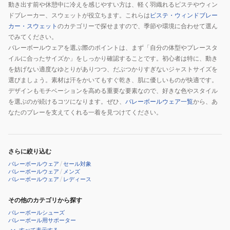
動き出す前や休憩中に冷えを感じやすい方は、軽く羽織れるピステやウィン
ドブレーカー、スウェットが役立ちます。これらは
ピステ・ウィンドブレー
カー・スウェット
のカテゴリーで探せますので、季節や環境に合わせて選ん
でみてください。
バレーボールウェアを選ぶ際のポイントは、まず「自分の体型やプレースタ
イルに合ったサイズか」をしっかり確認することです。初心者は特に、動き
を妨げない適度なゆとりがありつつ、だぶつかりすぎないジャストサイズを
選びましょう。素材は汗をかいてもすぐ乾き、肌に優しいものが快適です。
デザインもモチベーションを高める重要な要素なので、好きな色やスタイル
を選ぶのが続けるコツになります。ぜひ、
バレーボールウェア一覧
から、あ
なたのプレーを支えてくれる一着を見つけてください。
さらに絞り込む
バレーボールウェア
/
セール対象
バレーボールウェア
/
メンズ
バレーボールウェア
/
レディース
その他のカテゴリから探す
バレーボールシューズ
バレーボール用サポーター