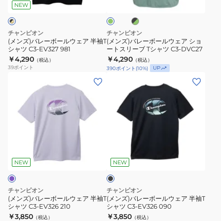
ー
ー
ッ
シ
ー
NEW
ク
グ
ル
ル
ャ
×
リ
ウ
ウ
ツ
グ
ー
チャンピオン
チャンピオン
リ
ン
ェ
ェ
C3-
(メンズ)バレーボールウェア 半袖T
(メンズ)バレーボールウェア ショ
ー
シャツ C3-EV327 981
ートスリーブ Tシャツ C3-DVC27
ア
ア
DV315
ン
￥4,290
￥4,290
（税込）
（税込）
半
シ
39
ポイント
UP
390
ポイント
(
10
%)
袖
ョ
(メ
(メ
T
ー
ン
ン
シ
ト
ズ)
ズ)
ャ
ス
バ
バ
ツ
リ
レ
レ
C3-
ー
ー
ー
EV327
ブ
ブ
ボ
ボ
ラ
981
T
ー
ー
ッ
NEW
NEW
シ
ク
ル
ル
ャ
ウ
ウ
チャンピオン
チャンピオン
ツ
ェ
ェ
(メンズ)バレーボールウェア 半袖T
(メンズ)バレーボールウェア 半袖T
C3-
シャツ C3-EV326 210
シャツ C3-EV326 090
ア
ア
￥3,850
DVC27
￥3,850
（税込）
（税込）
半
半