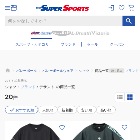
さらに絞り込む
スポーツ・カテゴリ
ブランド
セール
クーポン
バレーボール
バレーボールウェア
シャツ
商品一覧
ブランド
絞り込み
おすすめ
順表示
シャツ
/
ブランド
デサント
の商品一覧
20
件
おすすめ順
人気順
新着順
安い順
高い順
(メ
(メ
ン
ン