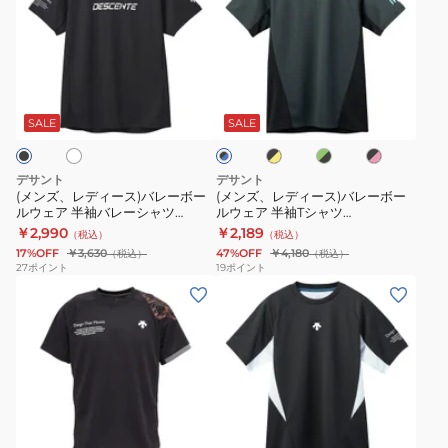
ズ、
ズ、
レ
レ
デ
デ
ィ
ィ
ホ
ブ
グ
ブ
ブ
ー
ー
ラ
リ
ラ
ラ
ス)
ス)
ッ
ー
ッ
SALE
SALE
ッ
ク
ン
ク
ク
バ
バ
×
×
×
×
レ
レ
イ
ブ
ピ
ブ
デサント
デサント
エ
ラ
ン
ー
ー
ル
(メンズ、レディース)バレーボー
(メンズ、レディース)バレーボー
ロ
ッ
ク
ー
ルウェア 半袖バレーシャツ
ルウェア 半袖Tシャツ
ボ
ボ
ー
ク
DV5SHT05U
DV5SHTX1UB
￥2,990
￥2,189
（税込）
（税込）
ー
ー
17%OFF
￥3,630
47%OFF
￥4,180
（税込）
（税込）
ル
ル
27
ポイント
19
ポイント
(メ
(メ
ウ
ウ
ン
ン
ェ
ェ
ズ、
ズ、
ア
ア
レ
レ
半
半
デ
デ
袖
袖
ィ
ィ
バ
T
パ
ネ
グ
ブ
ー
ー
レ
シ
イ
リ
ラ