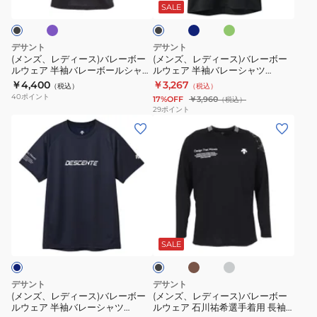
ビ
ー
ス)
ス)
ー
ャ
ッ
SALE
ー
ン
ク
バ
バ
シ
ツ
レ
レ
ャ
DV5SHTX1UB
デサント
デサント
ー
ー
ツ
(メンズ、レディース)バレーボー
(メンズ、レディース)バレーボー
ルウェア 半袖バレーボールシャツ
ルウェア 半袖バレーシャツ
ボ
ボ
DV5SHT05U
DV5FHT02U
DV5SHT04U
￥4,400
￥3,267
（税込）
（税込）
ー
ー
40
ポイント
17%OFF
￥3,960
（税込）
ル
ル
29
ポイント
(メ
(メ
ウ
ウ
ン
ン
ェ
ェ
ズ、
ズ、
ア
ア
レ
レ
半
半
デ
デ
袖
袖
ィ
ィ
バ
バ
カ
グ
ブ
ー
ー
レ
レ
ー
レ
ラ
キ
ー
ス)
ス)
ー
ー
ッ
SALE
ク
バ
バ
ボ
シ
レ
レ
ー
ャ
デサント
デサント
ー
ー
ル
ツ
(メンズ、レディース)バレーボー
(メンズ、レディース)バレーボー
ルウェア 半袖バレーシャツ
ルウェア 石川祐希選手着用 長袖
ボ
ボ
シ
DV5SHT04U