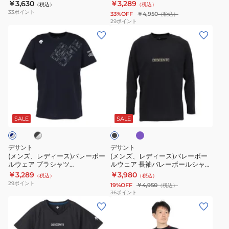
DV5SHT05U NV00
バレーボールシャツ DV5FLT01U
￥3,630
￥3,289
（税込）
（税込）
ー
ー
ャ
33
ポイント
33%OFF
￥4,950
（税込）
ル
ル
ツ
29
ポイント
(メ
(メ
ウ
ウ
DV5FHT02U
ン
ン
ェ
ェ
ズ、
ズ、
ア
ア
レ
レ
半
石
デ
デ
袖
川
ィ
ィ
バ
祐
パ
ブ
ブ
ー
ー
レ
希
ー
ラ
プ
ス)
ス)
ー
選
ッ
SALE
SALE
ル
ク
バ
バ
シ
手
レ
レ
ャ
着
デサント
デサント
ー
ー
ツ
用
(メンズ、レディース)バレーボー
(メンズ、レディース)バレーボー
ルウェア プラシャツ
ルウェア 長袖バレーボールシャツ
ボ
ボ
DV5SHT05U
長
DV5FHTX1UB
DV5FLT02U
￥3,289
￥3,980
（税込）
（税込）
ー
ー
NV00
袖
29
ポイント
19%OFF
￥4,950
（税込）
ル
ル
バ
36
ポイント
(メ
(メ
ウ
ウ
レ
ン
ン
ェ
ェ
ー
ズ)
ズ、
ア
ア
ボ