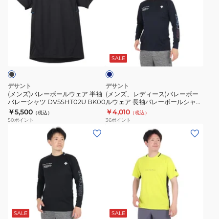
バ
レ
プ
長
ー
レ
デ
ラ
袖
ル
ー
ィ
シ
バ
シ
ネ
ボ
ー
ャ
レ
ャ
イ
ー
ス)
ツ
ー
ツ
ビ
SALE
ー
ル
バ
DV5FHTX1UB
ボ
DV5FLT01U
ウ
レ
ー
デサント
デサント
ェ
ー
ル
(メンズ)バレーボールウェア 半袖
(メンズ、レディース)バレーボー
バレーシャツ DV5SHT02U BK00
ルウェア 長袖バレーボールシャツ
ア
ボ
シ
DV4FLT01U NV00
￥5,500
￥4,010
（税込）
（税込）
半
ー
ャ
50
ポイント
36
ポイント
袖
ル
ツ
(メ
(メ
バ
ウ
DV5FLT02U
ン
ン
レ
ェ
ズ、
ズ、
ー
ア
レ
レ
シ
長
デ
デ
ャ
袖
ィ
ィ
フ
ツ
バ
ー
ー
ラ
DV5SHT02U
レ
ス)
ス)
ッ
SALE
SALE