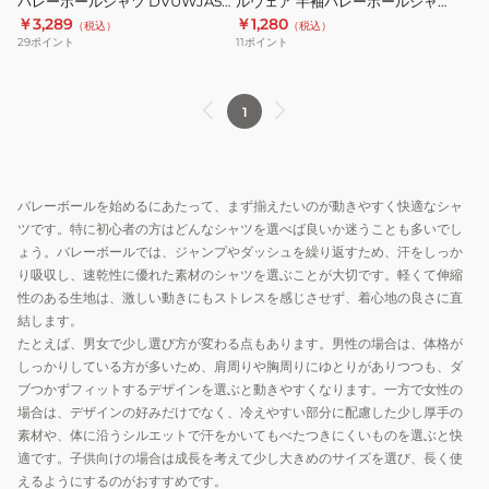
ル
バレーボールシャツ DVUWJA50
ルウェア 半袖バレーボールシャツ
ア
ボ
NV 速乾
DVUXJA51 BK 速乾
￥3,289
￥1,280
シ
（税込）
（税込）
半
ー
29
ポイント
11
ポイント
ャ
袖
ル
ツ
バ
ウ
DV4FLT02U
レ
ェ
1
ー
ア
ボ
半
ー
袖
バレーボールを始めるにあたって、まず揃えたいのが動きやすく快適なシャ
ル
バ
ツです。特に初心者の方はどんなシャツを選べば良いか迷うことも多いでし
シ
レ
ょう。バレーボールでは、ジャンプやダッシュを繰り返すため、汗をしっか
ャ
ー
り吸収し、速乾性に優れた素材のシャツを選ぶことが大切です。軽くて伸縮
ツ
ボ
性のある生地は、激しい動きにもストレスを感じさせず、着心地の良さに直
DVUWJA50
ー
結します。
たとえば、男女で少し選び方が変わる点もあります。男性の場合は、体格が
NV
ル
しっかりしている方が多いため、肩周りや胸周りにゆとりがありつつも、ダ
速
シ
ブつかずフィットするデザインを選ぶと動きやすくなります。一方で女性の
乾
ャ
場合は、デザインの好みだけでなく、冷えやすい部分に配慮した少し厚手の
ツ
素材や、体に沿うシルエットで汗をかいてもべたつきにくいものを選ぶと快
DVUXJA51
適です。子供向けの場合は成長を考えて少し大きめのサイズを選び、長く使
BK
えるようにするのがおすすめです。