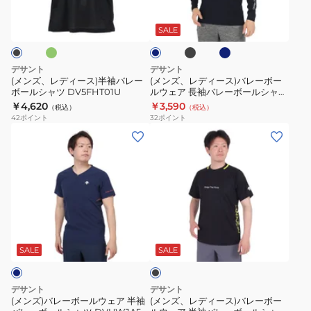
オ
ブ
ブ
ネ
ス
ー
ー
ラ
ル
イ
シ
ッ
ー
ス)
ス)
ビ
SALE
ク
グ
ャ
ー
半
バ
レ
ツ
袖
レ
ー
デサント
デサント
XB
バ
ー
(メンズ、レディース)半袖バレー
(メンズ、レディース)バレーボー
DX-
ボールシャツ DV5FHT01U
ルウェア 長袖バレーボールシャツ
レ
ボ
DV4FLT02U
￥4,620
￥3,590
B2844XB
（税込）
（税込）
ー
ー
42
ポイント
32
ポイント
BKPL
ボ
ル
(メ
(メ
ー
ウ
ン
ン
ル
ェ
ズ)
ズ、
シ
ア
バ
レ
ャ
長
レ
デ
ツ
袖
ー
ィ
ブ
DV5FHT01U
バ
ボ
ー
ラ
レ
ー
ス)
ッ
SALE
SALE
ー
ク
ル
バ
ボ
ウ
レ
デサント
デサント
ー
ェ
ー
(メンズ)バレーボールウェア 半袖
(メンズ、レディース)バレーボー