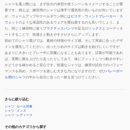
速
シャツを選ぶ際には、まず自分の体型や使うシーンをイメージすることが重
要です。例えば、練習用のシャツは薄手で通気性の良いものが向いています
乾
が、ウォームアップやクールダウン時には
ピステ・ウィンドブレーカー・ス
ウェット
のような保温性のあるウェアを重ね着するのも良いでしょう。ま
た、同じく練習時に使う
プラクティスパンツ
や足元の
ソックス
とコーディネ
ートすることで、快適さと動きやすさがさらにアップします。
初めてのシャツ選びでは、素材の特徴やサイズ感、そして用途に合ったデザ
インを優先してください。ゆったりめのサイズは動きを妨げにくいですが、
あまりに大きいとプレー中に邪魔になることもあります。試着が可能であれ
ば、実際に腕を上げたり走ったりしてみて、体にフィットしつつ動きやすい
かどうかを確かめると安心です。快適なシャツは、練習や試合でのパフォー
マンスを高め、スポーツを楽しむ大きな力になりますので、ぜひ
バレーボー
ル用のシャツ
の中から自分に合った一枚を見つけてください。
さらに絞り込む
シャツ
/
セール対象
シャツ
/
メンズ
シャツ
/
レディース
その他のカテゴリから探す