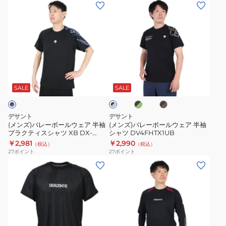
(メ
(メ
ツ
ツ
バ
プ
ン
ン
DV4FLT01U
DVUXJA51
レ
ラ
ズ)
ズ)
BK00
YLIM
ー
ク
バ
バ
速
シ
テ
レ
レ
乾
ャ
ィ
ー
ー
ブ
ブ
ブ
ツ
ス
ボ
ボ
ラ
ラ
ラ
DV5SHT02U
シ
ー
ー
ッ
ッ
SALE
SALE
ッ
ク
ク
OR00
ャ
ク
ル
ル
×
×
×
ツ
ウ
ウ
グ
ブ
グ
デサント
デサント
XB
リ
ラ
ェ
ェ
レ
(メンズ)バレーボールウェア 半袖
(メンズ)バレーボールウェア 半袖
ー
ウ
ー
DX-
プラクティスシャツ XB DX-
シャツ DV4FHTX1UB
ア
ア
ン
ン
B2844XB BKPL
￥2,981
￥2,990
B2844XB
（税込）
（税込）
半
半
27
ポイント
27
ポイント
BKBL
袖
袖
(メ
(メ
プ
シ
ン
ン
ラ
ャ
ズ、
ズ、
ク
ツ
レ
レ
テ
DV4FHTX1UB
デ
デ
ィ
ィ
ィ