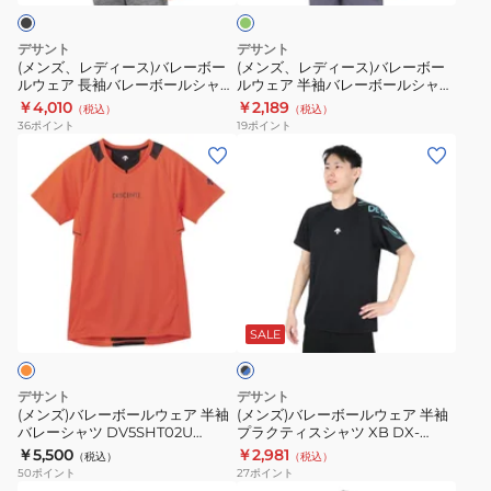
BK00
ー
シ
バ
バ
ュ
ボ
レ
レ
グ
デサント
デサント
ー
リ
ー
ー
(メンズ、レディース)バレーボー
(メンズ、レディース)バレーボー
ー
ル
ルウェア 長袖バレーボールシャツ
ルウェア 半袖バレーボールシャツ
ボ
ボ
ン
DV4FLT01U BK00
DVUXJA51 YLIM 速乾
￥4,010
￥2,189
シ
（税込）
（税込）
ー
ー
36
ポイント
19
ポイント
ャ
ル
ル
(メ
(メ
ツ
ウ
ウ
ン
ン
DV4FLT01U
ェ
ェ
ズ)
ズ)
NV00
ア
ア
バ
バ
長
半
レ
レ
袖
袖
ー
ー
ブ
バ
バ
ボ
ボ
ラ
レ
レ
ー
ー
SALE
ッ
ー
ー
ク
ル
ル
×
ボ
ボ
ウ
ウ
ブ
デサント
デサント
ー
ー
ェ
ェ
ル
(メンズ)バレーボールウェア 半袖
(メンズ)バレーボールウェア 半袖
ー
ル
ル
バレーシャツ DV5SHT02U
プラクティスシャツ XB DX-
ア
ア
OR00
B2844XB BKBL
￥5,500
￥2,981
シ
シ
（税込）
（税込）
半
半
50
ポイント
27
ポイント
ャ
ャ
袖
袖