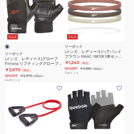
ズ、
レ
デ
ィ
ー
ス)
SALE
SALE
グ
リーボック
ロ
(メンズ、レディース)ヘアバンド
リーボック
ブラウン RAAC-18018 3本セット
ー
(メンズ、レディース)グローブ
スポーツヘアバンド ヘッドバンド
￥1,240
Fitness リフティンググローブ M
（税込）
ブ
汗止め スポーツ 細め
サイズ 黒 18-19cm RAGB-15614
10%OFF
￥1,380
（税込）
￥2,670
（税込）
Fitness
トレーニンググローブ 滑り止め
11
ポイント
10%OFF
￥2,970
（税込）
リ
24
ポイント
(メ
(メ
フ
ン
ン
テ
ズ、
ズ、
ィ
レ
レ
ン
デ
デ
グ
ィ
ィ
グ
ブ
ー
ー
ロ
ラ