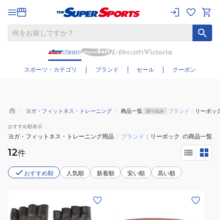
さらに絞り込む
スポーツ・カテゴリ
ブランド
セール
クーポン
ヨガ・フィットネス・トレーニング
商品一覧
ブランド：
リーボッ
絞り込み
おすすめ
順表示
ヨガ・フィットネス・トレーニング用品
/
ブランド
リーボック
の商品一覧
12
件
おすすめ順
人気順
新着順
安い順
高い順
(メ
ン