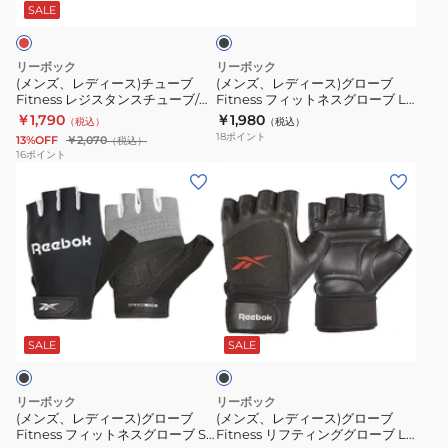
ス)
ス)
ー
ッ
SALE
ク
チ
グ
ブ
ュ
ロ
M
リーボック
リーボック
ー
ー
サ
(メンズ、レディース)チューブ
(メンズ、レディース)グローブ
Fitness レジスタンスチューブ/ミ
Fitness フィットネスグローブ LL
ブ
ブ
イ
ディアム 赤 RATB-11041 10kg 筋
サイズ 黒 20-21.5cm RAGB-
￥1,790
￥1,980
（税込）
（税込）
Fitness
Fitness
ズ
トレ エクササイズ フィットネス
14516 トレーニンググローブ 滑り
18
ポイント
13%OFF
￥2,070
（税込）
止め
レ
フ
黒
16
ポイント
(メ
(メ
ジ
ィ
18-
ン
ン
ス
ッ
19cm
ズ、
ズ、
タ
ト
RAGB-
レ
レ
ン
ネ
15614
デ
デ
ス
ス
ト
ィ
ィ
チ
グ
レ
ブ
ー
ー
ュ
ロ
ー
ラ
ス)
ス)
ー
ー
ニ
ッ
SALE
SALE
ク
グ
グ
ブ/
ブ
ン
ロ
ロ
ミ
LL
グ
リーボック
リーボック
ー
ー
デ
サ
グ
(メンズ、レディース)グローブ
(メンズ、レディース)グローブ
Fitness フィットネスグローブ S
Fitness リフティンググローブ L
ブ
ブ
ィ
イ
ロ