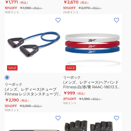
サイズ 黒 17-18cm RAGB-14513
サイズ 黒 19-20cm RAGB-15615
￥1,771
￥2,670
（税込）
（税込）
Fitness
Fitness
ア
ズ
ー
トレーニンググローブ 滑り止め
トレーニンググローブ 滑り止め
10%OFF
￥1,980
10%OFF
￥2,970
（税込）
（税込）
フ
リ
ム
黒
ブ
16
ポイント
24
ポイント
(メ
ィ
フ
赤
20-
滑
ン
ッ
テ
RATB-
21.5cm
り
ズ、
ト
ィ
11041
RAGB-
止
レ
ネ
ン
10kg
14516
め
デ
ス
グ
筋
ト
ィ
グ
グ
ト
レ
ー
ロ
ロ
レ
ー
ス)
ー
ー
エ
ニ
SALE
SALE
チ
ブ
ブ
ク
ン
リーボック
ュ
S
L
サ
グ
(メンズ、レディース)ヘアバンド
リーボック
Fitness 白/赤/青 RAAC-18013 3本
ー
サ
サ
サ
グ
(メンズ、レディース)チューブ
セット スポーツヘアバンド ヘッ
￥999
Fitness レジスタンスチューブ/ヘ
（税込）
ブ
イ
イ
イ
ロ
ドバンド 汗止め スポーツ
ビー 青 RATB-11042 15㎏ 筋トレ
27%OFF
￥1,380
（税込）
￥2,190
（税込）
Fitness
ズ
ズ
ズ
ー
エクササイズ フィットネス
9
ポイント
12%OFF
￥2,500
（税込）
レ
黒
黒
フ
ブ
19
ポイント
(メ
(メ
ジ
17-
19-
ィ
滑
ン
ン
ス
18cm
20cm
ッ
り
ズ、
ズ、
タ
RAGB-
RAGB-
ト
止