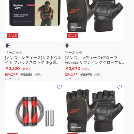
レ
レ
ン
14513
15615
ネ
め
デ
デ
ス
ト
ト
ス
ィ
ィ
チ
レ
レ
ブ
ー
ー
ュ
ー
ー
ラ
ス)
ス)
ー
ニ
ニ
ッ
SALE
SALE
ク
リ
グ
ブ/
ン
ン
ス
ロ
ヘ
グ
グ
リーボック
リーボック
ト
ー
ビ
グ
グ
(メンズ、レディース)リストウエ
(メンズ、レディース)グローブ
イト フレックスロック 1kg 黒
Fitness リフティンググローブ LL
ウ
ブ
ー
ロ
ロ
RAWT-11261 重り 手首 アンクル
サイズ 黒 20-21.5cm RAGB-
￥3,520
￥2,670
（税込）
（税込）
エ
Fitness
青
ー
ー
ウエイトトレーニング 2個セット
15616 トレーニンググローブ 滑り
10%OFF
￥3,920
10%OFF
￥2,970
（税込）
（税込）
止め
イ
リ
RATB-
ブ
ブ
32
ポイント
24
ポイント
(メ
(メ
ト
フ
11042
滑
滑
ン
ン
フ
テ
15
り
り
ズ、
ズ、
レ
ィ
㎏
止
止
レ
レ
ッ
ン
筋
め
め
デ
デ
ク
グ
ト
ィ
ィ
ス
グ
レ
ブ
ー
ー
ロ
ロ
エ
ラ