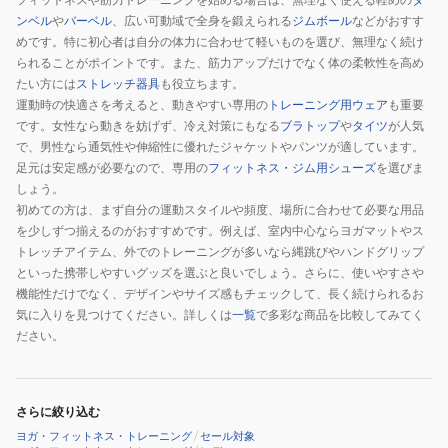
12021
ズ
レ
ー
ンベル
や
バーベル
、広い可動域で全身を鍛えられる
ジムボール
などがおすす
ト
黒
ー
ブ
めです。特に初心者は自分の体力に合わせて軽いものを選び、無理なく続け
レ
17-
ニ
滑
られることがポイントです。また、筋力アップだけでなく体の柔軟性を高め
ー
18cm
ン
り
たい方には
ストレッチ器具
も役立ちます。
運動時の快適さを考えると、動きやすい専用の
トレーニング用ウェア
も重要
ニ
RAGB-
グ
止
です。女性なら動きを妨げず、冷え対策にもなる
ブラトップ
や
タイツ
が人気
ン
15613
2
め
で、男性なら通気性や伸縮性に優れたジャケットやパンツが適しています。
グ
ト
個
足元は安定感が必要なので、専用の
フィットネス・ジム用シューズ
を選びま
エ
レ
セ
しょう。
ク
ー
ッ
初めての方は、まず自分の運動スタイルや頻度、場所に合わせて必要な用品
サ
ニ
ト
を少しずつ揃えるのがおすすめです。例えば、室内中心ならヨガマットやス
サ
ン
トレッチアイテム、外でのトレーニングが多いなら縄跳びやハンドグリップ
といった携帯しやすいグッズを選ぶと良いでしょう。さらに、使いやすさや
イ
グ
機能性だけでなく、デザインやサイズ感もチェックして、長く続けられるお
ズ
グ
気に入りを見つけてください。詳しくは
一覧
で多彩な商品を比較してみてく
長
ロ
ださい。
さ
ー
調
ブ
整
滑
さらに絞り込む
可
り
ヨガ・フィットネス・トレーニング
/
セール対象
ワ
止