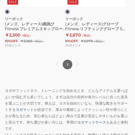
ス)
ス)
ッ
ー
ク
ッ
SALE
SALE
ク
縄
グ
ク
ブ
サ
跳
ロ
1kg
LL
サ
リーボック
リーボック
び
ー
黒
サ
イ
(メンズ、レディース)縄跳び
(メンズ、レディース)グローブ
Fitness プレミアムスキップロー
Fitness リフティンググローブ S
Fitness
ブ
RAWT-
イ
ズ
プ 赤 RARP-12021 トレーニング
サイズ 黒 17-18cm RAGB-15613
￥2,300
￥2,670
（税込）
（税込）
プ
Fitness
11261
ズ
フ
エクササイズ 長さ調整可 ワーク
トレーニンググローブ 滑り止め
10%OFF
￥2,560
10%OFF
￥2,970
（税込）
（税込）
アウト
レ
リ
重
黒
ィ
20
ポイント
24
ポイント
ミ
フ
り
20-
ッ
ア
テ
手
21.5cm
ト
1
ム
ィ
首
RAGB-
ネ
ス
ン
ア
15616
ス
キ
グ
ン
ト
ッ
グ
ク
レ
ヨガやフィットネス、トレーニングを始めるとき、どんなアイテムを選べば
プ
ロ
ル
ー
よいか悩む方も多いでしょう。まずは自分の目的や体力レベルに合った道具
ロ
ー
ウ
ニ
を選ぶことが大切です。例えば、ヨガを始めたいなら、快適な動きをサポー
ー
ブ
エ
ン
トする
ヨガマット
が必須です。厚みや素材によってクッション性や滑りにく
さが異なるため、初心者ならほどよい厚みで足裏が安定しやすいものを選ぶ
プ
S
イ
グ
と安心です。持ち運びが多い方には、専用の
ヨガマットケース
もあると便利
赤
サ
ト
グ
です。
RARP-
イ
ト
ロ
フィットネスや筋力トレーニングを始める場合は、無理なく使える軽めの
ダ