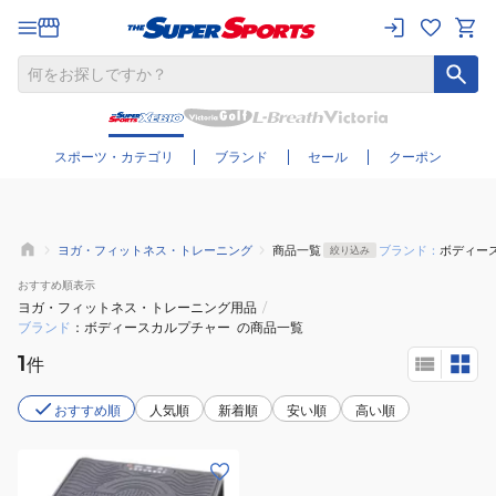
さらに絞り込む
スポーツ・カテゴリ
ブランド
セール
クーポン
ヨガ・フィットネス・トレーニング
商品一覧
ブランド：
ボディー
絞り込み
おすすめ
順表示
ヨガ・フィットネス・トレーニング用品
/
ブランド
ボディースカルプチャー
の商品一覧
1
件
おすすめ順
人気順
新着順
安い順
高い順
(メ
ン