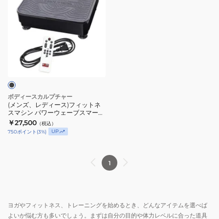
ズ、
レ
デ
ィ
ー
ス)
フ
ィ
ボディースカルプチャー
ッ
(メンズ、レディース)フィットネ
スマシン パワーウェーブスマート
ト
3IN1 TKS02HM018. 振動マシン
￥27,500
（税込）
ネ
エクササイズ
UP
750
ポイント
(
3
%)
ス
マ
シ
1
ン
パ
ワ
ヨガやフィットネス、トレーニングを始めるとき、どんなアイテムを選べば
ー
よいか悩む方も多いでしょう。まずは自分の目的や体力レベルに合った道具