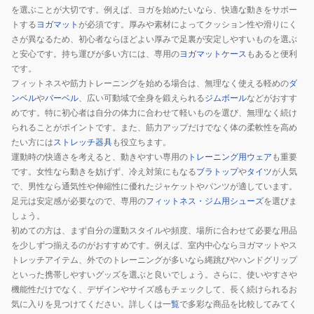
ウ
を選ぶことが大切です。例えば、ヨガを始めたいなら、快適な動きをサポー
ェ
トする
ヨガマット
が必須です。厚みや素材によってクッション性や滑りにく
ー
さが異なるため、初心者ならほどよい厚みで足裏が安定しやすいものを選ぶ
ブ
と安心です。持ち運びが多い方には、専用の
ヨガマットケース
もあると便利
ス
です。
フィットネスや筋力トレーニングを始める場合は、無理なく使える軽めの
ダ
マ
ンベル
や
バーベル
、広い可動域で全身を鍛えられる
ジムボール
などがおすす
ー
めです。特に初心者は自分の体力に合わせて軽いものを選び、無理なく続け
ト
られることがポイントです。また、筋力アップだけでなく体の柔軟性を高め
3IN1
たい方には
ストレッチ器具
も役立ちます。
TKS02HM018.
運動時の快適さを考えると、動きやすい専用の
トレーニング用ウェア
も重要
振
です。女性なら動きを妨げず、冷え対策にもなる
ブラトップ
や
タイツ
が人気
動
で、男性なら通気性や伸縮性に優れたジャケットやパンツが適しています。
足元は安定感が必要なので、専用の
フィットネス・ジム用シューズ
を選びま
マ
しょう。
シ
初めての方は、まず自分の運動スタイルや頻度、場所に合わせて必要な用品
ン
を少しずつ揃えるのがおすすめです。例えば、室内中心ならヨガマットやス
エ
トレッチアイテム、外でのトレーニングが多いなら縄跳びやハンドグリップ
ク
といった携帯しやすいグッズを選ぶと良いでしょう。さらに、使いやすさや
サ
機能性だけでなく、デザインやサイズ感もチェックして、長く続けられるお
サ
気に入りを見つけてください。詳しくは
一覧
で多彩な商品を比較してみてく