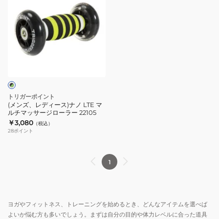
ズ、
レ
デ
ィ
ー
ス)
ナ
ノ
トリガーポイント
LTE
(メンズ、レディース)ナノ LTE マ
ルチマッサージローラー 22105
マ
￥3,080
（税込）
ル
28
ポイント
チ
マ
ッ
1
サ
ー
ジ
ヨガやフィットネス、トレーニングを始めるとき、どんなアイテムを選べば
ロ
よいか悩む方も多いでしょう。まずは自分の目的や体力レベルに合った道具