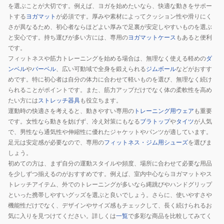
ー
を選ぶことが大切です。例えば、ヨガを始めたいなら、快適な動きをサポー
ラ
トする
ヨガマット
が必須です。厚みや素材によってクッション性や滑りにく
ー
さが異なるため、初心者ならほどよい厚みで足裏が安定しやすいものを選ぶ
22105
と安心です。持ち運びが多い方には、専用の
ヨガマットケース
もあると便利
です。
フィットネスや筋力トレーニングを始める場合は、無理なく使える軽めの
ダ
ンベル
や
バーベル
、広い可動域で全身を鍛えられる
ジムボール
などがおすす
めです。特に初心者は自分の体力に合わせて軽いものを選び、無理なく続け
られることがポイントです。また、筋力アップだけでなく体の柔軟性を高め
たい方には
ストレッチ器具
も役立ちます。
運動時の快適さを考えると、動きやすい専用の
トレーニング用ウェア
も重要
です。女性なら動きを妨げず、冷え対策にもなる
ブラトップ
や
タイツ
が人気
で、男性なら通気性や伸縮性に優れたジャケットやパンツが適しています。
足元は安定感が必要なので、専用の
フィットネス・ジム用シューズ
を選びま
しょう。
初めての方は、まず自分の運動スタイルや頻度、場所に合わせて必要な用品
を少しずつ揃えるのがおすすめです。例えば、室内中心ならヨガマットやス
トレッチアイテム、外でのトレーニングが多いなら縄跳びやハンドグリップ
といった携帯しやすいグッズを選ぶと良いでしょう。さらに、使いやすさや
機能性だけでなく、デザインやサイズ感もチェックして、長く続けられるお
気に入りを見つけてください。詳しくは
一覧
で多彩な商品を比較してみてく