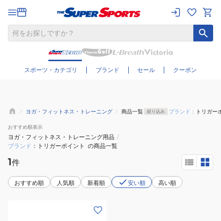
さらに絞り込む
スポーツ・カテゴリ
ブランド
セール
クーポン
ヨガ・フィットネス・トレーニング
商品一覧
ブランド：
トリガー
絞り込み
おすすめ
順表示
ヨガ・フィットネス・トレーニング用品
/
ブランド
トリガーポイント
の商品一覧
1
件
おすすめ順
人気順
新着順
安い順
高い順
(メ
ン