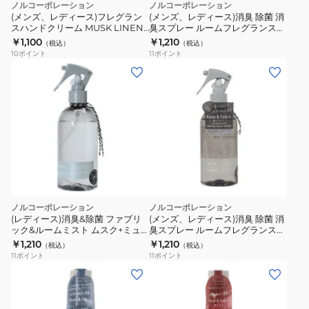
ノルコーポレーション
ノルコーポレーション
(メンズ、レディース)フレグラン
(メンズ、レディース)消臭 除菌 消
スハンドクリーム MUSK LINEN
臭スプレー ルームフレグランス
38g OAJOH3820
スプレー 250ml MRM1801
￥1,100
￥1,210
（税込）
（税込）
10
ポイント
11
ポイント
ノルコーポレーション
ノルコーポレーション
(レディース)消臭&除菌 ファブリ
(メンズ、レディース)消臭 除菌 消
ック&ルームミスト ムスク+ミュ
臭スプレー ルームフレグランス
ゲ MRM1802
スプレー 250ml MRM1804
￥1,210
￥1,210
（税込）
（税込）
11
ポイント
11
ポイント