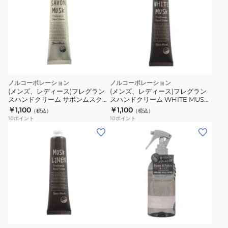
ク
ロ
ス
BLU1201
ノルコーポレーション
ノルコーポレーション
(メンズ、レディース)フレグラン
(メンズ、レディース)フレグラン
スハンドクリーム サボンムスク
スハンドクリーム WHITE MUSK
38g OAJOH1512
38g OAJOH3801
￥1,100
￥1,100
（税込）
（税込）
10
ポイント
10
ポイント