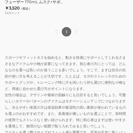
フューザー 170mL ムスク+サボン
MRM1704
￥3,520
（税込）
32
ポイント
1
スポーツやフィットネスを始めると、動きを快適にサポートしてくれるさま
ざまなアイテムや小物が必要になってきます。初心者の方にとっては、どん
なものを選べば良いのか迷うことも多いでしょう。そこで、まずは自分の目
的や使い方を考えることが大切です。たとえば、ヨガやストレッチのための
サポートグッズや、トレーニング時に汗を拭いたり持ち運びに便利な小物な
ど、用途に合わせた選び方がポイントになります。
女性の場合は、デザインや素材の肌触りにも注目すると良いでしょう。可愛
らしいカラーやパターンのアイテムはモチベーションアップにつながります
し、冷えやすい体質の方は保温効果や吸湿性の高い素材が使われているもの
を選ぶのがおすすめです。また、装着感が優しいものを選ぶことで、長時間
の使用でもストレスなく使い続けられます。特に初心者はまずは使いやすさ
を重視して、無理のない範囲で取り入れてみると良いでしょう。
アイテムを選ぶ際はサイズやフィット感も重要です。手首や足首に巻くバン