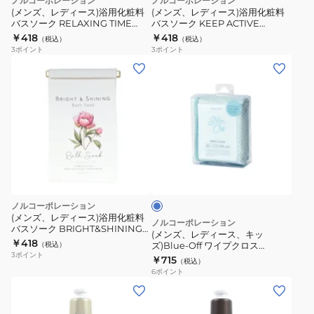
ノルコーポレーション
ノルコーポレーション
(メンズ、レディース)浴用化粧料
(メンズ、レディース)浴用化粧料
バスソーク RELAXING TIME
バスソーク KEEP ACTIVE
BSS0103
BSS0104
￥418
￥418
（税込）
（税込）
3
ポイント
3
ポイント
(メ
ン
ズ、
レ
デ
ィ
ラ
ー
イ
ス、
ト
ブ
キ
ノルコーポレーション
ル
ッ
(メンズ、レディース)浴用化粧料
ー
ノルコーポレーション
バスソーク BRIGHT&SHINING
ズ)Blue-
(メンズ、レディース、キッ
BSS0106
￥418
（税込）
ズ)Blue-Off ワイプクロス
Off
3
ポイント
BLU1201
￥715
（税込）
ワ
6
ポイント
イ
プ