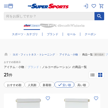
さらに絞り込む
スポーツ・カテゴリ
ブランド
セール
クーポン
ヨガ・フィットネス・トレーニング
アイテム・小物
商品一覧
ブ
絞り込み
おすすめ
順表示
アイテム・小物
/
ブランド
ノルコーポレーション
の商品一覧
21
件
おすすめ順
人気順
新着順
安い順
高い順