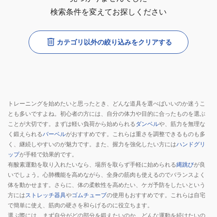
検索条件を変えてお探しください
カテゴリ以外の絞り込みをクリアする
トレーニングを始めたいと思ったとき、どんな道具を選べばいいのか迷うこ
とも多いですよね。初心者の方には、自分の体力や目的に合ったものを選ぶ
ことが大切です。まずは軽い負荷から始められる
ダンベル
や、筋力を無理な
く鍛えられる
バーベル
がおすすめです。これらは重さを調整できるものも多
く、継続しやすいのが魅力です。また、握力を強化したい方には
ハンドグリ
ップ
が手軽で効果的です。
有酸素運動を取り入れたいなら、場所を取らず手軽に始められる
縄跳び
が良
いでしょう。心肺機能を高めながら、全身の筋肉も使えるのでバランスよく
体を動かせます。さらに、体の柔軟性を高めたい、ケガ予防をしたいという
方には
ストレッチ器具
や
ゴムチューブ
の使用もおすすめです。これらは自宅
で簡単に使え、筋肉の硬さを和らげるのに役立ちます。
選ぶ際には、まず自分がどの部分を鍛えたいのか、どんな運動を続けたいの