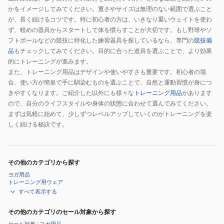
かをイメージしてみてください。重さやサイズは無理のない範囲で選ぶこと
が、長く続けるコツです。特に初心者の方は、いきなり重いウェイトを使わ
ず、軽めの器具からスタートして体を慣らすことが大切です。もし野球やソ
フトボールなどの競技に特化した練習器具を探しているなら、専門の
競技備
品
もチェックしてみてください。目的に合った道具を選ぶことで、より効果
的にトレーニングが進みます。
また、トレーニング用品はデザインや使いやすさも重要です。初心者の場
合、使い方が簡単で手に馴染むものを選ぶことで、自然と運動習慣が身につ
きやすくなります。ご紹介した以外にも様々な
トレーニング用品
があります
ので、自分のライフスタイルや身体の状態に合わせて選んでみてください。
まずは気軽に始めて、少しずつレベルアップしていくのがトレーニングを楽
しく続ける秘訣です。
その他のカテゴリから探す
ヨガ用品
トレーニング用ウェア
すべて表示する
その他のカテゴリのセール対象から探す