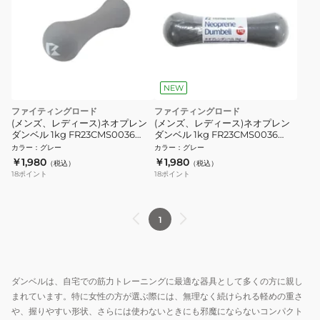
NEW
ファイティングロード
ファイティングロード
(メンズ、レディース)ネオプレン
(メンズ、レディース)ネオプレン
ダンベル 1kg FR23CMS0036
ダンベル 1kg FR23CMS0036
GRY
GRY
カラー
：
グレー
カラー
：
グレー
￥1,980
￥1,980
（税込）
（税込）
18
ポイント
18
ポイント
1
ダンベルは、自宅での筋力トレーニングに最適な器具として多くの方に親し
まれています。特に女性の方が選ぶ際には、無理なく続けられる軽めの重さ
や、握りやすい形状、さらには使わないときにも邪魔にならないコンパクト