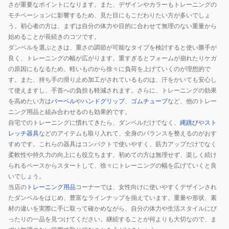
さが重要なポイントになります。また、デザインやカラーもトレーニングの
モチベーションに影響するため、見た目にもこだわりたい方が多いでしょ
う。初心者の方は、まずは自分の体力や目的に合わせて無理のない重量から
始めることが長続きのコツです。
ダンベルを選ぶときは、重さの調節が可能なタイプを検討すると使い勝手が
良く、トレーニングの幅が広がります。重すぎるとフォームが崩れたりケガ
の原因にもなるため、軽いものから徐々に負荷を上げていくのが理想的で
す。また、持ち手の滑り止め加工がされているものは、汗をかいても安心し
て使えますし、手首への負担も軽減されます。さらに、トレーニングの効果
を高めたい方は
バーベル
や
ハンドグリップ
、
ゴムチューブ
など、他のトレー
ニング用品と組み合わせるのも効果的です。
自宅でのトレーニングに慣れてきたら、ダンベルだけでなく、
縄跳び
や
スト
レッチ器具
などのアイテムも取り入れて、全身のバランスを整えるのがおす
すめです。これらの器具はコンパクトで使いやすく、筋力アップだけでなく
柔軟性や持久力の向上にも役立ちます。初めての方は無理せず、楽しく続け
られるペースからスタートして、徐々にトレーニングの幅を広げていくと良
いでしょう。
当店の
トレーニング用品
コーナーでは、女性向けに使いやすくデザインされ
たダンベルをはじめ、豊富なラインナップを揃えています。重量や形状、素
材の違いを実際に手に取って確かめながら、自分の体力や生活スタイルにぴ
ったりの一品を見つけてください。継続することが何よりも大切なので、ま