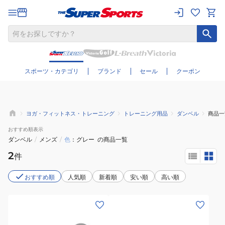
さらに絞り込む
スポーツ・カテゴリ
ブランド
セール
クーポン
ヨガ・フィットネス・トレーニング
トレーニング用品
ダンベル
商品一
おすすめ
順表示
ダンベル
/
メンズ
/
色
グレー
の商品一覧
2
件
おすすめ順
人気順
新着順
安い順
高い順