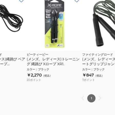
ド
ピーティーピー
ファイティングロード
ス)縄跳び ベア
(メンズ、レディース)トレーニン
(メンズ、レディース
ープ
グ 縄跳び Xロープ XR1.
ートグリップジャン
BLK
FR23CFR0001 BL
カラー
：
ブラック
カラー
：
ブラック
￥2,270
￥847
（税込）
（税込）
20
ポイント
7
ポイント
1