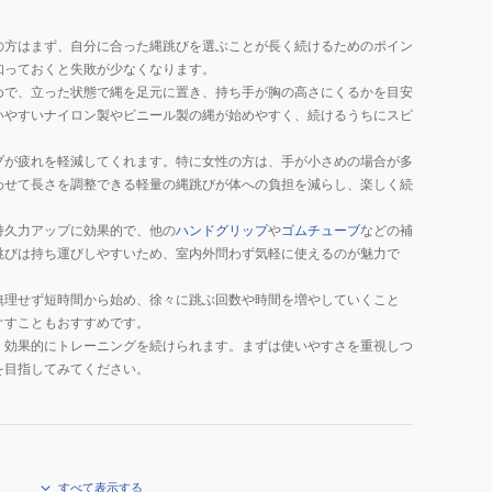
の方はまず、自分に合った縄跳びを選ぶことが長く続けるためのポイン
知っておくと失敗が少なくなります。
めで、立った状態で縄を足元に置き、持ち手が胸の高さにくるかを目安
いやすいナイロン製やビニール製の縄が始めやすく、続けるうちにスピ
プが疲れを軽減してくれます。特に女性の方は、手が小さめの場合が多
わせて長さを調整できる軽量の縄跳びが体への負担を減らし、楽しく続
持久力アップに効果的で、他の
ハンドグリップ
や
ゴムチューブ
などの補
跳びは持ち運びしやすいため、室内外問わず気軽に使えるのが魅力で
無理せず短時間から始め、徐々に跳ぶ回数や時間を増やしていくこと
ぐすこともおすすめです。
く効果的にトレーニングを続けられます。まずは使いやすさを重視しつ
を目指してみてください。
すべて表示する