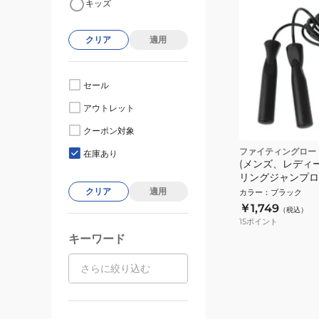
キッズ
クリア
適用
セール
アウトレット
クーポン対象
ファイティングロー
在庫あり
(メンズ、レディー
リングジャンプロ
FR23CFR0003 
クリア
適用
カラー
：
ブラック
￥1,749
（税込）
15
ポイント
キーワード