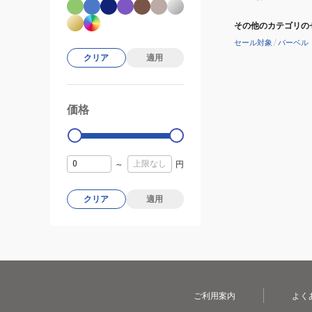
その他のカテゴリの
セール対象
/
バーベル
クリア
適用
価格
99000
0
～
円
クリア
適用
ご利用案内
よく