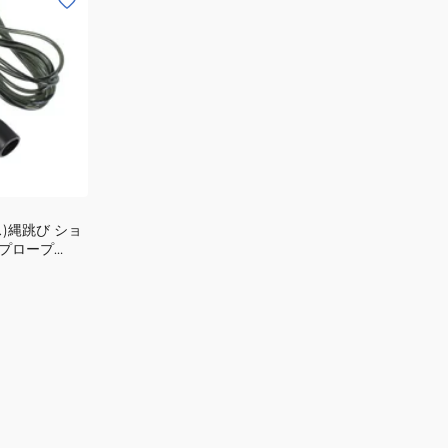
)縄跳び ショ
プロープ
K