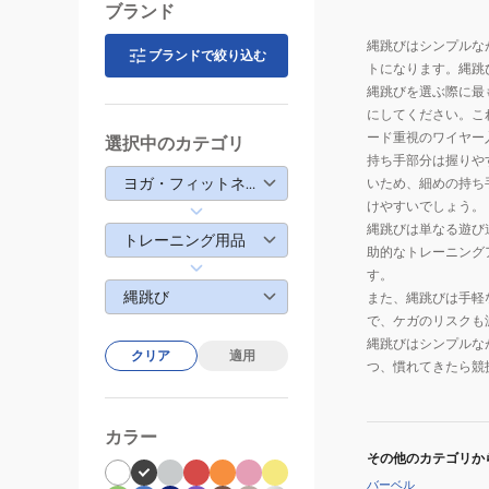
ブランド
縄跳びはシンプルな
ブランドで絞り込む
トになります。縄跳
縄跳びを選ぶ際に最
にしてください。こ
ード重視のワイヤー
選択中のカテゴリ
持ち手部分は握りや
ヨガ・フィットネス・トレーニング
いため、細めの持ち
けやすいでしょう。
縄跳びは単なる遊び
トレーニング用品
助的なトレーニング
す。
縄跳び
また、縄跳びは手軽
で、ケガのリスクも
縄跳びはシンプルな
クリア
適用
つ、慣れてきたら競
カラー
その他のカテゴリか
バーベル