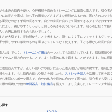
がら全身の筋肉を使い、心肺機能を高めるトレーニングに最適な道具です。初心者
びには長さや素材、持ち手の形状などさまざまな種類があるため、選び方のコツを
も重要なのはまず縄の長さです。自分の身長に合わせて調整できるタイプがおすす
れにより、跳びやすくしっかりと回せる長さを見つけられます。初心者は軽くて扱
入りの縄に挑戦するのも良いでしょう。
すさが大切です。長時間使うことを考えると、滑りにくく手にフィットするグリッ
手や握りやすい形状のものを選ぶとストレスなく使えます。子ども用なら成長に合
道具だけでなく、
トレーニング用品
の一つとしても注目されています。脂肪燃焼や
アイテムと組み合わせることで、より効率的に体を鍛えることができます。特に縄
な運動器具ですが、正しい使い方や自分に合った道具選びが継続の鍵です。最初は
減らせます。もし筋肉の疲れや硬さを感じたら、
ストレッチ器具
を活用して体をほ
がら奥深いスポーツ用具で、自分の体力や目的に合わせて選べば、初心者でも楽し
技用の縄跳びや他の
練習器具・競技備品
を揃えて、より充実したトレーニング生活
ら探す
ダンベル