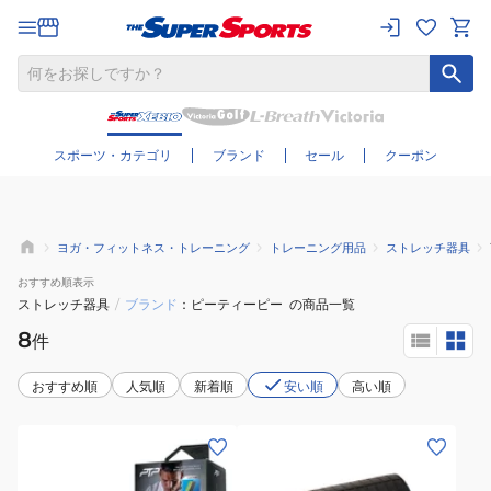
さらに絞り込む
スポーツ・カテゴリ
ブランド
セール
クーポン
ヨガ・フィットネス・トレーニング
トレーニング用品
ストレッチ器具
おすすめ
順表示
ストレッチ器具
/
ブランド
ピーティーピー
の商品一覧
8
件
おすすめ順
人気順
新着順
安い順
高い順
(メ
(メ
ン
ン