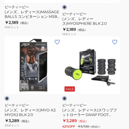
ク
BLK
ピーティーピー
2.0
(メンズ、レディース)MASSAGE
ピーティーピー
BALLS コンビネーション MSB
(メンズ、レディー
COMBO
￥2,189
（税込）
ス)MYOSPHERE BLK 2.0
19
ポイント
￥2,189
（税込）
19
ポイント
(メ
(メ
ン
ン
ズ、
ズ、
レ
レ
デ
デ
ィ
ィ
ブ
ー
ー
ラ
ス)MYO-
ス)
ッ
SALE
ク
X2
ス
MYOX2
ワ
ピーティーピー
ピーティーピー
BLK
ッ
(メンズ、レディース)MYO-X2
(メンズ、レディース)スワップフ
MYOX2 BLK 2.0
ットローラー SWAP FOOT
2.0
プ
ROLLER
￥3,289
￥3,289
（税込）
（税込）
フ
29
ポイント
42%OFF
￥5,720
（税込）