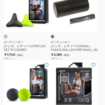
ズ、
ズ、
レ
レ
デ
デ
ィ
ィ
ブ
ー
ー
ラ
ス)TRIFLEX
ス)SMALL
ッ
ク
SET
FASCIA
TF
ROLLER
ピーティーピー
ピーティーピー
COMBO
FRR
(メンズ、レディース)TRIFLEX
(メンズ、レディース)SMALL
SET TF COMBO
FASCIA ROLLER FRR SMALL 30
SMALL
￥1,749
￥2,189
（税込）
（税込）
30
15
ポイント
19
ポイント
(メ
ン
ズ、
レ
デ
ィ
ブ
ー
ラ
ス)MYOSPHERE
ッ