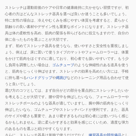
ストレッチは運動前後のケアや日常の健康維持に欠かせない習慣ですが、初
心者の方はどんなストレッチ器具を選べば良いか迷うことも多いでしょう。
特に女性の場合は、冷えやむくみを感じやすい体質を考慮すると、柔らかく
肌触りの良い素材やデザイン性も重要なポイントになります。ストレッチ器
具は体の柔軟性を高め、筋肉の緊張を和らげるのに役立ちますので、自分の
体に合ったものを選ぶことが大切です。
まず、初めてストレッチ器具を使うなら、使いやすさと安全性を重視しまし
ょう。例えば、床に置いて使うタイプのマットやフォームローラーは、体重
をかけて筋肉をほぐすのに適しており、初心者でも扱いやすいです。もう少
し負荷を調整したい場合は、
ゴムチューブ
のような伸縮性のある道具を使う
と、筋肉をじっくり伸ばせます。ストレッチの効果を高めたい方には、手軽
に持ち運べる
ハンドグリップ
や
縄跳び
などのトレーニング用品も合わせて使
うと良いでしょう。
選び方のコツとしては、まず自分がどの部分を重点的にストレッチしたいか
を考えることが大切です。腰や背中を伸ばしたいなら、フォームローラーや
ストレッチポールのような器具が適していますし、腕や脚の筋肉をじっくり
伸ばしたいなら、ゴムチューブやストレッチバンドが便利です。また、器具
のサイズや硬さも重要で、あまり硬すぎるものは初心者には使いづらく感じ
るかもしれません。逆に柔らかすぎると効果を感じにくいため、適度な弾力
のあるものを選ぶと続けやすくなります。
さらに、ストレッチ器具は単独で使うだけでなく、
練習器具や競技備品
とし