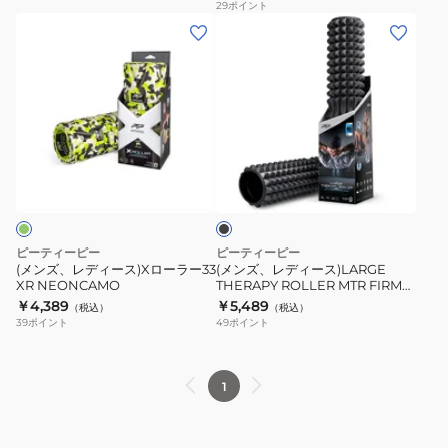
ッ
29
ポイント
(メ
(メ
ト
ン
ン
ロ
ズ、
ズ、
ー
レ
レ
ラ
デ
デ
ー
ィ
ィ
SWAP
ブ
ー
ー
FOOT
ラ
ス)X
ス)LARGE
ROLLER
ッ
ク
ロ
THERAPY
ー
ROLLER
ピーティーピー
ピーティーピー
ラ
MTR
(メンズ、レディース)Xローラー33
(メンズ、レディース)LARGE
XR NEONCAMO
THERAPY ROLLER MTR FIRM
ー
FIRM
LARGE
￥4,389
￥5,489
（税込）
（税込）
33
LARGE
39
ポイント
49
ポイント
XR
NEONCAMO
1