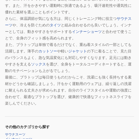
す。また、汗をかきやすい運動時に快適であるよう、吸汗速乾性や通気性に
優れた素材を選ぶこともポイントです。
さらに、体温調節が気になる方は、同じくトレーニング時に役立つ
サウナス
ーツ
や、冷えを防ぐための
タイツ
と組み合わせるのも良いでしょう。インナ
ーとしては、動きやすさをサポートする
インナーショーツ
と合わせて使うこ
とで、全身のフィット感を高められます。
また、ブラトップは単独で着るだけでなく、重ね着スタイルの一部としても
活躍します。薄手の
カットソー
や軽い
ジャケット
の下に着ることで、見た目
のバランスもよく、急な気温変化にも対応しやすくなります。足元には動き
やすさを支える
ソックス
を選び、全身をトータルコーディネートすると、運
動のモチベーションも上がるでしょう。
最後に、ブラトップは毎日使うものだからこそ、洗濯にも強く長持ちする素
材かどうかも確認しましょう。汗をかく運動用のウェアは、繰り返しの洗濯
に耐えられる丈夫さが求められます。自分のライフスタイルや運動の強度に
合わせて、最適なブラトップを選び、健康的で快適なフィットネスライフを
楽しんでください。
その他のカテゴリから探す
サウナスーツ