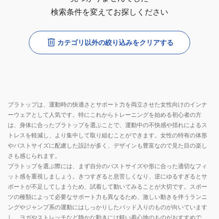
検索条件を変えてお探しください
カテゴリ以外の絞り込みをクリアする
ブラトップは、運動時の快適さとサポート力を両立させた女性向けのインナ
ーウェアとして人気です。特にこれからトレーニングを始める初心者の方
は、身体に合ったブラトップを選ぶことで、運動中の不快感や揺れによるス
トレスを軽減し、より集中して取り組むことができます。女性の特有の体形
やバストサイズに配慮した設計が多く、デザインも豊富なので見た目の楽し
さも感じられます。
ブラトップを選ぶ際には、まず自分のバストサイズや形に合った適切なフィ
ット感を重視しましょう。きつすぎると息苦しくなり、逆にゆるすぎるとサ
ポートが不足してしまうため、試着して動いてみることが大切です。スポー
ツの種類によって必要なサポート力も異なるため、激しい動きを伴うランニ
ングやジャンプ系の運動にはしっかりしたパッド入りのものが向いています
し、ヨガやストレッチなど静かな動きには軽い着心地のものがおすすめで