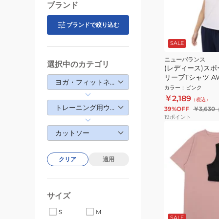
ブランド
ブランドで絞り込む
SALE
ニューバランス
選択中のカテゴリ
(レディース)スポ
リーブTシャツ AW
ヨガ・フィットネス・トレーニング
カラー
：
ピンク
￥2,189
（税込）
トレーニング用ウェア
39%OFF
￥3,630
19
ポイント
カットソー
クリア
適用
サイズ
S
M
SALE