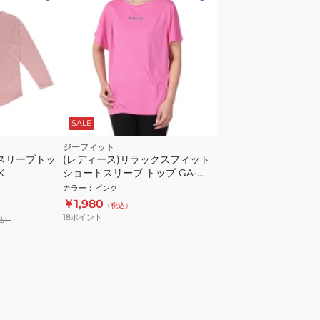
SALE
ジーフィット
グスリーブトッ
(レディース)リラックスフィット
K
ショートスリーブ トップ GA-
C657TS-PI
カラー
：
ピンク
￥1,980
（税込）
18
ポイント
込）