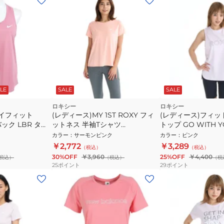
LE
SALE
SALE
ロキシー
ロキシー
ライフィット
(レディース)MY 1ST ROXY フィ
(レディース)フィッ
ック LBR タン
ットネス 半袖Tシャツ
トップ GO WITH 
-645
25FWRST254536PEA
26SPRSL261539L
カラー
：
サーモンピンク
カラー
：
ピンク
￥2,772
￥3,289
（税込）
（税込）
30%OFF
￥3,960
25%OFF
￥4,400
税込）
（税込）
（税
25
ポイント
29
ポイント