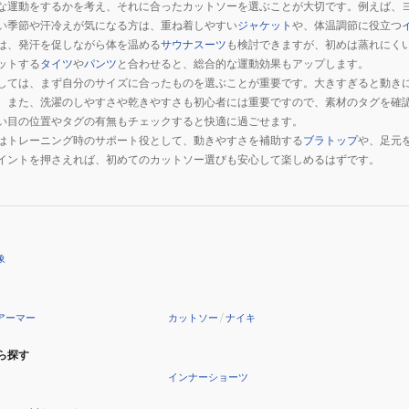
な運動をするかを考え、それに合ったカットソーを選ぶことが大切です。例えば、
い季節や汗冷えが気になる方は、重ね着しやすい
ジャケット
や、体温調節に役立つ
は、発汗を促しながら体を温める
サウナスーツ
も検討できますが、初めは蒸れにく
ットする
タイツ
や
パンツ
と合わせると、総合的な運動効果もアップします。
しては、まず自分のサイズに合ったものを選ぶことが重要です。大きすぎると動き
。また、洗濯のしやすさや乾きやすさも初心者には重要ですので、素材のタグを確
い目の位置やタグの有無もチェックすると快適に過ごせます。
はトレーニング時のサポート役として、動きやすさを補助する
ブラトップ
や、足元
イントを押さえれば、初めてのカットソー選びも安心して楽しめるはずです。
象
アーマー
カットソー
/
ナイキ
ら探す
インナーショーツ