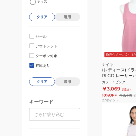
キッズ
クリア
適用
セール
アウトレット
条件付クーポン
SA
クーポン対象
ナイキ
在庫あり
(レディース)ド
RLGD レーサーバ
クトップ DX0707
クリア
適用
カラー
：
ピンク
￥3,069
（税込）
10%OFF
￥3,410
（
27
ポイント
キーワード