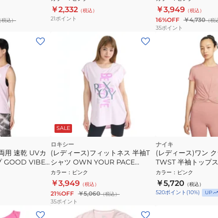
￥2,332
￥3,949
（税込）
（税込）
21
ポイント
16%OFF
￥4,730
（税込）
（税
35
ポイント
SALE
ロキシー
ナイキ
両用 速乾 UVカ
(レディース)フィットネス 半袖T
(レディース)ワン 
GOOD VIBES
シャツ OWN YOUR PACE
TWST 半袖トップス H
29PNK
26SPRST261537PNK
カラー
：
ピンク
カラー
：
ピンク
￥3,949
￥5,720
（税込）
（税込）
520
ポイント
(
10
%)
UP
21%OFF
￥5,060
（税込）
35
ポイント