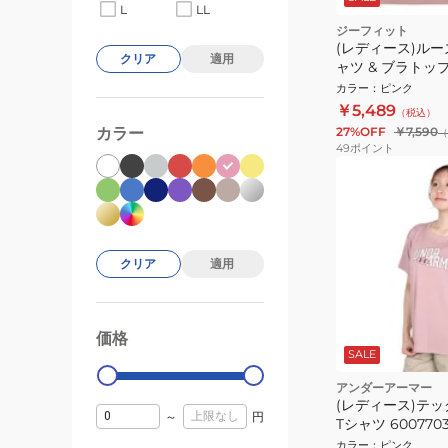
L
LL
ジーフィット
(レディース)ルー
クリア
適用
ャツ & ブラトップ
C002TS PNK
カラー
：
ピンク
￥5,489
（税込）
カラー
27%OFF
￥7,590
（
49
ポイント
クリア
適用
価格
99000
0
SALE
アンダーアーマー
(レディース)テッ
～
円
Tシャツ 6007703
カラー
：
ピンク