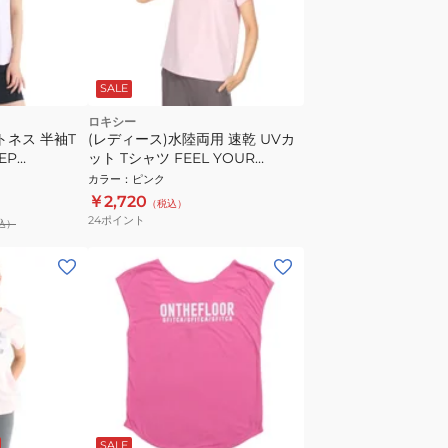
SALE
ロキシー
トネス 半袖T
(レディース)水陸両用 速乾 UVカ
EP
ット Tシャツ FEEL YOUR
PK
CHAKRA 24FWRST244533PNK
カラー
：
ピンク
￥2,720
（税込）
24
ポイント
込）
SALE