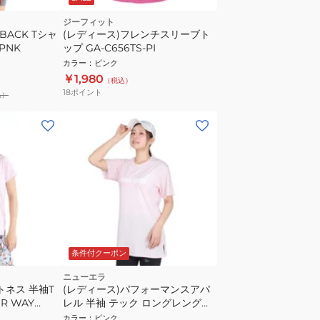
ジーフィット
BACK Tシャ
(レディース)フレンチスリーブト
8PNK
ップ GA-C656TS-PI
カラー
：
ピンク
￥1,980
（税込）
18
ポイント
込）
条件付クーポン
ニューエラ
トネス 半袖T
(レディース)パフォーマンスアパ
R WAY
レル 半袖 テック ロングレングス
NK
Tシャツ 14411949
カラー
：
ピンク