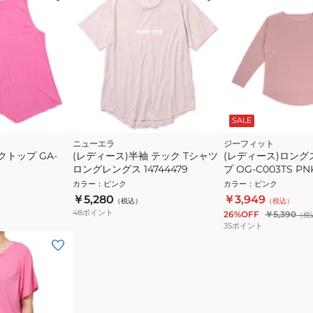
SALE
ニューエラ
ジーフィット
クトップ GA-
(レディース)半袖 テック Tシャツ
(レディース)ロン
ロングレングス 14744479
プ OG-C003TS PN
カラー
：
ピンク
カラー
：
ピンク
￥5,280
￥3,949
（税込）
（税込）
48
ポイント
26%OFF
￥5,390
（税
35
ポイント