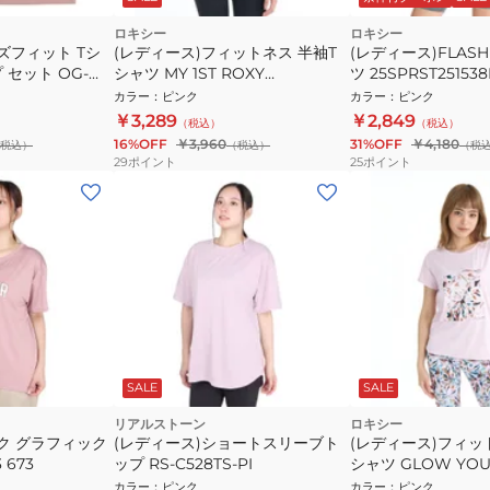
ロキシー
ロキシー
ズフィット Tシ
(レディース)フィットネス 半袖T
(レディース)FLASH
 セット OG-
シャツ MY 1ST ROXY
ツ 25SPRST25153
26SPRST261531PNK
カラー
：
ピンク
カラー
：
ピンク
￥3,289
￥2,849
（税込）
（税込）
16%OFF
￥3,960
31%OFF
￥4,180
税込）
（税込）
（税
29
ポイント
25
ポイント
SALE
SALE
リアルストーン
ロキシー
ク グラフィック
(レディース)ショートスリーブト
(レディース)フィッ
 673
ップ RS-C528TS-PI
シャツ GLOW YOU
26SPRST261520P
カラー
：
ピンク
カラー
：
ピンク