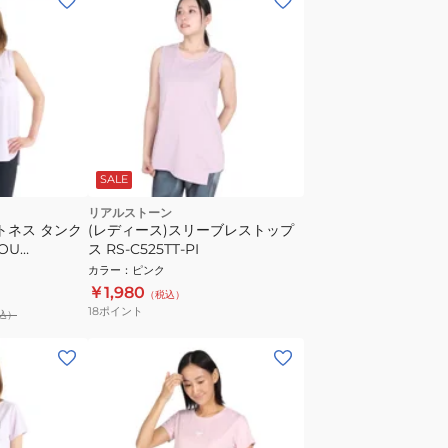
SALE
リアルストーン
トネス タンク
(レディース)スリーブレストップ
YOU
ス RS-C525TT-PI
PK
カラー
：
ピンク
￥1,980
（税込）
18
ポイント
込）