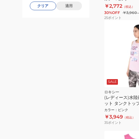
￥2,772
クリア
適用
（税込）
30%OFF
￥3,960
25
ポイント
SALE
ロキシー
(レディース)水陸
ット タンクトップ 
24FWRSL2445
カラー
：
ピンク
￥3,949
（税込）
35
ポイント