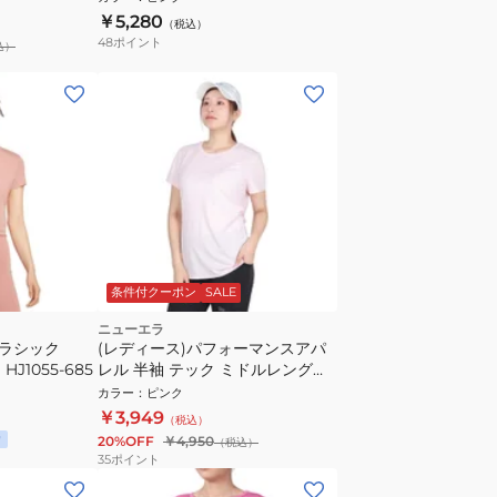
￥5,280
（税込）
48
ポイント
込）
条件付クーポン
SALE
ニューエラ
クラシック
(レディース)パフォーマンスアパ
J1055-685
レル 半袖 テック ミドルレングス
Tシャツ 14411946
カラー
：
ピンク
￥3,949
（税込）
20%OFF
￥4,950
（税込）
35
ポイント