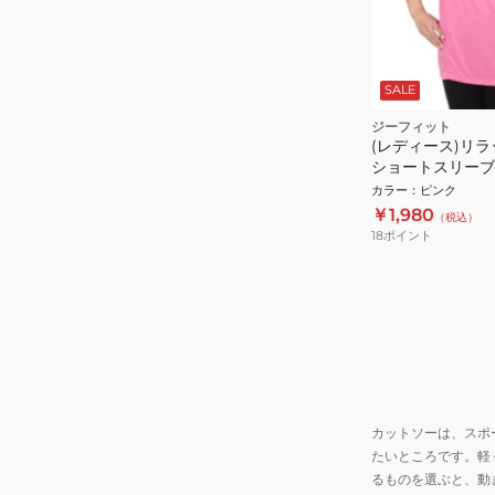
SALE
ジーフィット
(レディース)リ
ショートスリーブト
C657TT-PI
カラー
：
ピンク
￥1,980
（税込）
18
ポイント
カットソーは、スポ
たいところです。軽
るものを選ぶと、動