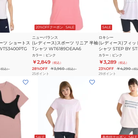
20%OFFクーポン
SALE
SALE
ニューバランス
ロキシー
ーツ ショートス
(レディース)スポーツ リニア 半袖
(レディース)フィッ
T53400PTG
Tシャツ WT6189DEAA6
シャツ STEP BY ST
26SPRST261538L
カラー
：
ピンク
カラー
：
ピンク
￥2,849
￥3,289
（税込）
（税込）
28%OFF
￥3,960
23%OFF
￥4,290
（税込）
（税込）
（税
25
ポイント
29
ポイント
SALE
条件付クーポン
SALE