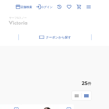
店舗検索
ログイン
サーフ&スノー
クーポン
25
件