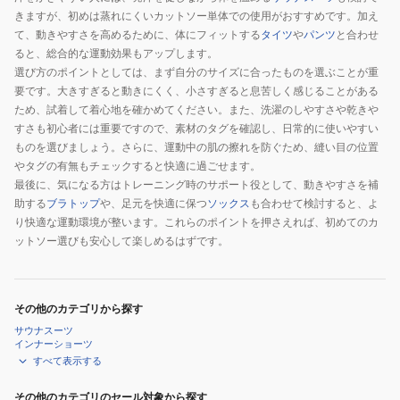
きますが、初めは蒸れにくいカットソー単体での使用がおすすめです。加え
て、動きやすさを高めるために、体にフィットする
タイツ
や
パンツ
と合わせ
ると、総合的な運動効果もアップします。
選び方のポイントとしては、まず自分のサイズに合ったものを選ぶことが重
要です。大きすぎると動きにくく、小さすぎると息苦しく感じることがある
ため、試着して着心地を確かめてください。また、洗濯のしやすさや乾きや
すさも初心者には重要ですので、素材のタグを確認し、日常的に使いやすい
ものを選びましょう。さらに、運動中の肌の擦れを防ぐため、縫い目の位置
やタグの有無もチェックすると快適に過ごせます。
最後に、気になる方はトレーニング時のサポート役として、動きやすさを補
助する
ブラトップ
や、足元を快適に保つ
ソックス
も合わせて検討すると、よ
り快適な運動環境が整います。これらのポイントを押さえれば、初めてのカ
ットソー選びも安心して楽しめるはずです。
その他のカテゴリから探す
サウナスーツ
インナーショーツ
すべて表示する
その他のカテゴリのセール対象から探す