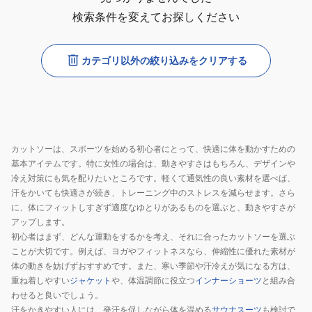
検索条件を変えてお探しください
カテゴリ以外の絞り込みをクリアする
カットソーは、スポーツを始める初心者にとって、快適に体を動かすための
基本アイテムです。特に女性の場合は、動きやすさはもちろん、デザインや
冷え対策にも気を配りたいところです。軽くて通気性の良い素材を選べば、
汗をかいても快適さが続き、トレーニング中のストレスを減らせます。さら
に、体にフィットしすぎず適度なゆとりがあるものを選ぶと、動きやすさが
アップします。
初心者はまず、どんな運動をするかを考え、それに合ったカットソーを選ぶ
ことが大切です。例えば、ヨガやフィットネスなら、伸縮性に優れた素材が
体の動きを妨げずおすすめです。また、寒い季節や汗冷えが気になる方は、
重ね着しやすい
ジャケット
や、体温調節に役立つ
インナーショーツ
と組み合
わせると良いでしょう。
汗をかきやすい人には、発汗を促しながら体を温める
サウナスーツ
も検討で