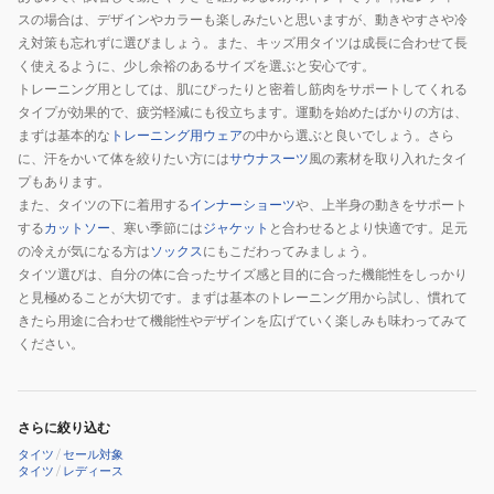
スの場合は、デザインやカラーも楽しみたいと思いますが、動きやすさや冷
え対策も忘れずに選びましょう。また、キッズ用タイツは成長に合わせて長
く使えるように、少し余裕のあるサイズを選ぶと安心です。
トレーニング用としては、肌にぴったりと密着し筋肉をサポートしてくれる
タイプが効果的で、疲労軽減にも役立ちます。運動を始めたばかりの方は、
まずは基本的な
トレーニング用ウェア
の中から選ぶと良いでしょう。さら
に、汗をかいて体を絞りたい方には
サウナスーツ
風の素材を取り入れたタイ
プもあります。
また、タイツの下に着用する
インナーショーツ
や、上半身の動きをサポート
する
カットソー
、寒い季節には
ジャケット
と合わせるとより快適です。足元
の冷えが気になる方は
ソックス
にもこだわってみましょう。
タイツ選びは、自分の体に合ったサイズ感と目的に合った機能性をしっかり
と見極めることが大切です。まずは基本のトレーニング用から試し、慣れて
きたら用途に合わせて機能性やデザインを広げていく楽しみも味わってみて
ください。
さらに絞り込む
タイツ
/
セール対象
タイツ
/
レディース