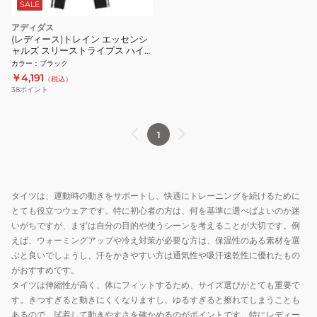
SALE
アディダス
(レディース)トレイン エッセンシ
ャルズ スリーストライプス ハイ
ウエスト 7/8丈レギンス ECO90-
カラー
：
ブラック
HT5438
￥4,191
（税込）
38
ポイント
1
タイツは、運動時の動きをサポートし、快適にトレーニングを続けるために
とても役立つウェアです。特に初心者の方は、何を基準に選べばよいのか迷
いがちですが、まずは自分の目的や使うシーンを考えることが大切です。例
えば、ウォーミングアップや冷え対策が必要な方は、保温性のある素材を選
ぶと良いでしょうし、汗をかきやすい方は通気性や吸汗速乾性に優れたもの
がおすすめです。
タイツは伸縮性が高く、体にフィットするため、サイズ選びがとても重要で
す。きつすぎると動きにくくなりますし、ゆるすぎると擦れてしまうことも
あるので、試着して動きやすさを確かめるのがポイントです。特にレディー