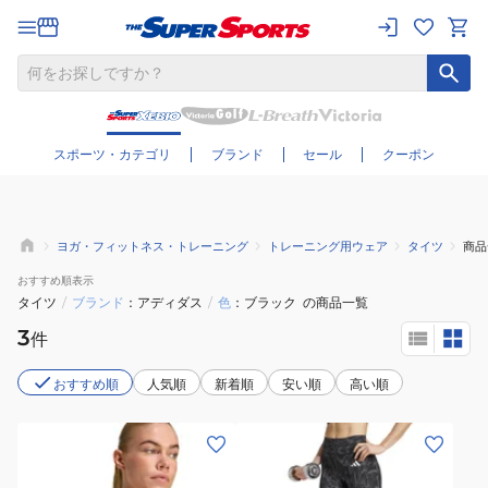
さらに絞り込む
スポーツ・カテゴリ
ブランド
セール
クーポン
ヨガ・フィットネス・トレーニング
トレーニング用ウェア
タイツ
商品
おすすめ
順表示
タイツ
/
ブランド
アディダス
/
色
ブラック
の商品一覧
3
件
おすすめ順
人気順
新着順
安い順
高い順