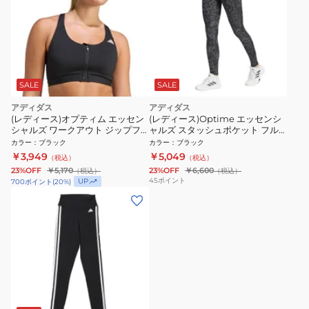
SALE
SALE
アディダス
アディダス
(レディース)オプティム エッセン
(レディース)Optime エッセンシ
シャルズ ワークアウト ジップフ
ャルズ スタッシュポケット フル
ロント ミディアムサポート ブラ
レングスレギンス JWL83-
カラー
：
ブラック
カラー
：
ブラック
WH080-KB4386
JM9881
￥3,949
￥5,049
（税込）
（税込）
23%OFF
￥5,170
23%OFF
￥6,600
（税込）
（税込）
45
ポイント
UP
700
ポイント
(
20
%)