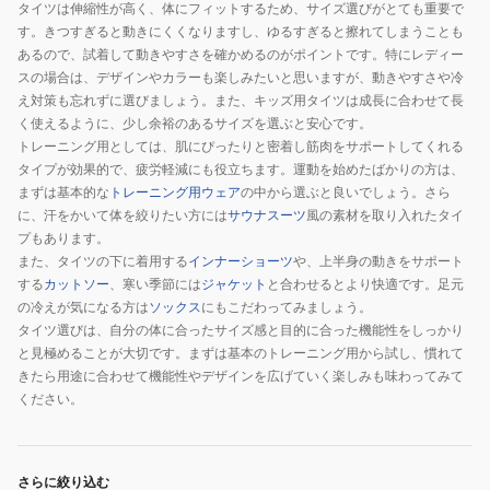
タイツは伸縮性が高く、体にフィットするため、サイズ選びがとても重要で
す。きつすぎると動きにくくなりますし、ゆるすぎると擦れてしまうことも
あるので、試着して動きやすさを確かめるのがポイントです。特にレディー
スの場合は、デザインやカラーも楽しみたいと思いますが、動きやすさや冷
え対策も忘れずに選びましょう。また、キッズ用タイツは成長に合わせて長
く使えるように、少し余裕のあるサイズを選ぶと安心です。
トレーニング用としては、肌にぴったりと密着し筋肉をサポートしてくれる
タイプが効果的で、疲労軽減にも役立ちます。運動を始めたばかりの方は、
まずは基本的な
トレーニング用ウェア
の中から選ぶと良いでしょう。さら
に、汗をかいて体を絞りたい方には
サウナスーツ
風の素材を取り入れたタイ
プもあります。
また、タイツの下に着用する
インナーショーツ
や、上半身の動きをサポート
する
カットソー
、寒い季節には
ジャケット
と合わせるとより快適です。足元
の冷えが気になる方は
ソックス
にもこだわってみましょう。
タイツ選びは、自分の体に合ったサイズ感と目的に合った機能性をしっかり
と見極めることが大切です。まずは基本のトレーニング用から試し、慣れて
きたら用途に合わせて機能性やデザインを広げていく楽しみも味わってみて
ください。
さらに絞り込む