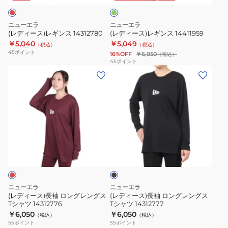
吸
ギ
ン
ス
ス
汗
ン
14312780
14411959
ニューエラ
ニューエラ
速
ス
(レディース)レギンス 14312780
(レディース)レギンス 14411959
乾
14744485
￥5,040
￥5,049
（税込）
（税込）
抗
45
ポイント
16%OFF
￥6,050
（税込）
45
ポイント
菌
(レ
(レ
ヨ
デ
デ
ガ
ィ
ィ
フ
ー
ー
ィ
ス)
ス)
ッ
長
長
ト
ブ
袖
袖
ラ
ネ
ロ
ロ
ッ
ス
ク
ン
ン
ウ
グ
グ
ェ
ニューエラ
ニューエラ
レ
レ
(レディース)長袖 ロングレングス
(レディース)長袖 ロングレングス
ア
Tシャツ 14312776
Tシャツ 14312777
ン
ン
14121935
￥6,050
￥6,050
（税込）
（税込）
グ
グ
14121936
55
ポイント
55
ポイント