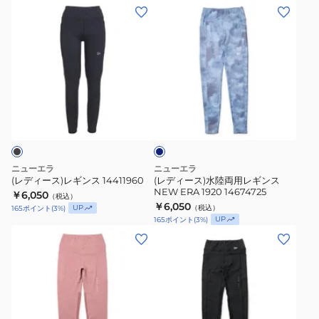
ス
ス
(レ
(レ
T
T
デ
デ
シ
シ
ィ
ィ
ャ
ャ
ー
ー
ツ
ツ
ス)
ス)
14312776
14312777
レ
水
ブ
ギ
陸
ル
ン
両
ー
グ
ス
用
レ
14411960
レ
ー
ニューエラ
ニューエラ
ギ
(レディース)レギンス 14411960
(レディース)水陸両用レギンス
NEW ERA 1920 14674725
ン
￥6,050
（税込）
￥6,050
UP
（税込）
165
ポイント
(
3
%)
ス
UP
165
ポイント
(
3
%)
NEW
(レ
(レ
ERA
デ
デ
1920
ィ
ィ
14674725
ー
ー
ス)
ス)