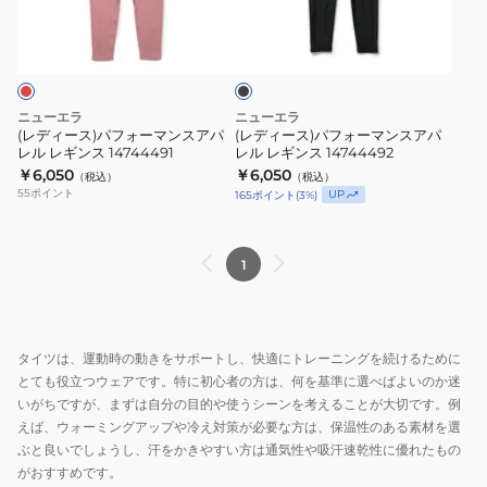
パ
パ
ブ
フ
フ
ラ
ォ
ォ
ッ
ク
ー
ー
マ
マ
ニューエラ
ニューエラ
ン
ン
(レディース)パフォーマンスアパ
(レディース)パフォーマンスアパ
レル レギンス 14744491
レル レギンス 14744492
ス
ス
￥6,050
￥6,050
（税込）
（税込）
ア
ア
55
ポイント
UP
165
ポイント
(
3
%)
パ
パ
レ
レ
ル
ル
1
レ
レ
ギ
ギ
ン
ン
タイツは、運動時の動きをサポートし、快適にトレーニングを続けるために
ス
ス
とても役立つウェアです。特に初心者の方は、何を基準に選べばよいのか迷
14744491
14744492
いがちですが、まずは自分の目的や使うシーンを考えることが大切です。例
えば、ウォーミングアップや冷え対策が必要な方は、保温性のある素材を選
ぶと良いでしょうし、汗をかきやすい方は通気性や吸汗速乾性に優れたもの
がおすすめです。