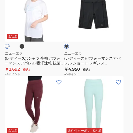
ィ
ィ
ー
ー
ス)t
ス)
シ
パ
ブ
ブ
ャ
フ
ラ
ツ
ォ
ッ
SALE
ク
半
ー
袖
マ
ニューエラ
ニューエラ
パ
ン
(レディース)tシャツ 半袖 パフォ
(レディース)パフォーマンスアパ
ーマンスアパレル 吸汗速乾 抗菌
レル ショート レギンス
フ
ス
ヨガ フィットネスウェア
14744485
￥2,692
￥4,950
（税込）
（税込）
ォ
ア
14121935 14121936
24
ポイント
45
ポイント
ー
パ
(レ
(レ
マ
レ
デ
デ
ン
ル
ィ
ィ
ス
シ
ー
ー
ア
ョ
ス)
ス)
パ
ー
レ
レ
グ
レ
ト
ギ
ギ
リ
ル
レ
ン
ン
ー
SALE
条件付クーポン
SALE