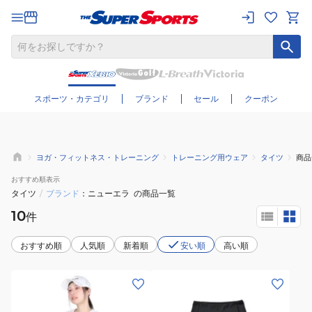
さらに絞り込む
スポーツ・カテゴリ
ブランド
セール
クーポン
ヨガ・フィットネス・トレーニング
トレーニング用ウェア
タイツ
商品
おすすめ
順表示
タイツ
/
ブランド
ニューエラ
の商品一覧
10
件
おすすめ順
人気順
新着順
安い順
高い順
(レ
(レ
デ
デ