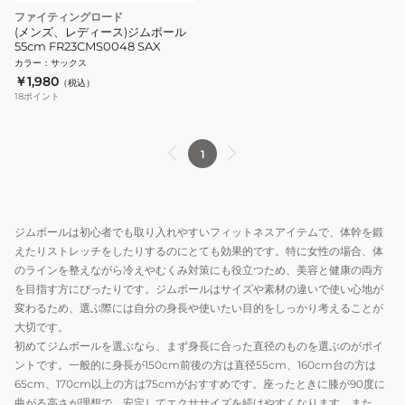
ファイティングロード
(メンズ、レディース)ジムボール
55cm FR23CMS0048 SAX
カラー
：
サックス
￥1,980
（税込）
18
ポイント
1
ジムボールは初心者でも取り入れやすいフィットネスアイテムで、体幹を鍛
えたりストレッチをしたりするのにとても効果的です。特に女性の場合、体
のラインを整えながら冷えやむくみ対策にも役立つため、美容と健康の両方
を目指す方にぴったりです。ジムボールはサイズや素材の違いで使い心地が
変わるため、選ぶ際には自分の身長や使いたい目的をしっかり考えることが
大切です。
初めてジムボールを選ぶなら、まず身長に合った直径のものを選ぶのがポイ
ントです。一般的に身長が150cm前後の方は直径55cm、160cm台の方は
65cm、170cm以上の方は75cmがおすすめです。座ったときに膝が90度に
曲がる高さが理想で、安定してエクササイズを続けやすくなります。また、