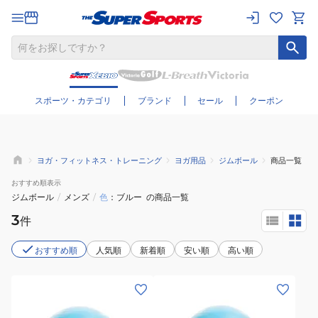
さらに絞り込む
スポーツ・カテゴリ
ブランド
セール
クーポン
ヨガ・フィットネス・トレーニング
ヨガ用品
ジムボール
商品一覧
おすすめ
順表示
ジムボール
/
メンズ
/
色
ブルー
の商品一覧
3
件
おすすめ順
人気順
新着順
安い順
高い順