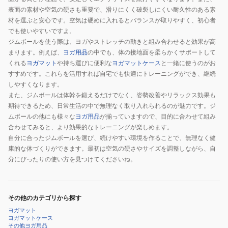
表面の素材や空気の硬さも重要で、滑りにくく破裂しにくい耐久性のある素
材を選ぶと安心です。空気は硬めに入れるとバランスが取りやすく、初心者
でも使いやすいですよ。
ジムボールを使う際は、ヨガやストレッチの動きと組み合わせると効果が高
まります。例えば、
ヨガ用品
の中でも、体の接地面を柔らかくサポートして
くれる
ヨガマット
や持ち運びに便利な
ヨガマットケース
と一緒に使うのがお
すすめです。これらを活用すれば自宅でも快適にトレーニングができ、継続
しやすくなります。
また、ジムボールは体幹を鍛えるだけでなく、姿勢改善やリラックス効果も
期待できるため、日常生活の中で無理なく取り入れられるのが魅力です。ジ
ムボールの他にも様々な
ヨガ用品
が揃っていますので、目的に合わせて組み
合わせてみると、より効果的なトレーニングが楽しめます。
自分に合ったジムボールを選び、続けやすい環境を作ることで、無理なく健
康的な体づくりができます。最初は空気の硬さやサイズを調整しながら、自
分にぴったりの使い方を見つけてくださいね。
その他のカテゴリから探す
ヨガマット
ヨガマットケース
その他ヨガ用品