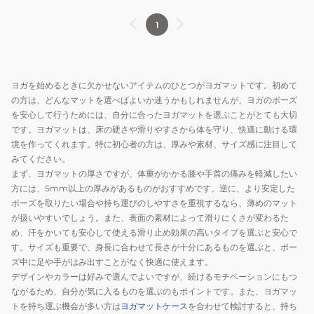
1
ヨガを始めるときに欠かせないアイテムのひとつがヨガマットです。初めて
の方は、どんなマットを選べばよいか迷うかもしれませんが、ヨガのポーズ
を安心して行うためには、自分に合ったヨガマットを選ぶことがとても大切
です。ヨガマットは、床の硬さや滑りやすさから体を守り、快適に動ける環
境を作ってくれます。特に初心者の方は、厚みや素材、サイズ感に注目して
みてください。
まず、ヨガマットの厚さですが、体重がかかる膝や手首の痛みを軽減したい
方には、5mm以上の厚みがあるものがおすすめです。逆に、より安定した
ポーズを取りたい場合や持ち運びのしやすさを重視するなら、薄めのマット
が扱いやすいでしょう。また、表面の素材によって滑りにくさが変わるた
め、汗をかいても安心して使える滑り止め効果の高いタイプを選ぶと安心で
す。サイズも重要で、身長に合わせて長さが十分にあるものを選ぶと、ポー
ズ中に足や手がはみ出すことがなく快適に使えます。
デザインやカラーは好みで選んでよいですが、続けるモチベーションにもつ
ながるため、自分が気に入るものを選ぶのもポイントです。また、ヨガマッ
トを持ち運ぶ機会が多い方は
ヨガマットケース
を合わせて検討すると、持ち