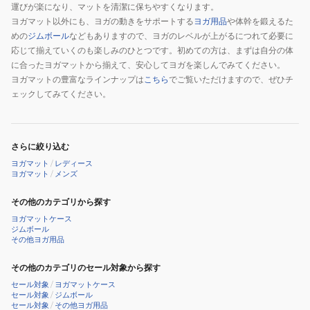
運びが楽になり、マットを清潔に保ちやすくなります。
ヨガマット以外にも、ヨガの動きをサポートする
ヨガ用品
や体幹を鍛えるた
めの
ジムボール
などもありますので、ヨガのレベルが上がるにつれて必要に
応じて揃えていくのも楽しみのひとつです。初めての方は、まずは自分の体
に合ったヨガマットから揃えて、安心してヨガを楽しんでみてください。
ヨガマットの豊富なラインナップは
こちら
でご覧いただけますので、ぜひチ
ェックしてみてください。
さらに絞り込む
ヨガマット
/
レディース
ヨガマット
/
メンズ
その他のカテゴリから探す
ヨガマットケース
ジムボール
その他ヨガ用品
その他のカテゴリのセール対象から探す
セール対象
/
ヨガマットケース
セール対象
/
ジムボール
セール対象
/
その他ヨガ用品