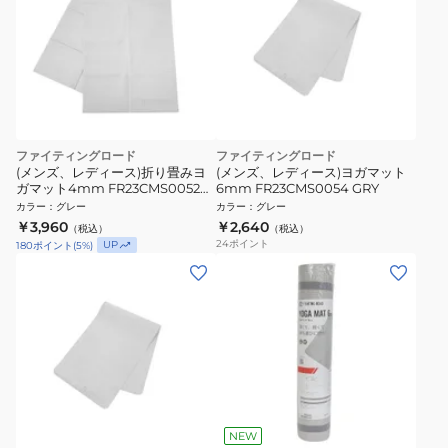
ファイティングロード
ファイティングロード
(メンズ、レディース)折り畳みヨ
(メンズ、レディース)ヨガマット
ガマット4mm FR23CMS0052
6mm FR23CMS0054 GRY
GRY
カラー
：
グレー
カラー
：
グレー
￥3,960
￥2,640
（税込）
（税込）
24
ポイント
UP
180
ポイント
(
5
%)
NEW